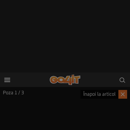
Poza
1
/ 3
Înapoi la articol