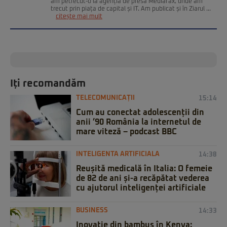
am petrecut-o la agenția de presă Mediafax, unde am
trecut prin piața de capital și IT. Am publicat și în Ziarul ...
citește mai mult
Iți recomandăm
TELECOMUNICAȚII
15:14
Cum au conectat adolescenții din
anii ’90 România la internetul de
mare viteză – podcast BBC
INTELIGENTA ARTIFICIALA
14:38
Reușită medicală în Italia: O femeie
de 82 de ani și-a recăpătat vederea
cu ajutorul inteligenței artificiale
BUSINESS
14:33
Inovație din bambus în Kenya: