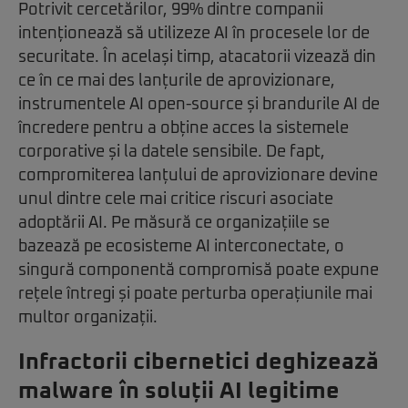
Potrivit cercetărilor, 99% dintre companii
intenționează să utilizeze AI în procesele lor de
securitate. În același timp, atacatorii vizează din
ce în ce mai des lanțurile de aprovizionare,
instrumentele AI open-source și brandurile AI de
încredere pentru a obține acces la sistemele
corporative și la datele sensibile. De fapt,
compromiterea lanțului de aprovizionare devine
unul dintre cele mai critice riscuri asociate
adoptării AI. Pe măsură ce organizațiile se
bazează pe ecosisteme AI interconectate, o
singură componentă compromisă poate expune
rețele întregi și poate perturba operațiunile mai
multor organizații.
Infractorii cibernetici deghizează
malware în soluții AI legitime