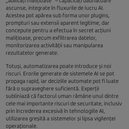
„abilități malițioase” – capacități dăunătoare
ascunse, integrate în fluxurile de lucru AI.
Acestea pot apărea sub forma unor plugins,
prompturi sau extensii aparent legitime, dar
concepute pentru a efectua în secret acțiuni
malițioase, precum exfiltrarea datelor,
monitorizarea activității sau manipularea
rezultatelor generate.
Totuși, automatizarea poate introduce și noi
riscuri. Erorile generate de sistemele AI se pot
propaga rapid, iar deciziile automate pot fi luate
fără o supraveghere suficientă. Experții
subliniază că factorul uman rămâne unul dintre
cele mai importante riscuri de securitate, inclusiv
prin încrederea excesivă în tehnologiile AI,
utilizarea greșită a sistemelor și lipsa vigilenței
operaționale.