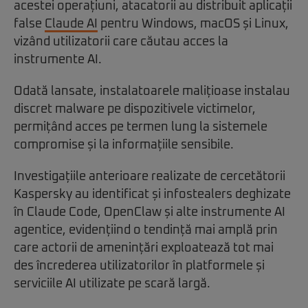
acestei operațiuni, atacatorii au distribuit aplicații
false
Claude AI
pentru Windows, macOS și Linux,
vizând utilizatorii care căutau acces la
instrumente AI.
Odată lansate, instalatoarele malițioase instalau
discret malware pe dispozitivele victimelor,
permițând acces pe termen lung la sistemele
compromise și la informațiile sensibile.
Investigațiile anterioare realizate de cercetătorii
Kaspersky au identificat și infostealers deghizate
în Claude Code, OpenClaw și alte instrumente AI
agentice, evidențiind o tendință mai amplă prin
care actorii de amenințări exploatează tot mai
des încrederea utilizatorilor în platformele și
serviciile AI utilizate pe scară largă.