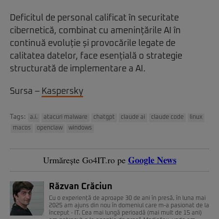
Deficitul de personal calificat în securitate
cibernetică, combinat cu amenințările AI în
continuă evoluție și provocările legate de
calitatea datelor, face esențială o strategie
structurată de implementare a AI.
Sursa –
Kaspersky
Tags:
a.i.
atacuri malware
chatgpt
claude ai
claude code
linux
macos
openclaw
windows
Google News
Urmărește Go4IT.ro pe
Răzvan Crăciun
Cu o experiență de aproape 30 de ani în presă, în luna mai
2025 am ajuns din nou în domeniul care m-a pasionat de la
început - IT. Cea mai lungă perioadă (mai mult de 15 ani)