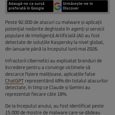
Adaugă-ne ca sursă
Urmărește-ne in
preferată în Google
Discover
Peste 92.000 de atacuri cu malware și aplicații
potențial nedorite deghizate în agenți și servicii
populare de Inteligență Artificială (AI) au fost
detectate de soluțiile Kaspersky la nivel global,
din ianuarie până la începutul lunii mai 2026.
Infractorii cibernetici au exploatat branduri de
încredere pentru a convinge victimele să
descarce fișiere malițioase, aplicațiile false
ChatGPT
reprezentând 49% din totalul atacurilor
detectate, în timp ce Claude și Gemini au
reprezentat fiecare câte 18%.
De la începutul anului, au fost identificat peste
15.000 de mostre de malware care se dădeau