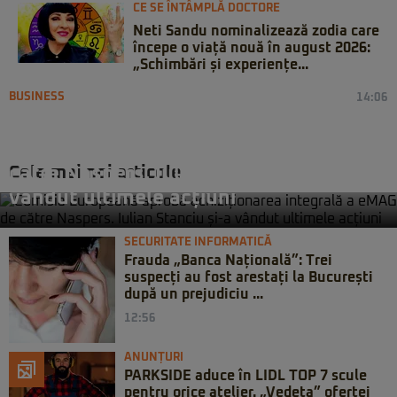
CE SE ÎNTÂMPLĂ DOCTORE
Neti Sandu nominalizează zodia care
începe o viață nouă în august 2026:
„Schimbări și experiențe...
BUSINESS
14:06
Comisia Europeană aprobă
achiziționarea integrală a eMAG de
Cele mai noi articole
către Naspers. Iulian Stanciu și-a
vândut ultimele acțiuni
SECURITATE INFORMATICĂ
Frauda „Banca Națională”: Trei
suspecți au fost arestați la București
după un prejudiciu ...
12:56
ANUNȚURI
PARKSIDE aduce în LIDL TOP 7 scule
pentru orice atelier. „Vedeta” ofertei