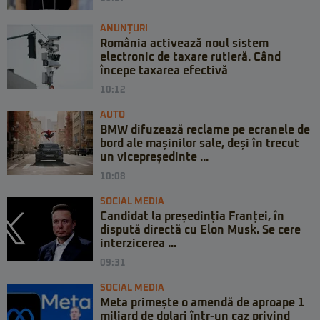
ANUNȚURI
România activează noul sistem
electronic de taxare rutieră. Când
începe taxarea efectivă
10:12
AUTO
BMW difuzează reclame pe ecranele de
bord ale mașinilor sale, deși în trecut
un vicepreședinte ...
10:08
SOCIAL MEDIA
Candidat la președinția Franței, în
dispută directă cu Elon Musk. Se cere
interzicerea ...
09:31
SOCIAL MEDIA
Meta primește o amendă de aproape 1
miliard de dolari într-un caz privind