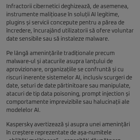
Infractorii cibernetici deghizează, de asemenea,
instrumente malițioase în soluții AI legitime,
plugins și servicii concepute pentru a părea de
încredere, încurajând utilizatorii să ofere voluntar
date sensibile sau să instaleze malware.
Pe lângă amenințările tradiționale precum
malware-ul și atacurile asupra lanțului de
aprovizionare, organizațiile se confruntă și cu
riscuri inerente sistemelor AI, inclusiv scurgeri de
date, seturi de date părtinitoare sau manipulate,
atacuri de tip data poisoning, prompt injection și
comportamente imprevizibile sau halucinații ale
modelelor AI.
Kaspersky avertizează și asupra unei amenințări
în creștere reprezentate de așa-numitele