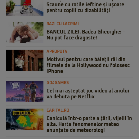
Scaune cu rotile ieftine și ușoare
pentru copiii cu dizabilități
RAZI CU LACRIMI
BANCUL ZILEI. Badea Gheorghe: –
Nu pot face dragoste!
APROPOTV
Motivul pentru care băieții răi din
filmele de la Hollywood nu folosesc
iPhone
GO4GAMES
Cel mai așteptat joc video al anului
va debuta pe Netflix
CAPITAL.RO
Caniculă într-o parte a țării, vijelii în
alta. Harta fenomenelor meteo
anunțate de meteorologi