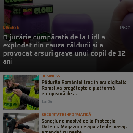
DIVERSE
15:47
O jucărie cumpărată de la Lidl a
explodat din cauza căldurii și a
provocat arsuri grave unui copil de 12
ani
BUSINESS
Pădurile României trec în era digitală:
Romsilva pregătește o platformă
europeană de ...
14:04
SECURITATE INFORMATICĂ
Sancțiune masivă de la Protecția
Datelor: Magazin de aparate de masaj,
amendat cu peste ...