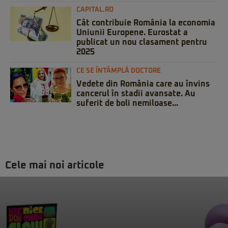
CAPITAL.RO
Cât contribuie România la economia
Uniunii Europene. Eurostat a
publicat un nou clasament pentru
2025
CE SE ÎNTÂMPLĂ DOCTORE
Vedete din România care au învins
cancerul în stadii avansate. Au
suferit de boli nemiloase...
Cele mai noi articole