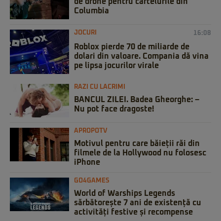
de drone pentru cartelurile din
Columbia
JOCURI
16:08
Roblox pierde 70 de miliarde de
dolari din valoare. Compania dă vina
pe lipsa jocurilor virale
RAZI CU LACRIMI
BANCUL ZILEI. Badea Gheorghe: –
Nu pot face dragoste!
APROPOTV
Motivul pentru care băieții răi din
filmele de la Hollywood nu folosesc
iPhone
GO4GAMES
World of Warships Legends
sărbătorește 7 ani de existență cu
activități festive și recompense