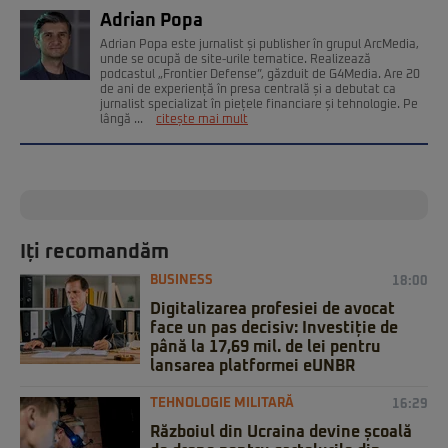
Adrian Popa
Adrian Popa este jurnalist și publisher în grupul ArcMedia,
unde se ocupă de site-urile tematice. Realizează
podcastul „Frontier Defense”, găzduit de G4Media. Are 20
de ani de experiență în presa centrală și a debutat ca
jurnalist specializat în piețele financiare și tehnologie. Pe
lângă ...
citește mai mult
Iți recomandăm
BUSINESS
18:00
Digitalizarea profesiei de avocat
face un pas decisiv: Investiție de
până la 17,69 mil. de lei pentru
lansarea platformei eUNBR
TEHNOLOGIE MILITARĂ
16:29
Războiul din Ucraina devine școală