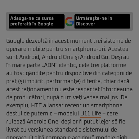
Adaugă-ne ca sursă
Urmărește-ne in
preferată în Google
Discover
Google dezvoltă în acest moment trei sisteme de
operare mobile pentru smartphone-uri. Acestea
sunt Android, Android One şi Android Go. Deşi au
în mare parte „ADN” identic, cele trei platforme
au fost gândite pentru dispozitive din categorii de
preţ (şi implicit, performanţe) diferite, chiar dacă
acest raţionament nu este respectat întotdeauna
de producători, după cum veţi vedea mai jos. De
exemplu, HTC a lansat recent un smartphone
destul de puternic – modelul
U11 Life
– care
rulează Android One, deşi ar fi putut lejer să fie
livrat cu versiunea standard a sistemului de
operare. O altă companie are două modele high-