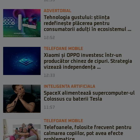
12:59
ADVERTORIAL
Tehnologia gustului: știința
redefinește plăcerea pentru
consumatorii adulți în ecosistemul ...
12:52
TELEFOANE MOBILE
Xiaomi și OPPO investesc într-un
producător chinez de cipuri. Strategia
vizează independența ...
12:33
INTELIGENTA ARTIFICIALA
SpaceX alimentează supercomputer-ul
Colossus cu baterii Tesla
11:57
TELEFOANE MOBILE
Telefoanele, folosite frecvent pentru
calmarea copiilor, pot avea efecte
problematice