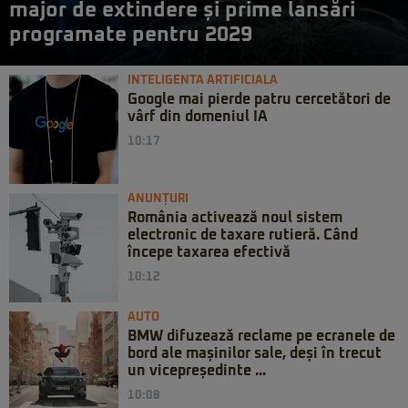
major de extindere și prime lansări
programate pentru 2029
INTELIGENTA ARTIFICIALA
Google mai pierde patru cercetători de
vârf din domeniul IA
10:17
ANUNȚURI
România activează noul sistem
electronic de taxare rutieră. Când
începe taxarea efectivă
10:12
AUTO
BMW difuzează reclame pe ecranele de
bord ale mașinilor sale, deși în trecut
un vicepreședinte ...
10:08