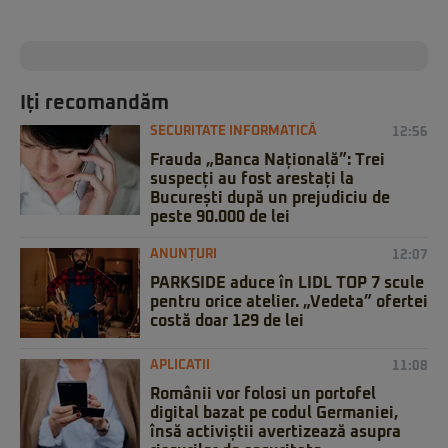
Iți recomandăm
SECURITATE INFORMATICĂ
12:56
Frauda „Banca Națională”: Trei
suspecți au fost arestați la
București după un prejudiciu de
peste 90.000 de lei
ANUNȚURI
12:07
PARKSIDE aduce în LIDL TOP 7 scule
pentru orice atelier. „Vedeta” ofertei
costă doar 129 de lei
APLICATII
11:08
Românii vor folosi un portofel
digital bazat pe codul Germaniei,
însă activiștii avertizează asupra