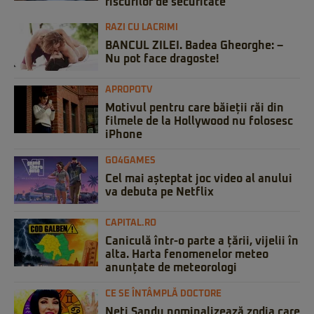
riscurilor de securitate
RAZI CU LACRIMI
BANCUL ZILEI. Badea Gheorghe: –
Nu pot face dragoste!
APROPOTV
Motivul pentru care băieții răi din
filmele de la Hollywood nu folosesc
iPhone
GO4GAMES
Cel mai așteptat joc video al anului
va debuta pe Netflix
CAPITAL.RO
Caniculă într-o parte a țării, vijelii în
alta. Harta fenomenelor meteo
anunțate de meteorologi
CE SE ÎNTÂMPLĂ DOCTORE
Neti Sandu nominalizează zodia care