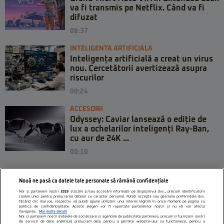
va fi transmis pe Netflix. Când va fi
difuzat
08:37
INTELIGENTA ARTIFICIALA
Inteligența artificială a creat un virus
nou. Cercetătorii avertizează asupra
riscurilor
00:24
ACCESORII
Odyssey: Caviar lansează o ediție de
lux a ochelarilor inteligenți Ray-Ban,
cu aur de 24K ...
00:10
Nouă ne pasă ca datele tale personale să rămână confidențiale
Noi și partenerii noștri
1019
stocăm și/sau accesăm informații pe dispozitivul dvs., precum identificatorii
cookie unici pentru prelucrarea datelor cu caracter personal. Puteți accepta sau gestiona preferințele dvs.
făcând clic mai jos, respectiv vă puteți opune utilizării unui interes legitim în orice moment pe pagina cu
politica de confidențialitate. Aceste alegeri vor fi raportate partenerilor noștri și nu vă vor afecta
navigarea.
Mai multe detalii
Noi si partenerii nostri (retelele de socializare si agentiile de publicitate partenere, precum si furnizorii nostri
de servicii de date analitice) prelucram date pentru a permite website-ului sa functioneze, pentru a