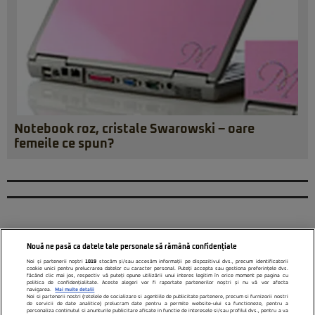
Notebook roz, cristale Swarowski – oare
femeile ce spun?
Nouă ne pasă ca datele tale personale să rămână confidențiale
Noi și partenerii noștri
1019
stocăm și/sau accesăm informații pe dispozitivul dvs., precum identificatorii
cookie unici pentru prelucrarea datelor cu caracter personal. Puteți accepta sau gestiona preferințele dvs.
făcând clic mai jos, respectiv vă puteți opune utilizării unui interes legitim în orice moment pe pagina cu
politica de confidențialitate. Aceste alegeri vor fi raportate partenerilor noștri și nu vă vor afecta
navigarea.
Mai multe detalii
Noi si partenerii nostri (retelele de socializare si agentiile de publicitate partenere, precum si furnizorii nostri
de servicii de date analitice) prelucram date pentru a permite website-ului sa functioneze, pentru a
personaliza continutul si anunturile publicitare afisate in functie de interesele si/sau profilul dvs., pentru a va