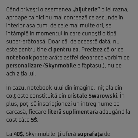
Când priveşti o asemenea
„bijuterie”
o iei razna,
aproape că nici nu mai contează ce ascunde în
interior aşa cum, de cele mai multe ori, se
întâmplă în momentul în care cunoşti o tipă
super-arătoasă. Doar că, de această dată, nu
este pentru tine ci
pentru ea
. Precizez că orice
notebook
poate arăta astfel deoarece vorbim de
personalizare
(
Skynmobile
e făptaşul), nu de
achiziţia lui.
În cazul notebook-ului din imagine, iniţiala din
colţ este constituită din
cristale Swarowski
. În
plus, poţi să inscripţionezi un întreg nume pe
carcasă, fiecare
literă suplimentară
adaugând la
cost câte
5$
.
La
40$
, Skynmobile iţi oferă
suprafaţa
de