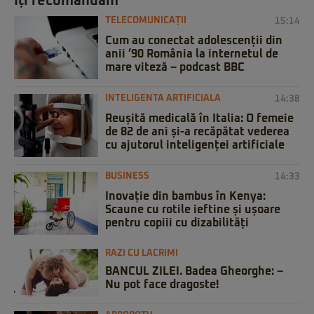
Iți recomandăm
TELECOMUNICAȚII
15:14
Cum au conectat adolescenții din
anii ’90 România la internetul de
mare viteză – podcast BBC
INTELIGENTA ARTIFICIALA
14:38
Reușită medicală în Italia: O femeie
de 82 de ani și-a recăpătat vederea
cu ajutorul inteligenței artificiale
BUSINESS
14:33
Inovație din bambus în Kenya:
Scaune cu rotile ieftine și ușoare
pentru copiii cu dizabilități
RAZI CU LACRIMI
BANCUL ZILEI. Badea Gheorghe: –
Nu pot face dragoste!