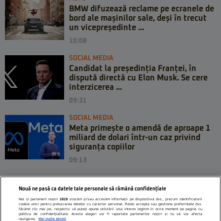
BMW difuzează reclame pe ecranele de
bord ale mașinilor sale, deși în trecut
un vicepreședinte ...
10:08
SOCIAL MEDIA
Candidat la președinția Franței, în
dispută directă cu Elon Musk. Se cere
interzicerea ...
09:31
SOCIAL MEDIA
Meta primește o amendă de aproape 1
miliard de dolari într-un caz privind
siguranța copiilor
09:13
Nouă ne pasă ca datele tale personale să rămână confidențiale
Noi și partenerii noștri
1019
stocăm și/sau accesăm informații pe dispozitivul dvs., precum identificatorii
cookie unici pentru prelucrarea datelor cu caracter personal. Puteți accepta sau gestiona preferințele dvs.
făcând clic mai jos, respectiv vă puteți opune utilizării unui interes legitim în orice moment pe pagina cu
politica de confidențialitate. Aceste alegeri vor fi raportate partenerilor noștri și nu vă vor afecta
navigarea.
Mai multe detalii