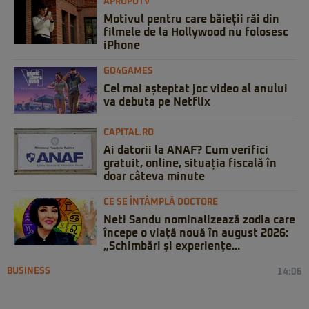
APROPOTV
Motivul pentru care băieții răi din
filmele de la Hollywood nu folosesc
iPhone
GO4GAMES
Cel mai așteptat joc video al anului
va debuta pe Netflix
CAPITAL.RO
Ai datorii la ANAF? Cum verifici
gratuit, online, situația fiscală în
doar câteva minute
CE SE ÎNTÂMPLĂ DOCTORE
Neti Sandu nominalizează zodia care
începe o viață nouă în august 2026:
„Schimbări și experiențe...
BUSINESS
14:06
Comisia Europeană aprobă