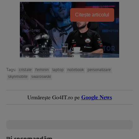
Citește articolul
Tags:
cristale
feminin
laptop
notebook
personalizare
skynmobile
swaroswski
Google News
Urmărește Go4IT.ro pe