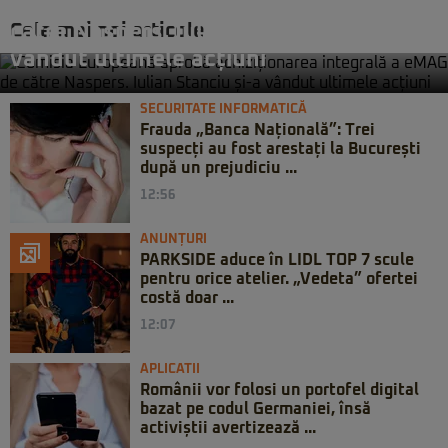
achiziționarea integrală a eMAG de
Cele mai noi articole
către Naspers. Iulian Stanciu și-a
vândut ultimele acțiuni
SECURITATE INFORMATICĂ
Frauda „Banca Națională”: Trei
suspecți au fost arestați la București
după un prejudiciu ...
12:56
ANUNȚURI
PARKSIDE aduce în LIDL TOP 7 scule
pentru orice atelier. „Vedeta” ofertei
costă doar ...
12:07
APLICATII
Românii vor folosi un portofel digital
bazat pe codul Germaniei, însă
activiștii avertizează ...