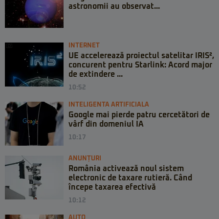
astronomii au observat...
INTERNET
UE accelerează proiectul satelitar IRIS²,
concurent pentru Starlink: Acord major
de extindere ...
10:52
INTELIGENTA ARTIFICIALA
Google mai pierde patru cercetători de
vârf din domeniul IA
10:17
ANUNȚURI
România activează noul sistem
electronic de taxare rutieră. Când
începe taxarea efectivă
10:12
AUTO