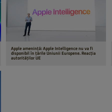
Apple amenință: Apple Intelligence nu va fi
disponibil în țările Uniunii Europene. Reacția
autorităților UE