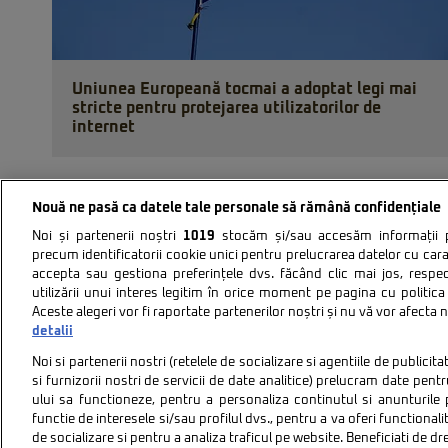
Uniunea Europeană tocmai a adoptat legi mai
stricte pentru protejarea utilizatorilor de
internet
Nouă ne pasă ca datele tale personale să rămână confidențiale
Noi și partenerii noștri
1019
stocăm și/sau accesăm informații pe
precum identificatorii cookie unici pentru prelucrarea datelor cu cara
accepta sau gestiona preferințele dvs. făcând clic mai jos, respe
utilizării unui interes legitim în orice moment pe pagina cu politica 
Aceste alegeri vor fi raportate partenerilor noștri și nu vă vor afecta 
Politica de confidentiali
detalii
Noi si partenerii nostri (retelele de socializare si agentiile de publici
si furnizorii nostri de servicii de date analitice) prelucram date pen
ului sa functioneze, pentru a personaliza continutul si anunturile p
functie de interesele si/sau profilul dvs., pentru a va oferi functionalit
de socializare si pentru a analiza traficul pe website. Beneficiati de d