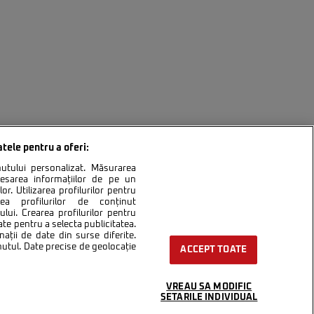
atele pentru a oferi:
inutului personalizat. Măsurarea
cesarea informațiilor de pe un
or. Utilizarea profilurilor pentru
area profilurilor de conținut
lui. Crearea profilurilor pentru
ntact
Setări Cookies
ate pentru a selecta publicitatea.
nații de date din surse diferite.
inutul. Date precise de geolocație
ACCEPT TOATE
VREAU SA MODIFIC
SETARILE INDIVIDUAL