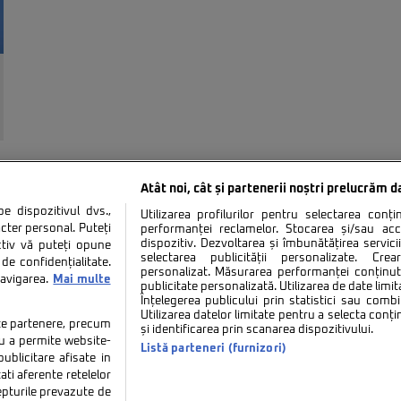
Atât noi, cât și partenerii noștri prelucrăm d
 dispozitivul dvs.,
Utilizarea profilurilor pentru selectarea conț
cter personal. Puteți
performanței reclamelor. Stocarea și/sau ac
dispozitiv. Dezvoltarea și îmbunătățirea serviciil
ctiv vă puteți opune
selectarea publicității personalizate. Cre
de confidențialitate.
personalizat. Măsurarea performanței conținutu
navigarea.
Mai multe
tate
Politica de cookies
Termeni si conditii
Co
publicitate personalizată. Utilizarea de date limit
Înțelegerea publicului prin statistici sau combi
Utilizarea datelor limitate pentru a selecta conț
tate partenere, precum
și identificarea prin scanarea dispozitivului.
tru a permite website-
Listă parteneri (furnizori)
ublicitare afisate in
ati aferente retelelor
repturile prevazute de