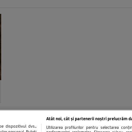
Atât noi, cât și partenerii noștri prelucrăm d
 dispozitivul dvs.,
Utilizarea profilurilor pentru selectarea conț