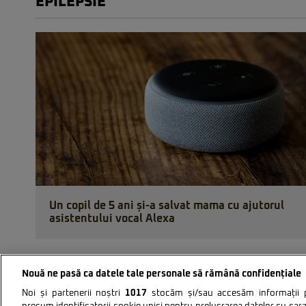
EPILEPSIE
Un copil de 5 ani și-a salvat mama cu ajutorul
asistentului vocal Alexa
Nouă ne pasă ca datele tale personale să rămână confidențiale
Noi și partenerii noștri
1017
stocăm și/sau accesăm informații pe