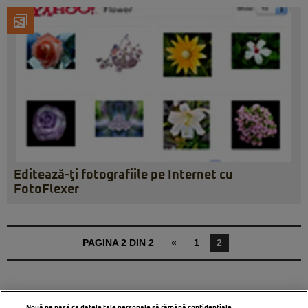
Editează-ţi fotografiile pe Internet cu
FotoFlexer
PAGINA 2 DIN 2
«
1
2
Nouă ne pasă ca datele tale personale să rămână confidențiale