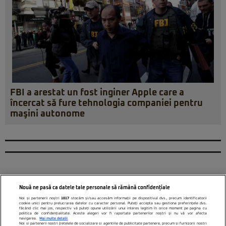
FBI a arestat un fost inginer Apple care a
încercat să fure tehnologia companiei pentru
maşini autonome
Nouă ne pasă ca datele tale personale să rămână confidențiale
Noi și partenerii noștri
1017
stocăm și/sau accesăm informații pe dispozitivul dvs., precum identificatorii
cookie unici pentru prelucrarea datelor cu caracter personal. Puteți accepta sau gestiona preferințele dvs.
făcând clic mai jos, respectiv vă puteți opune utilizării unui interes legitim în orice moment pe pagina cu
politica de confidențialitate. Aceste alegeri vor fi raportate partenerilor noștri și nu vă vor afecta
navigarea.
Mai multe detalii
Noi si partenerii nostri (retelele de socializare si agentiile de publicitate partenere, precum si furnizorii nostri