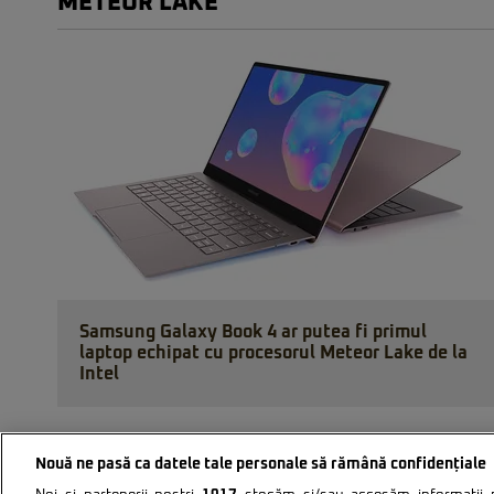
METEOR LAKE
Samsung Galaxy Book 4 ar putea fi primul
laptop echipat cu procesorul Meteor Lake de la
Intel
Nouă ne pasă ca datele tale personale să rămână confidențiale