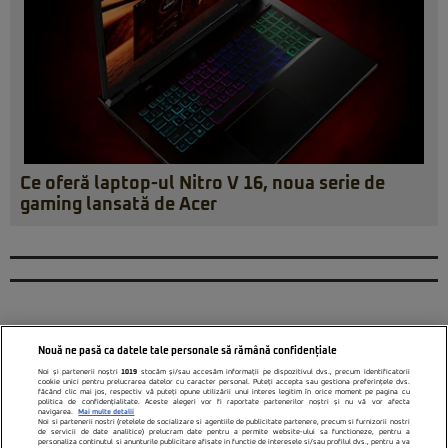
Ce oferă laptop-ul Nitro V 16, noua serie de
gaming lansată de Acer
Nouă ne pasă ca datele tale personale să rămână confidențiale
Noi și partenerii noștri
1019
stocăm și/sau accesăm informații pe dispozitivul dvs., precum identificatorii
cookie unici pentru prelucrarea datelor cu caracter personal. Puteți accepta sau gestiona preferințele dvs.
făcând clic mai jos, respectiv vă puteți opune utilizării unui interes legitim în orice moment pe pagina cu
politica de confidențialitate. Aceste alegeri vor fi raportate partenerilor noștri și nu vă vor afecta
navigarea.
Mai multe detalii
Noi si partenerii nostri (retelele de socializare si agentiile de publicitate partenere, precum si furnizorii nostri
de servicii de date analitice) prelucram date pentru a permite website-ului sa functioneze, pentru a
personaliza continutul si anunturile publicitare afisate in functie de interesele si/sau profilul dvs., pentru a va