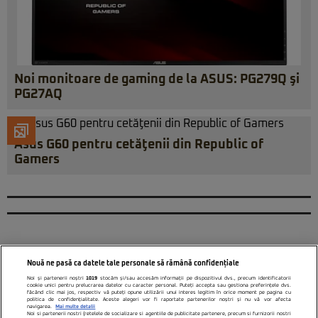
Noi monitoare de gaming de la ASUS: PG279Q şi
PG27AQ
Asus G60 pentru cetăţenii din Republic of
Gamers
Nouă ne pasă ca datele tale personale să rămână confidențiale
Noi și partenerii noștri
1019
stocăm și/sau accesăm informații pe dispozitivul dvs., precum identificatorii
cookie unici pentru prelucrarea datelor cu caracter personal. Puteți accepta sau gestiona preferințele dvs.
făcând clic mai jos, respectiv vă puteți opune utilizării unui interes legitim în orice moment pe pagina cu
politica de confidențialitate. Aceste alegeri vor fi raportate partenerilor noștri și nu vă vor afecta
navigarea.
Mai multe detalii
Noi si partenerii nostri (retelele de socializare si agentiile de publicitate partenere, precum si furnizorii nostri