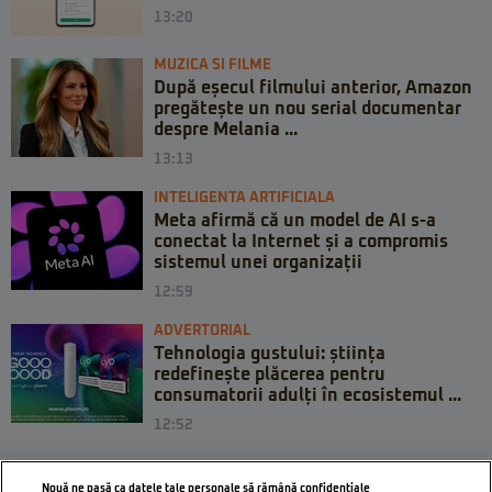
13:20
MUZICA SI FILME
După eșecul filmului anterior, Amazon
pregătește un nou serial documentar
despre Melania ...
13:13
INTELIGENTA ARTIFICIALA
Meta afirmă că un model de AI s-a
conectat la Internet și a compromis
sistemul unei organizații
12:59
ADVERTORIAL
Tehnologia gustului: știința
redefinește plăcerea pentru
consumatorii adulți în ecosistemul ...
12:52
Nouă ne pasă ca datele tale personale să rămână confidențiale