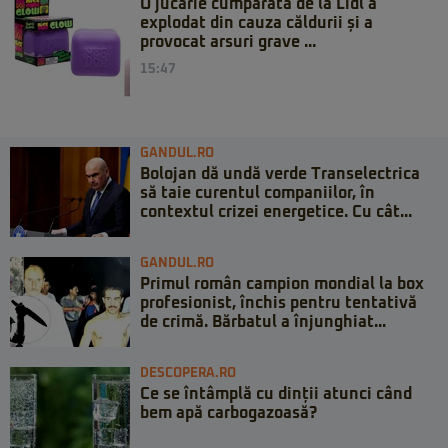
O jucărie cumpărată de la Lidl a
explodat din cauza căldurii și a
provocat arsuri grave ...
15:47
GANDUL.RO
Bolojan dă undă verde Transelectrica
să taie curentul companiilor, în
contextul crizei energetice. Cu cât...
GANDUL.RO
Primul român campion mondial la box
profesionist, închis pentru tentativă
de crimă. Bărbatul a înjunghiat...
DESCOPERA.RO
Ce se întâmplă cu dinții atunci când
bem apă carbogazoasă?