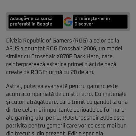
Adaugă-ne ca sursă
Urmărește-ne in
preferată în Google
Discover
Divizia Republic of Gamers (ROG) a celor de la
ASUS a anunțat ROG Crosshair 2006, un model
similar cu Crosshair X870E Dark Hero, care
reinterpretează estetica primei plăci de bază
create de ROG în urmă cu 20 de ani.
Astfel, puterea avansată pentru gaming este
acum acompaniată de un stil retro. Cu materiale
și culori atrăgătoare, care trimit cu gândul la una
dintre cele mai importante perioade de formare
ale gaming-ului pe PC, ROG Crosshair 2006 este
potrivită pentru gamerii care vor ce este mai bun
din trecut și din prezent. Ediția specială