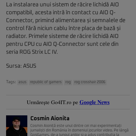
La instalarea unui sistem de răcire lichidă AIO
compatibil, acesta intră în contact cu AIO Q-
Connector, primind alimentarea și semnalele de
control fără niciun cablu între placa de bază și
radiator. Primele sisteme de răcire lichidă AIO
pentru CPU cu AIO Q-Connector sunt cele din
seria ROG Strix LC IV.
Sursa: ASUS
Tags:
asus
republic of gamers
rog
rog crosshair 2006
Google News
Urmărește Go4IT.ro pe
Cosmin Aionita
Cosmin Aioniță este unul dintre cei mai experimentați
jurnaliști din România în domeniul jocurilor video. Pe lângă
Go4Games, de-a lungul anilor și-a adus contribuția la