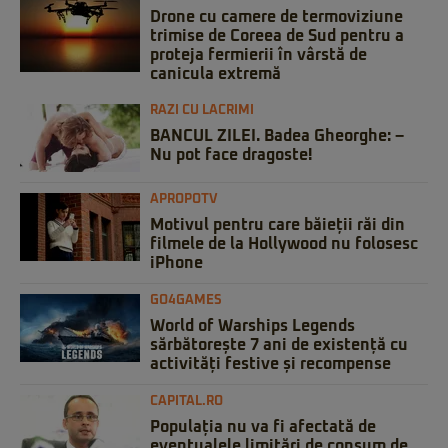
Drone cu camere de termoviziune
trimise de Coreea de Sud pentru a
proteja fermierii în vârstă de
canicula extremă
RAZI CU LACRIMI
BANCUL ZILEI. Badea Gheorghe: –
Nu pot face dragoste!
APROPOTV
Motivul pentru care băieții răi din
filmele de la Hollywood nu folosesc
iPhone
GO4GAMES
World of Warships Legends
sărbătorește 7 ani de existență cu
activități festive și recompense
CAPITAL.RO
Populația nu va fi afectată de
eventualele limitări de consum de