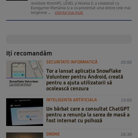
revistele XtremPC, LEVEL și Nivelul 2, a colaborat cu
Eurogamer România și a co-prezentat unul dintre cele mai
longevive ...
citește mai mult
Iți recomandăm
SECURITATE INFORMATICĂ
20:00
Tor a lansat aplicația Snowflake
Volunteer pentru Android, creată
pentru a ajuta utilizatorii să
ocolească cenzura
INTELIGENTA ARTIFICIALA
19:00
Un bărbat care a consultat ChatGPT
pentru a renunța la sarea de masă a
fost internat cu psihoză
DRONE
18:30