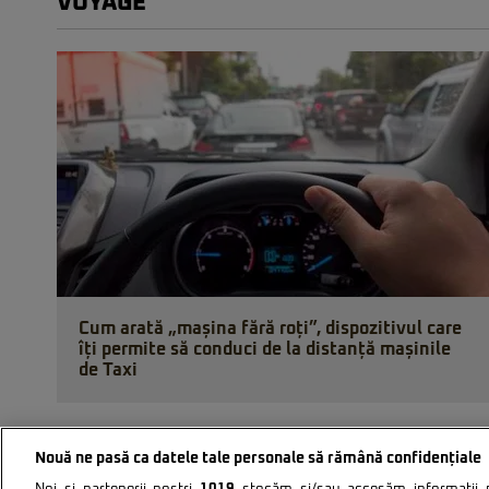
VOYAGE
Cum arată „mașina fără roți”, dispozitivul care
îți permite să conduci de la distanță mașinile
de Taxi
Nouă ne pasă ca datele tale personale să rămână confidențiale