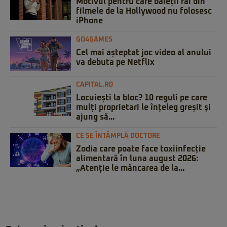
Motivul pentru care băieții răi din
filmele de la Hollywood nu folosesc
iPhone
GO4GAMES
Cel mai așteptat joc video al anului
va debuta pe Netflix
CAPITAL.RO
Locuiești la bloc? 10 reguli pe care
mulți proprietari le înțeleg greșit și
ajung să...
CE SE ÎNTÂMPLĂ DOCTORE
Zodia care poate face toxiinfecție
alimentară în luna august 2026:
„Atenție le mâncarea de la...