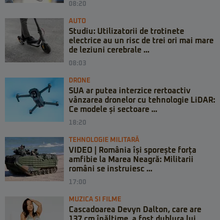
08:20
AUTO
Studiu: Utilizatorii de trotinete
electrice au un risc de trei ori mai mare
de leziuni cerebrale ...
08:03
DRONE
SUA ar putea interzice rertoactiv
vânzarea dronelor cu tehnologie LiDAR:
Ce modele și sectoare ...
18:20
TEHNOLOGIE MILITARĂ
VIDEO | România își sporește forța
amfibie la Marea Neagră: Militarii
români se instruiesc ...
17:00
MUZICA SI FILME
Cascadoarea Devyn Dalton, care are
137 cm înălțime, a fost dublura lui