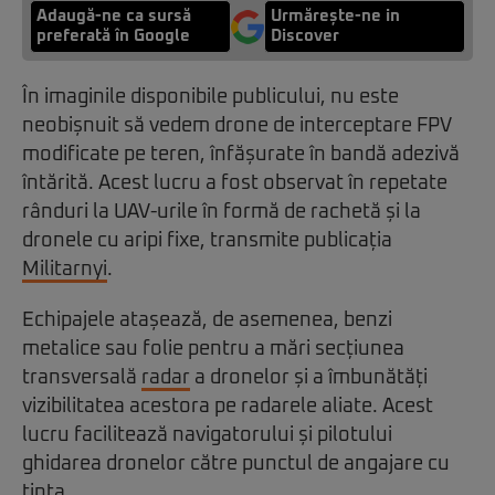
Adaugă-ne ca sursă
Urmărește-ne in
preferată în Google
Discover
În imaginile disponibile publicului, nu este
neobișnuit să vedem drone de interceptare FPV
modificate pe teren, înfășurate în bandă adezivă
întărită. Acest lucru a fost observat în repetate
rânduri la UAV-urile în formă de rachetă și la
dronele cu aripi fixe, transmite publicația
Militarnyi
.
Echipajele atașează, de asemenea, benzi
metalice sau folie pentru a mări secțiunea
transversală
radar
a dronelor și a îmbunătăți
vizibilitatea acestora pe radarele aliate. Acest
lucru facilitează navigatorului și pilotului
ghidarea dronelor către punctul de angajare cu
ținta.