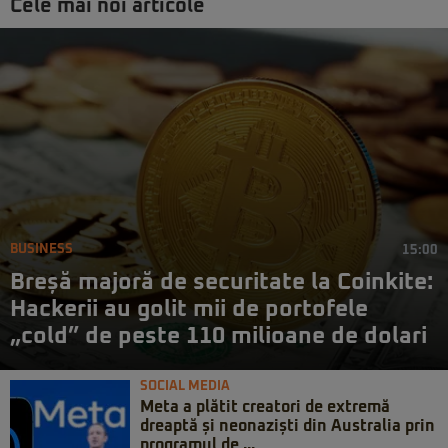
Cele mai noi articole
BUSINESS
15:00
Breșă majoră de securitate la Coinkite:
Hackerii au golit mii de portofele
„cold” de peste 110 milioane de dolari
SOCIAL MEDIA
Meta a plătit creatori de extremă
dreaptă și neonaziști din Australia prin
programul de ...