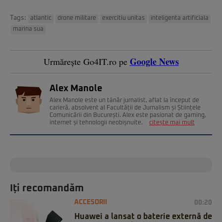
Tags:
atlantic
drone militare
exercitiu unitas
inteligenta artificiala
marina sua
Google News
Urmărește Go4IT.ro pe
Alex Manole
Alex Manole este un tânăr jurnalist, aflat la început de
carieră, absolvent al Facultății de Jurnalism și Științele
Comunicării din București. Alex este pasionat de gaming,
internet și tehnologii neobișnuite.
citește mai mult
Iți recomandăm
ACCESORII
00:20
Huawei a lansat o baterie externă de