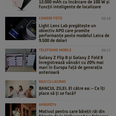
12.000 mAh cu încărcare de 100 W și
funcții inteligente de localizare
CAMERE FOTO
00:18
Light Lens Lab pregătește un
obiectiv APO care promite
performanțe peste modelul Leica de
9.500 de dolari
TELEFOANE MOBILE
00:17
Galaxy Z Flip 8 și Galaxy Z Fold 8
înregistrează vânzări cu 20% mai
mari în Europa față de generația
anterioară
RAZI CU LACRIMI
BANCUL ZILEI. El către ea: – Ce îți
place să ți se facă?
APROPOTV
Motivul pentru care băieții răi din