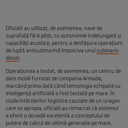
Oficialii au utilizat, de asemenea, nave de
suprafață fără pilot, cu autonomie îndelungată și
capacități acustice, pentru a desfășura operațiuni
de luptă antisubmarină împotriva unui
submarin
diesel
.
Operațiunea a testat, de asemenea, un centru de
date mobil furnizat de compania Armada,
marcând prima dată când tehnologia echipată cu
inteligență artificială a fost testată pe mare. În
ciuda întârzierilor logistice cauzate de un uragan
care se apropia, oficialii au remarcat că sistemul
a oferit o dovadă excelentă a conceptului de
putere de calcul de ultimă generație pe mare.