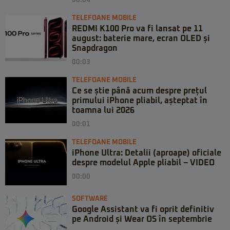
00:04
TELEFOANE MOBILE
REDMI K100 Pro va fi lansat pe 11
august: baterie mare, ecran OLED și
Snapdragon
00:03
TELEFOANE MOBILE
Ce se știe până acum despre prețul
primului iPhone pliabil, așteptat în
toamna lui 2026
00:01
TELEFOANE MOBILE
iPhone Ultra: Detalii (aproape) oficiale
despre modelul Apple pliabil – VIDEO
00:00
SOFTWARE
Google Assistant va fi oprit definitiv
pe Android și Wear OS în septembrie