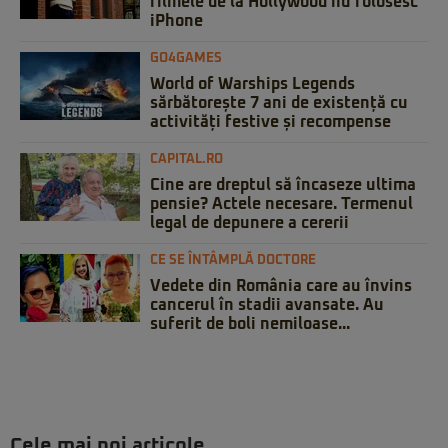
filmele de la Hollywood nu folosesc
iPhone
GO4GAMES
World of Warships Legends
sărbătorește 7 ani de existență cu
activități festive și recompense
CAPITAL.RO
Cine are dreptul să încaseze ultima
pensie? Actele necesare. Termenul
legal de depunere a cererii
CE SE ÎNTÂMPLĂ DOCTORE
Vedete din România care au învins
cancerul în stadii avansate. Au
suferit de boli nemiloase...
Cele mai noi articole