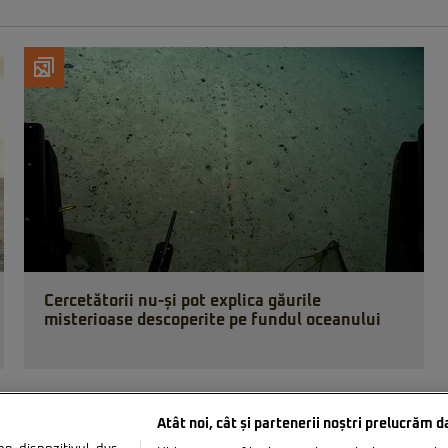
Cercetătorii nu-și pot explica găurile
misterioase descoperite pe fundul oceanului
Atât noi, cât și partenerii noștri prelucrăm d