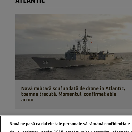
ATLANTIC
Navă militară scufundată de drone în Atlantic,
toamna trecută. Momentul, confirmat abia
acum
Nouă ne pasă ca datele tale personale să rămână confidențiale