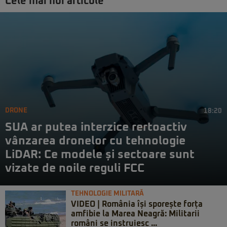
Cele mai noi articole
DRONE
18:20
SUA ar putea interzice rertoactiv
vânzarea dronelor cu tehnologie
LiDAR: Ce modele și sectoare sunt
vizate de noile reguli FCC
TEHNOLOGIE MILITARĂ
VIDEO | România își sporește forța
amfibie la Marea Neagră: Militarii
români se instruiesc ...