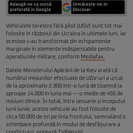
Adaugă-ne ca sursă
Urmărește-ne in
preferată în Google
Discover
Vehiculele terestre fără pilot (UGV) sunt tot mai
folosite în războiul din Ucraina în ultimele luni, iar
acestea s-au transformat din echipamente
marginale în elemente indispensabile pentru
operațiunile militare, conform
Mediafax.
Datele Ministerului Apărării de la Kiev arată că
numărul misiunilor efectuate de UGV-uri a urcat
de la aproximativ 2.900 într-o lună de toamnă la
aproape 14.000 în luna mai — o medie de 455 de
misiuni zilnice. În total, între ianuarie și începutul
lunii iunie, aceste vehicule au fost folosite de
circa 50.000 de ori pe linia frontului, semnalând o
schimbare profundă în modul de desfășurare a
conflictului, notează TVPWorld.