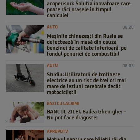
acoperișuri: Soluția inovatoare care
poate răci orașele în timpul
caniculei
AUTO
08:20
Mașinile chinezești din Rusia se
defectează în masă din cauza
benzinei de calitate inferioară, pe
fondul penuriei de combustibil
AUTO
08:03
Studiu: Utilizatorii de trotinete
electrice au un risc de trei ori mai
mare de leziuni cerebrale decât
motocicliștii
RAZI CU LACRIMI
BANCUL ZILEI. Badea Gheorghe: –
Nu pot face dragoste!
APROPOTV
Motivul pentru care băieții răi din