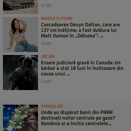
17:00
MUZICA SI FILME
Cascadoarea Devyn Dalton, care are
137 cm înălțime, a fost dublura lui
Matt Damon în „Odiseea”: ...
15:00
JOCURI
Eroare judiciară gravă în Canada: Un
bărbat a stat 18 luni în închisoare din
cauza unui ...
13:00
GANDUL.RO
Unde au dispărut banii din PNRR
destinați noilor centrale pe gaze?
România și-a închis centralele...