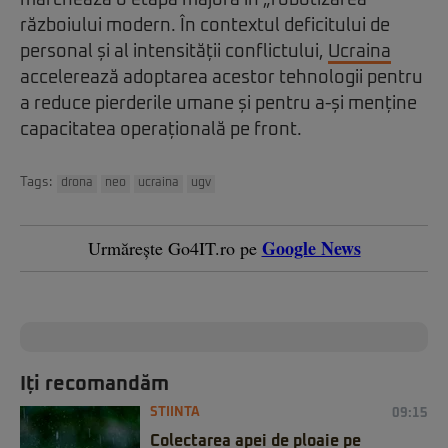
marchează o etapă majoră în „robotizarea”
războiului modern. În contextul deficitului de
personal și al intensității conflictului,
Ucraina
accelerează adoptarea acestor tehnologii pentru
a reduce pierderile umane și pentru a-și menține
capacitatea operațională pe front.
Tags:
drona
neo
ucraina
ugv
Google News
Urmărește Go4IT.ro pe
Iți recomandăm
STIINTA
09:15
Colectarea apei de ploaie pe