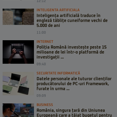
12:12
INTELIGENTA ARTIFICIALA
Inteligența artificială traduce în
engleză tăblițe cuneiforme vechi de
5.000 de ani
11:00
INTERNET
Poliția Română investește peste 15
milioane de lei într-o platformă de
investigații ...
09:40
SECURITATE INFORMATICĂ
Datele personale ale tuturor clienților
producătorului de PC-uri Framework,
furate în urma ...
09:09
BUSINESS
România, singura țară din Uniunea
Europeană care a tăiat bugetul pentru