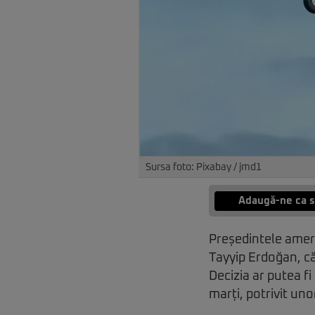
Sursa foto: Pixabay / jmd1
Adaugă-ne ca s
Președintele amer
Tayyip Erdoğan, că
Decizia ar putea f
marți, potrivit un