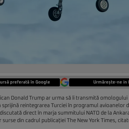
ursă preferată în Google
Urmărește-ne in 
ican Donald Trump ar urma să îi transmită omologului 
 sprijină reintegrarea Turciei în programul avioanelor d
i discutată direct în marja summitului NATO de la Ankar
or surse din cadrul publicației The New York Times, cita