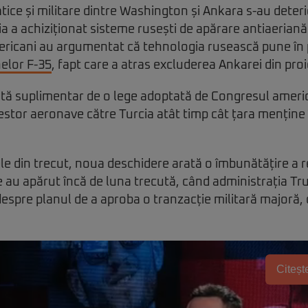
tice și militare dintre Washington și Ankara s-au deteri
ia a achiziționat sisteme rusești de apărare antiaeriană
mericani au argumentat că tehnologia rusească pune în 
elor F-35
, fapt care a atras excluderea Ankarei din proie
ată suplimentar de o lege adoptată de Congresul americ
acestor aeronave către Turcia atât timp cât țara menține
e din trecut, noua deschidere arată o îmbunătățire a rel
 au apărut încă de luna trecută, când administrația T
despre planul de a aproba o tranzacție militară majoră,
Citește