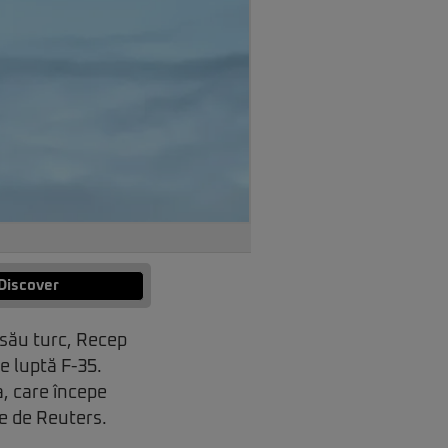
Discover
său turc, Recep
e luptă F-35.
a, care începe
te de Reuters.