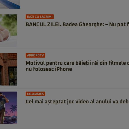
RAZI CU LACRIMI
BANCUL ZILEI. Badea Gheorghe: – Nu pot f
APROPOTV
Motivul pentru care băieții răi din filmele
nu folosesc iPhone
GO4GAMES
Cel mai așteptat joc video al anului va deb