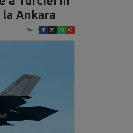
 a Turciei în
 la Ankara
Share: