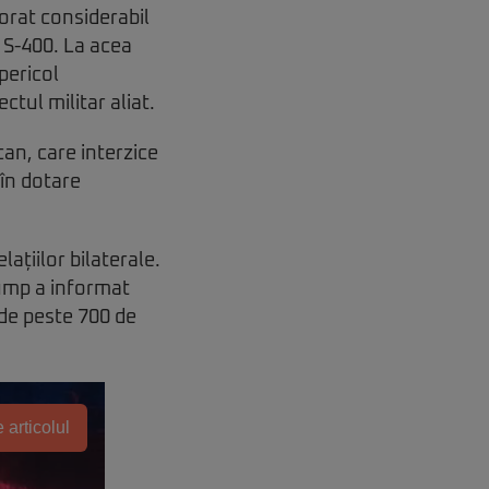
orat considerabil
 S-400. La acea
pericol
ctul militar aliat.
an, care interzice
 în dotare
ațiilor bilaterale.
rump a informat
 de peste 700 de
 articolul