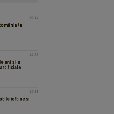
15:14
 România la
14:38
e ani și-a
artificiale
14:33
ile ieftine și