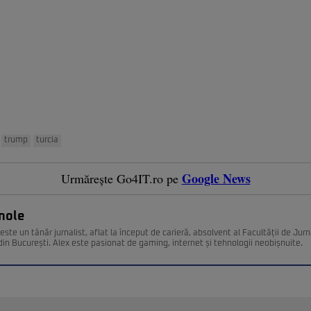
trump
turcia
Google News
Urmărește Go4IT.ro pe
nole
ste un tânăr jurnalist, aflat la început de carieră, absolvent al Facultății de Jurn
din București. Alex este pasionat de gaming, internet și tehnologii neobișnuite.