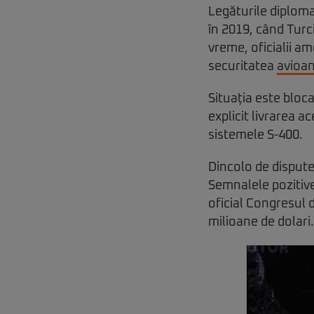
Legăturile diploma
în 2019, când Turc
vreme, oficialii a
securitatea
avioan
Situația este bloc
explicit livrarea 
sistemele S-400.
Dincolo de disputel
Semnalele pozitive
oficial Congresul 
milioane de dolari.