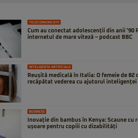
TELECOMUNICAȚII
Cum au conectat adolescenții din anii ’90
internetul de mare viteză – podcast BBC
INTELIGENTA ARTIFICIALA
Reușită medicală în Italia: O femeie de 82 d
recăpătat vederea cu ajutorul inteligenței 
BUSINESS
Inovație din bambus în Kenya: Scaune cu rot
ușoare pentru copiii cu dizabilități