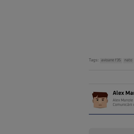
Tags:
avioane f35
nato
Alex Ma
Alex Manole e
Comunicării 