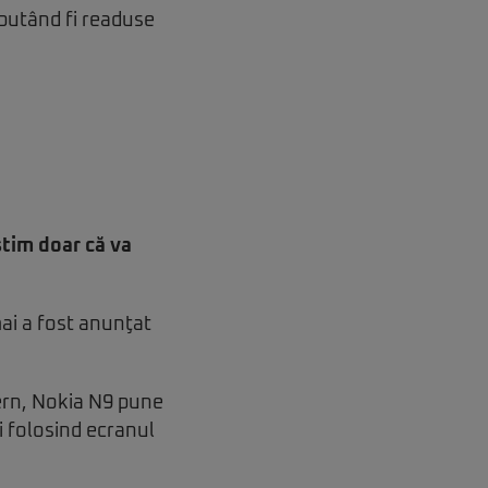
putând fi readuse
ştim doar că va
ai a fost anunţat
ern, Nokia N9 pune
ri folosind ecranul