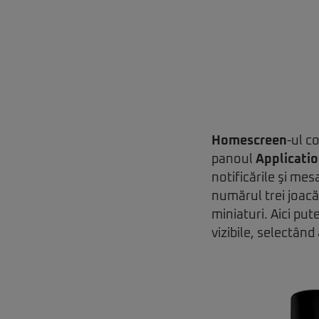
Homescreen
-ul c
panoul
Applicati
notificările şi mes
numărul trei joacă
miniaturi. Aici put
vizibile, selectân