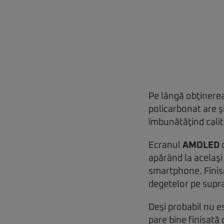
Pe lângă obţinerea
policarbonat are ş
îmbunătăţind calit
Ecranul
AMOLED
apărând la acelaşi
smartphone. Finisa
degetelor pe supra
Deşi probabil nu es
pare bine finisată 