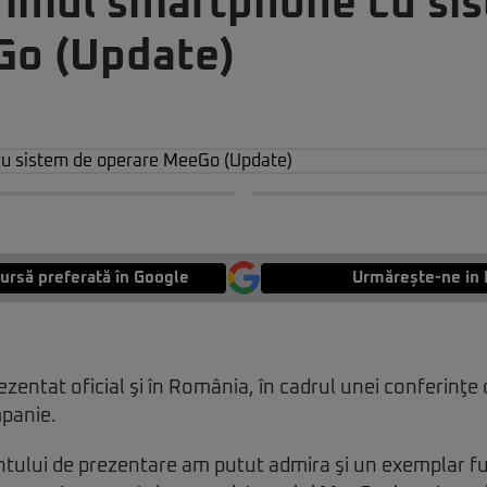
rimul smartphone cu si
Go (Update)
ursă preferată în Google
Urmărește-ne in 
ezentat oficial şi în România, în cadrul unei conferinţe
panie.
ntului de prezentare am putut admira şi un exemplar f