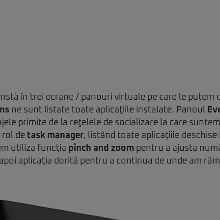
onstă în trei ecrane / panouri virtuale pe care le putem 
ons
ne sunt listate toate aplicaţiile instalate. Panoul
Ev
ajele primite de la reţelele de socializare la care sunte
 rol de
task manager
, listând toate aplicaţiile deschise 
em utiliza funcţia
pinch and zoom
pentru a ajusta număr
d apoi aplicaţia dorită pentru a continua de unde am răm