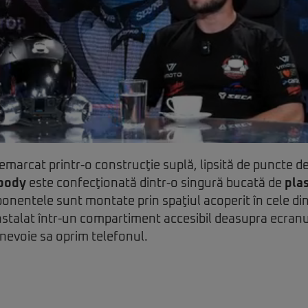
emarcat printr-o construcţie suplă, lipsită de puncte d
body
este confecţionată dintr-o singură bucată de
pla
onentele sunt montate prin spaţiul acoperit în cele di
nstalat într-un compartiment accesibil deasupra ecran
i nevoie sa oprim telefonul.