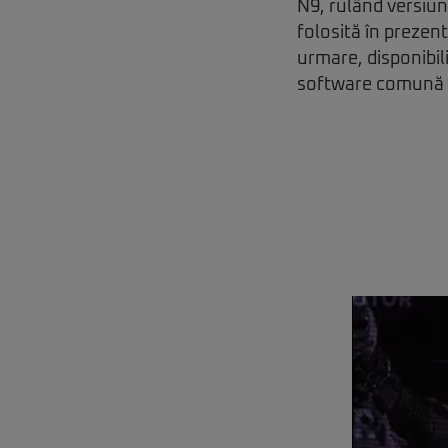
N9, rulând versiu
folosită în prezen
urmare, disponibil
software comună î