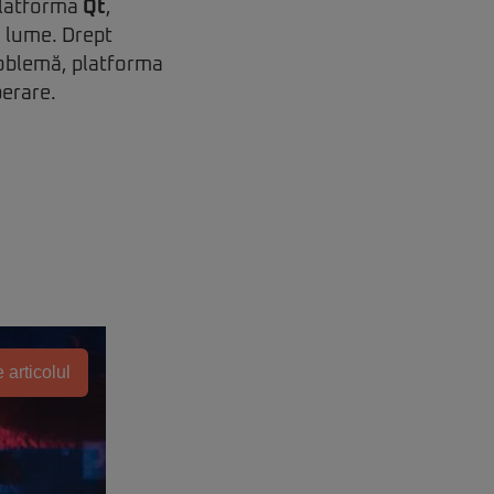
platforma
Qt
,
a lume. Drept
problemă, platforma
erare.
 articolul