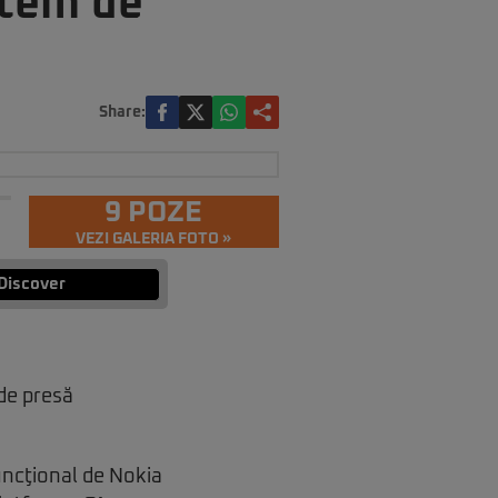
stem de
Share:
9 POZE
VEZI GALERIA FOTO »
Discover
 de presă
uncţional de Nokia