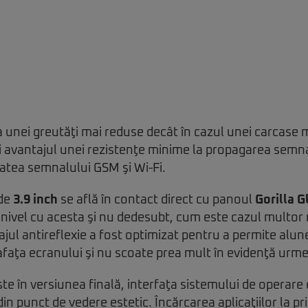
 unei greutăţi mai reduse decât în cazul unei carcase m
i avantajul unei rezistenţe minime la propagarea semna
atea semnalului GSM şi Wi-Fi.
de
3.9 inch
se află în contact direct cu panoul
Gorilla G
 nivel cu acesta şi nu dedesubt, cum este cazul multo
jul antireflexie a fost optimizat pentru a permite alu
faţa ecranului şi nu scoate prea mult în evidenţă urm
te în versiunea finală, interfaţa sistemului de operare e
din punct de vedere estetic. Încărcarea aplicaţiilor la pr