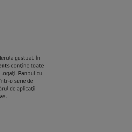
derula gestual. În
ents
conţine toate
m logaţi. Panoul cu
într-o serie de
ul de aplicaţii
as.