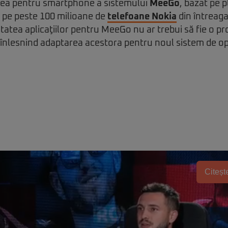
nea pentru smartphone a sistemului
MeeGo
, bazat pe 
t pe peste 100 milioane de
telefoane Nokia
din întreag
itatea aplicaţiilor pentru MeeGo nu ar trebui să fie o 
nlesnind adaptarea acestora pentru noul sistem de op
Citește