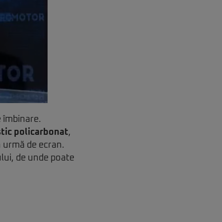
e îmbinare.
stic policarbonat
,
n urmă de ecran.
ului, de unde poate