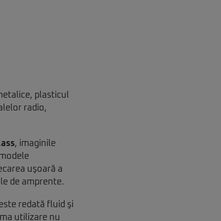
etalice, plasticul
lelor radio,
lass
, imaginile
r modele
necarea uşoară a
ele de amprente.
ste redată fluid şi
ima utilizare nu