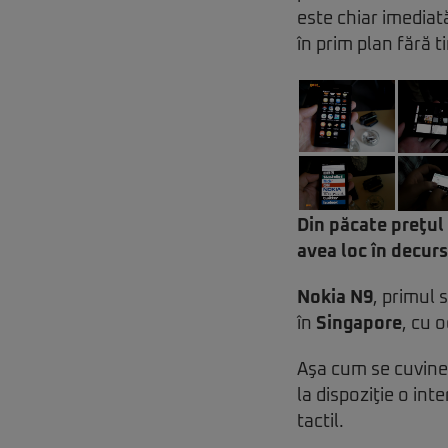
este chiar imedia
în prim plan fără t
Din păcate preţul 
avea loc în decurs
Nokia N9
, primul
în
Singapore
, cu 
Aşa cum se cuvine
la dispoziţie o int
tactil.