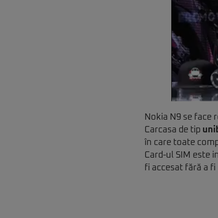
Nokia N9 se face r
Carcasa de tip
uni
în care toate comp
Card-ul SIM este i
fi accesat fără a f