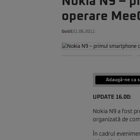
Nokia N9 – p
operare Mee
Go4it
21.06.2011
Adaugă-ne ca s
UPDATE 16.00:
Nokia N9 a fost pr
organizată de com
În cadrul evenime