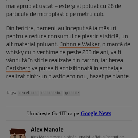
mai apropiat uscat – este și el poluat cu 26 de
particule de microplastic pe metru cub.
Din fericire, oamenii au început să ia măsuri
pentru a reduce consumul de plastic și sticlă, un
alt material poluant.
Johnnie Walker
, o marcă de
whisky cu o vechime de peste 200 de ani, va fi
vândută în sticle realizate din carton, iar berea
Carlsberg
va putea fi achiziționată în ambalaje
realizat dintr-un plastic eco nou, bazat pe plante.
Tags:
cercetatori
descoperire
gunoaie
Google News
Urmărește Go4IT.ro pe
Alex Manole
Alex Manole este un tânăr jurnalist, aflat la început de