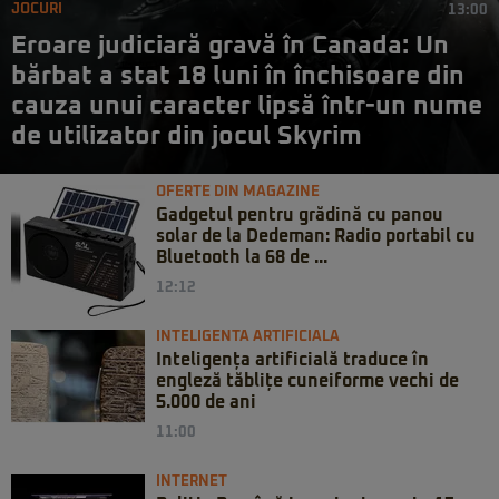
JOCURI
13:00
Eroare judiciară gravă în Canada: Un
bărbat a stat 18 luni în închisoare din
cauza unui caracter lipsă într-un nume
de utilizator din jocul Skyrim
OFERTE DIN MAGAZINE
Gadgetul pentru grădină cu panou
solar de la Dedeman: Radio portabil cu
Bluetooth la 68 de ...
12:12
INTELIGENTA ARTIFICIALA
Inteligența artificială traduce în
engleză tăblițe cuneiforme vechi de
5.000 de ani
11:00
INTERNET