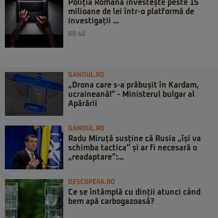
Poliția Română investește peste 15
milioane de lei într-o platformă de
investigații ...
09:40
GANDUL.RO
„Drona care s-a prăbușit în Kardam,
ucraineană!” - Ministerul bulgar al
Apărării
GANDUL.RO
Radu Miruță susține că Rusia „își va
schimba tactica” și ar fi necesară o
„readaptare”:...
DESCOPERA.RO
Ce se întâmplă cu dinții atunci când
bem apă carbogazoasă?