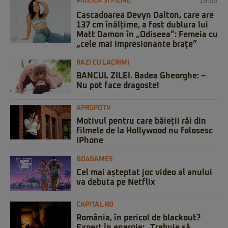
MUZICA SI FILME
15:00
Cascadoarea Devyn Dalton, care are
137 cm înălțime, a fost dublura lui
Matt Damon în „Odiseea”: Femeia cu
„cele mai impresionante brațe”
RAZI CU LACRIMI
BANCUL ZILEI. Badea Gheorghe: –
Nu pot face dragoste!
APROPOTV
Motivul pentru care băieții răi din
filmele de la Hollywood nu folosesc
iPhone
GO4GAMES
Cel mai așteptat joc video al anului
va debuta pe Netflix
CAPITAL.RO
România, în pericol de blackout?
Expert în energie: „Trebuie să