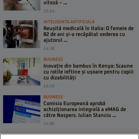
viteză – ...
15:14
INTELIGENTA ARTIFICIALA
Reușită medicală în Italia: O femeie de
82 de ani și-a recăpătat vederea cu
ajutorul ...
14:38
BUSINESS
Inovație din bambus în Kenya: Scaune
cu rotile ieftine și ușoare pentru copiii
cu dizabilități
14:33
BUSINESS
Comisia Europeană aprobă
achiziționarea integrală a eMAG de
către Naspers. Iulian Stanciu ...
14:06