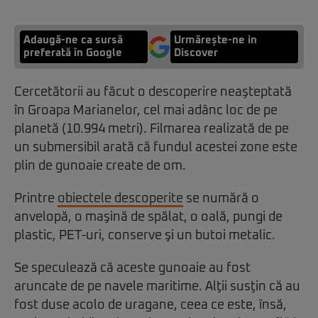
Adaugă-ne ca sursă
Urmărește-ne in
preferată în Google
Discover
Cercetătorii au făcut o descoperire neaşteptată
în Groapa Marianelor, cel mai adânc loc de pe
planetă (10.994 metri). Filmarea realizată de pe
un submersibil arată că fundul acestei zone este
plin de gunoaie create de om.
Printre
obiectele descoperite
se numără o
anvelopă, o maşină de spălat, o oală, pungi de
plastic, PET-uri, conserve şi un butoi metalic.
Se speculează că aceste gunoaie au fost
aruncate de pe navele maritime. Alţii susţin că au
fost duse acolo de uragane, ceea ce este, însă,