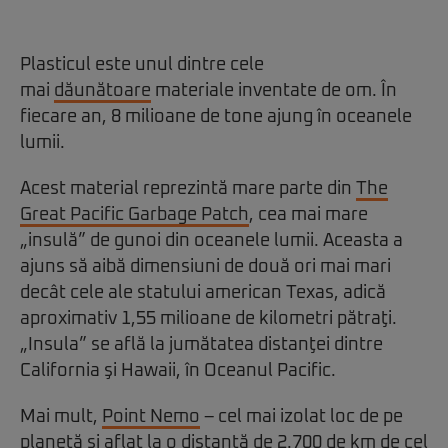
Plasticul este unul dintre cele
mai
dăunătoare
materiale inventate de om. În
fiecare an, 8 milioane de tone ajung în oceanele
lumii.
Acest material reprezintă mare parte din
The
Great Pacific Garbage Patch
, cea mai mare
„insulă” de gunoi din oceanele lumii. Aceasta a
ajuns să aibă dimensiuni de două ori mai mari
decât cele ale statului american Texas, adică
aproximativ 1,55 milioane de kilometri pătraţi.
„Insula” se află la jumătatea distanţei dintre
California şi Hawaii, în Oceanul Pacific.
Mai mult,
Point Nemo
– cel mai izolat loc de pe
planetă şi aflat la o distanţă de 2.700 de km de cel