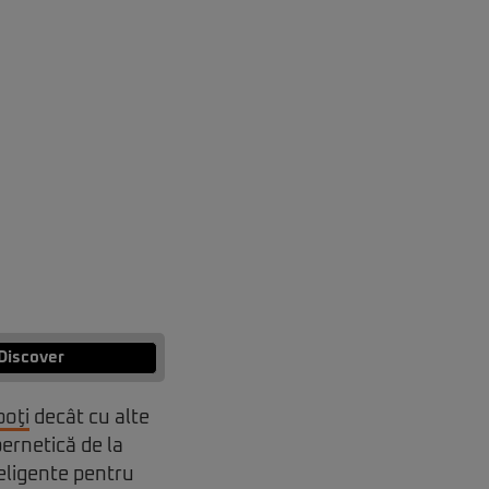
Discover
boţi
decât cu alte
bernetică de la
eligente pentru