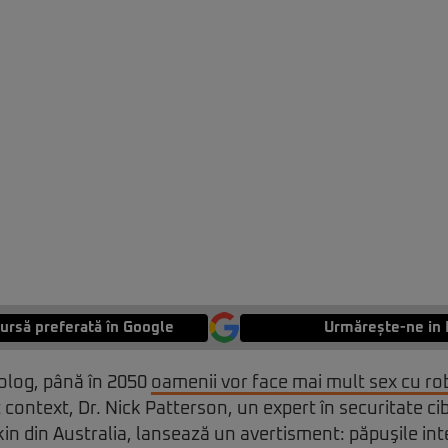
ursă preferată în Google
Urmărește-ne in 
rolog, până în 2050
oamenii vor face mai mult sex cu ro
 context, Dr. Nick Patterson, un expert în securitate ci
in din Australia, lansează un avertisment: păpuşile int