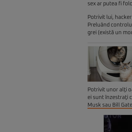
sex ar putea fi fo
Potrivit lui, hack
Preluând controlul 
grei (există un mod
Potrivit unor alţi 
ei sunt înzestraţi 
Musk sau Bill Gat