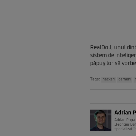
RealDoll, unul din
sistem de inteligen
păpuşilor să vorb
Tags:
hackeri
oameni
Adrian 
Adrian Popa 
„Frontier De
specializat î