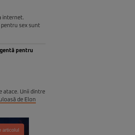
a internet.
i pentru sex sunt
ligentă pentru
e atace. Unii dintre
uloasă de Elon
 articolul