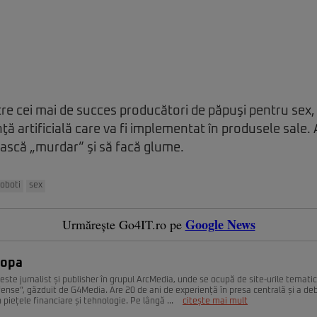
tre cei mai de succes producători de păpuşi pentru sex,
ţă artificială care va fi implementat în produsele sale.
ească „murdar” şi să facă glume.
roboti
sex
Google News
Urmărește Go4IT.ro pe
Popa
este jurnalist și publisher în grupul ArcMedia, unde se ocupă de site-urile temati
fense”, găzduit de G4Media. Are 20 de ani de experiență în presa centrală și a deb
n piețele financiare și tehnologie. Pe lângă ...
citește mai mult