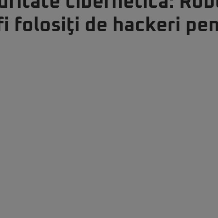
uritate cibernetică: Rob
fi folosiţi de hackeri pe