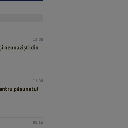
13:00
și neonaziști din
11:00
 pentru pășunatul
09:15