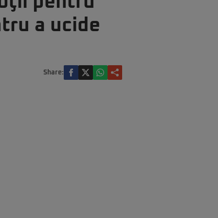
oţii pentru
ntru a ucide
Share: