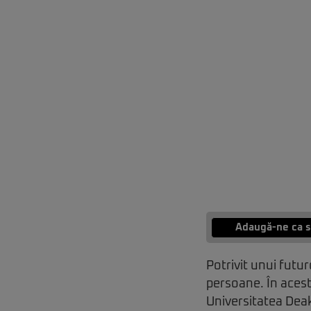
Adaugă-ne ca s
Potrivit unui futu
persoane. În acest
Universitatea Deak