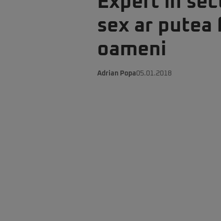
Expert în sec
sex ar putea 
oameni
Adrian Popa
05.01.2018