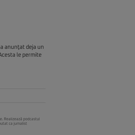
 a anunţat deja un
 Acesta le permite
ce. Realizează podcastul
utat ca jurnalist