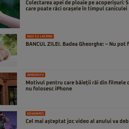
Colectarea apei de ploaie pe acoperișuri: 
care poate răci orașele în timpul caniculei
RAZI CU LACRIMI
BANCUL ZILEI. Badea Gheorghe: – Nu pot f
APROPOTV
Motivul pentru care băieții răi din filmele
nu folosesc iPhone
GO4GAMES
Cel mai așteptat joc video al anului va deb