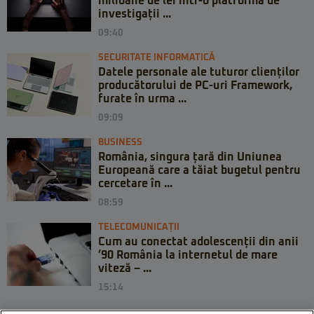
milioane de lei într-o platformă de
investigații ...
09:40
SECURITATE INFORMATICĂ
Datele personale ale tuturor clienților
producătorului de PC-uri Framework,
furate în urma ...
09:09
BUSINESS
România, singura țară din Uniunea
Europeană care a tăiat bugetul pentru
cercetare în ...
08:59
TELECOMUNICAȚII
Cum au conectat adolescenții din anii
’90 România la internetul de mare
viteză – ...
15:14