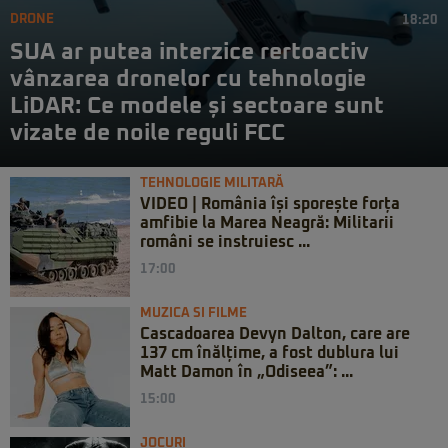
DRONE
18:20
SUA ar putea interzice rertoactiv
vânzarea dronelor cu tehnologie
LiDAR: Ce modele și sectoare sunt
vizate de noile reguli FCC
TEHNOLOGIE MILITARĂ
VIDEO | România își sporește forța
amfibie la Marea Neagră: Militarii
români se instruiesc ...
17:00
MUZICA SI FILME
Cascadoarea Devyn Dalton, care are
137 cm înălțime, a fost dublura lui
Matt Damon în „Odiseea”: ...
15:00
JOCURI