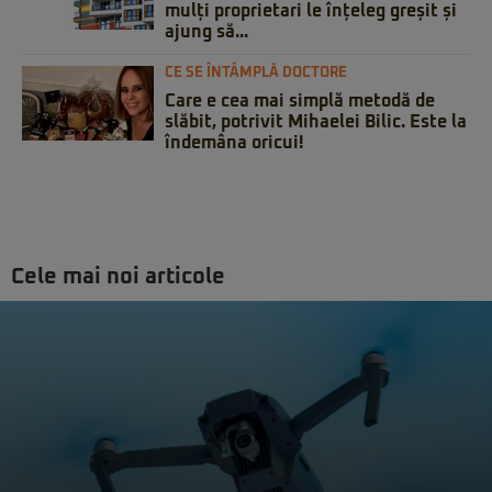
mulți proprietari le înțeleg greșit și
ajung să...
CE SE ÎNTÂMPLĂ DOCTORE
Care e cea mai simplă metodă de
slăbit, potrivit Mihaelei Bilic. Este la
îndemâna oricui!
Cele mai noi articole