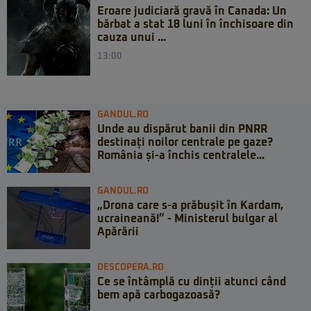
Eroare judiciară gravă în Canada: Un
bărbat a stat 18 luni în închisoare din
cauza unui ...
13:00
GANDUL.RO
Unde au dispărut banii din PNRR
destinați noilor centrale pe gaze?
România și-a închis centralele...
GANDUL.RO
„Drona care s-a prăbușit în Kardam,
ucraineană!” - Ministerul bulgar al
Apărării
DESCOPERA.RO
Ce se întâmplă cu dinții atunci când
bem apă carbogazoasă?