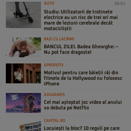
AUTO
08:03
Studiu: Utilizatorii de trotinete
electrice au un risc de trei ori mai
mare de leziuni cerebrale decât
motocicliștii
RAZI CU LACRIMI
BANCUL ZILEI. Badea Gheorghe: –
Nu pot face dragoste!
APROPOTV
Motivul pentru care băieții răi din
filmele de la Hollywood nu folosesc
iPhone
GO4GAMES
Cel mai așteptat joc video al anului
va debuta pe Netflix
CAPITAL.RO
Locuiești la bloc? 10 reguli pe care