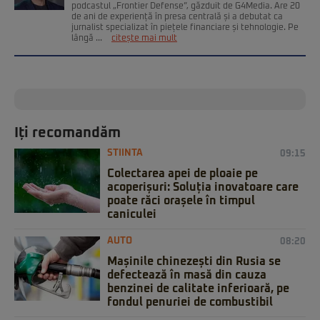
podcastul „Frontier Defense”, găzduit de G4Media. Are 20
de ani de experiență în presa centrală și a debutat ca
jurnalist specializat în piețele financiare și tehnologie. Pe
lângă ...
citește mai mult
Iți recomandăm
STIINTA
09:15
Colectarea apei de ploaie pe
acoperișuri: Soluția inovatoare care
poate răci orașele în timpul
caniculei
AUTO
08:20
Mașinile chinezești din Rusia se
defectează în masă din cauza
benzinei de calitate inferioară, pe
fondul penuriei de combustibil