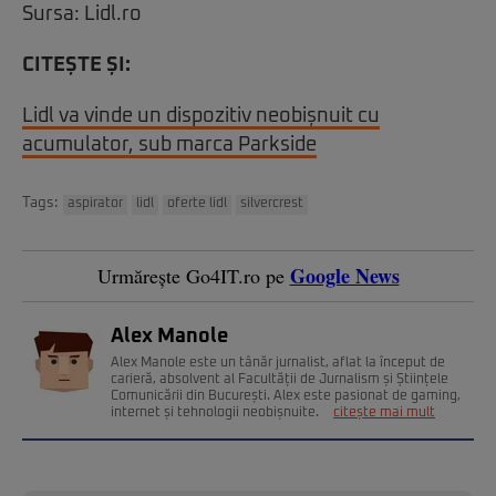
Sursa: Lidl.ro
CITEȘTE ȘI:
Lidl va vinde un dispozitiv neobișnuit cu
acumulator, sub marca Parkside
Tags:
aspirator
lidl
oferte lidl
silvercrest
Google News
Urmărește Go4IT.ro pe
Alex Manole
Alex Manole este un tânăr jurnalist, aflat la început de
carieră, absolvent al Facultății de Jurnalism și Științele
Comunicării din București. Alex este pasionat de gaming,
internet și tehnologii neobișnuite.
citește mai mult