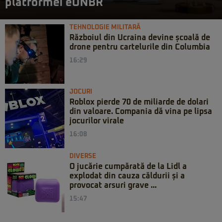
platformei eUNBR
TEHNOLOGIE MILITARĂ
Războiul din Ucraina devine școală de
drone pentru cartelurile din Columbia
16:29
JOCURI
Roblox pierde 70 de miliarde de dolari
din valoare. Compania dă vina pe lipsa
jocurilor virale
16:08
DIVERSE
O jucărie cumpărată de la Lidl a
explodat din cauza căldurii și a
provocat arsuri grave ...
15:47