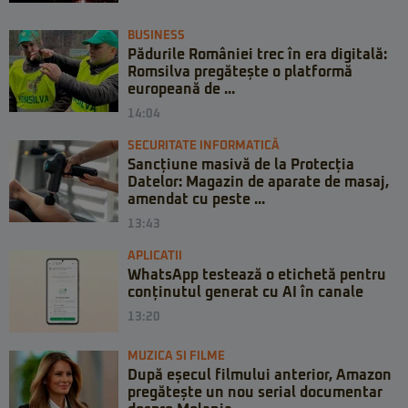
BUSINESS
Pădurile României trec în era digitală:
Romsilva pregătește o platformă
europeană de ...
14:04
SECURITATE INFORMATICĂ
Sancțiune masivă de la Protecția
Datelor: Magazin de aparate de masaj,
amendat cu peste ...
13:43
APLICATII
WhatsApp testează o etichetă pentru
conținutul generat cu AI în canale
13:20
MUZICA SI FILME
După eșecul filmului anterior, Amazon
pregătește un nou serial documentar