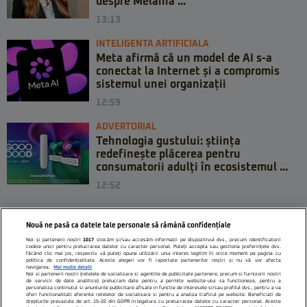
despre Melania ...
13:13
INTELIGENTA ARTIFICIALA
Meta afirmă că un model de AI s-a
conectat la Internet și a compromis
sistemul unei organizații
12:59
ADVERTORIAL
Tehnologia gustului: știința
redefinește plăcerea pentru
consumatorii adulți în ecosistemul ...
12:52
Nouă ne pasă ca datele tale personale să rămână confidențiale
Noi și partenerii noștri
1017
stocăm și/sau accesăm informații pe dispozitivul dvs., precum identificatorii
cookie unici pentru prelucrarea datelor cu caracter personal. Puteți accepta sau gestiona preferințele dvs.
făcând clic mai jos, respectiv vă puteți opune utilizării unui interes legitim în orice moment pe pagina cu
politica de confidențialitate. Aceste alegeri vor fi raportate partenerilor noștri și nu vă vor afecta
navigarea.
Mai multe detalii
Noi si partenerii nostri (retelele de socializare si agentiile de publicitate partenere, precum si furnizorii nostri
de servicii de date analitice) prelucram date pentru a permite website-ului sa functioneze, pentru a
personaliza continutul si anunturile publicitare afisate in functie de interesele si/sau profilul dvs., pentru a va
oferi functionalitati aferente retelelor de socializare si pentru a analiza traficul pe website. Beneficiati de
drepturile prevazute de art. 15-22 din GDPR in legatura cu prelucrarea datelor cu caracter personal. Aceste