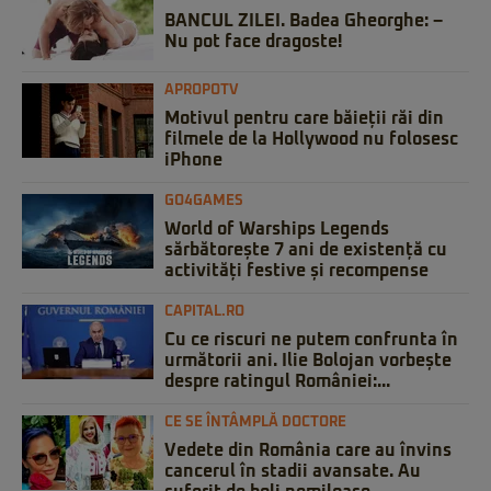
BANCUL ZILEI. Badea Gheorghe: –
Nu pot face dragoste!
APROPOTV
Motivul pentru care băieții răi din
filmele de la Hollywood nu folosesc
iPhone
GO4GAMES
World of Warships Legends
sărbătorește 7 ani de existență cu
activități festive și recompense
CAPITAL.RO
Cu ce riscuri ne putem confrunta în
următorii ani. Ilie Bolojan vorbește
despre ratingul României:...
CE SE ÎNTÂMPLĂ DOCTORE
Vedete din România care au învins
cancerul în stadii avansate. Au