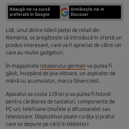
Adaugă-ne ca sursă
Urmărește-ne in
preferată în Google
Discover
Lidl, unul dintre liderii pieței de retail din
România, se pregătește să introducă în ofertă un
produs interesant, care va fi apreciat de către cei
care au multe gadgeturi.
În magazinele
retailerului german
va putea fi
găsit, începând de joia viitoare, un aspirator de
mână cu acumulator, marca Silvercrest.
Aparatul va costa 119 lei și va putea fi folosit
pentru cărățarea de tastaturi, componente de
PC-uri, telefoane (mufele și difuzoarele) sau
televizoare. Dispozitivul poate curăța și praful
care se depune pe cărți în biblioteci.