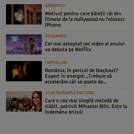
APROPOTV
Motivul pentru care băieții răi din
filmele de la Hollywood nu folosesc
iPhone
GO4GAMES
Cel mai așteptat joc video al anului
va debuta pe Netflix
CAPITAL.RO
România, în pericol de blackout?
Expert în energie: „Trebuie să
accelerăm cât se poate de...
CE SE ÎNTÂMPLĂ DOCTORE
Care e cea mai simplă metodă de
slăbit, potrivit Mihaelei Bilic. Este la
îndemâna oricui!