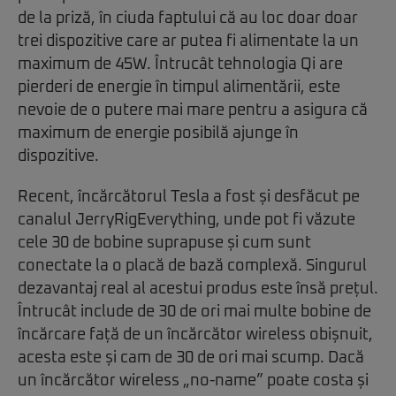
de la priză, în ciuda faptului că au loc doar doar
trei dispozitive care ar putea fi alimentate la un
maximum de 45W. Întrucât tehnologia Qi are
pierderi de energie în timpul alimentării, este
nevoie de o putere mai mare pentru a asigura că
maximum de energie posibilă ajunge în
dispozitive.
Recent, încărcătorul Tesla a fost și desfăcut pe
canalul JerryRigEverything, unde pot fi văzute
cele 30 de bobine suprapuse și cum sunt
conectate la o placă de bază complexă. Singurul
dezavantaj real al acestui produs este însă prețul.
Întrucât include de 30 de ori mai multe bobine de
încărcare față de un încărcător wireless obișnuit,
acesta este și cam de 30 de ori mai scump. Dacă
un încărcător wireless „no-name” poate costa și