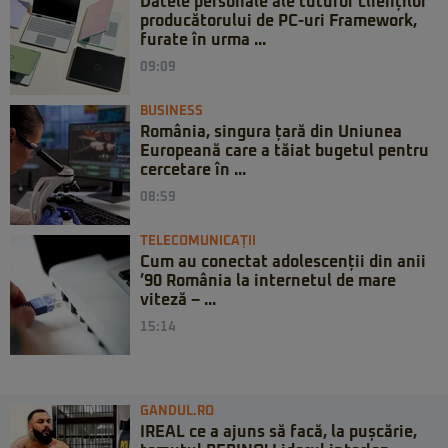
Datele personale ale tuturor clienților
producătorului de PC-uri Framework,
furate în urma ...
09:09
BUSINESS
România, singura țară din Uniunea
Europeană care a tăiat bugetul pentru
cercetare în ...
08:59
TELECOMUNICAȚII
Cum au conectat adolescenții din anii
’90 România la internetul de mare
viteză – ...
15:14
GANDUL.RO
IREAL ce a ajuns să facă, la pușcărie,