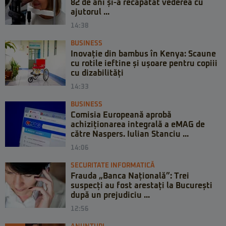
82 de ani și-a recăpătat vederea cu
ajutorul ...
14:38
BUSINESS
Inovație din bambus în Kenya: Scaune
cu rotile ieftine și ușoare pentru copiii
cu dizabilități
14:33
BUSINESS
Comisia Europeană aprobă
achiziționarea integrală a eMAG de
către Naspers. Iulian Stanciu ...
14:06
SECURITATE INFORMATICĂ
Frauda „Banca Națională”: Trei
suspecți au fost arestați la București
după un prejudiciu ...
12:56