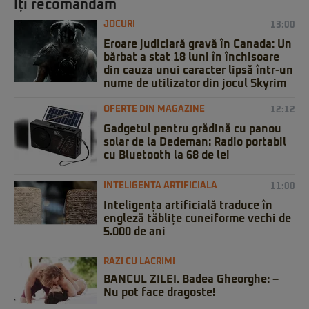
Iți recomandăm
JOCURI
13:00
Eroare judiciară gravă în Canada: Un
bărbat a stat 18 luni în închisoare
din cauza unui caracter lipsă într-un
nume de utilizator din jocul Skyrim
OFERTE DIN MAGAZINE
12:12
Gadgetul pentru grădină cu panou
solar de la Dedeman: Radio portabil
cu Bluetooth la 68 de lei
INTELIGENTA ARTIFICIALA
11:00
Inteligența artificială traduce în
engleză tăblițe cuneiforme vechi de
5.000 de ani
RAZI CU LACRIMI
BANCUL ZILEI. Badea Gheorghe: –
Nu pot face dragoste!