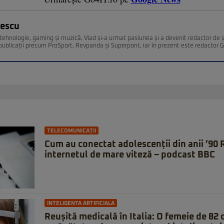
nescu
ehnologie, gaming și muzică, Vlad și-a urmat pasiunea și a devenit redactor de ști
 publicații precum ProSport, Revpanda și Superpont, iar în prezent este redactor 
TELECOMUNICAȚII
Cum au conectat adolescenții din anii ’90
internetul de mare viteză – podcast BBC
INTELIGENTA ARTIFICIALA
Reușită medicală în Italia: O femeie de 82 d