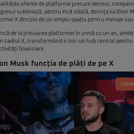
nalitățile oferite de platforme precum Venmo, compania
ogresul subliniază, pentru încă odată, dorința lui Elon 
tformei X dincolo de un simplu spațiu pentru mesaje sau 
încă de la preluarea platformei în urmă cu un an, ambiți
e în cadrul X, transformând-o într-un hub central pentru 
tivități financiare.
n Musk funcția de plăți de pe X
Citește