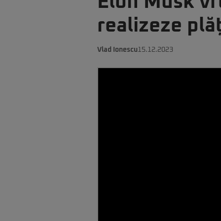
Elon Musk vre
realizeze plă
Vlad Ionescu
15.12.2023