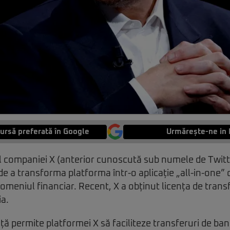
ursă preferată în Google
Urmărește-ne in 
l companiei X (anterior cunoscută sub numele de Twitter
de a transforma platforma într-o aplicație „all-in-one” 
domeniul financiar. Recent, X a obținut licența de transf
ia.
ță permite platformei X să faciliteze transferuri de bani 