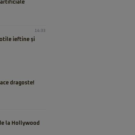
artificiale
14:33
ile ieftine și
ace dragoste!
 de la Hollywood