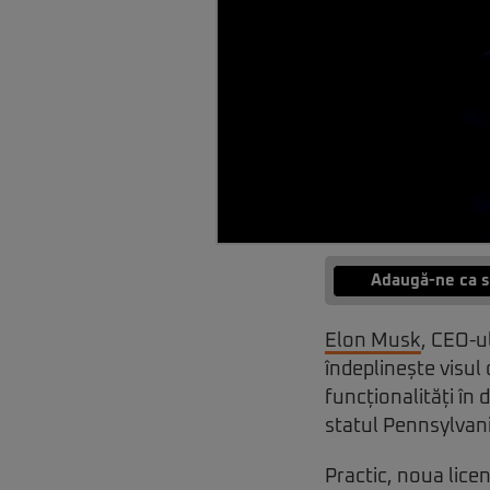
Adaugă-ne ca s
Elon Musk
, CEO-u
îndeplinește visul 
funcționalități în 
statul Pennsylvan
Practic, noua licen