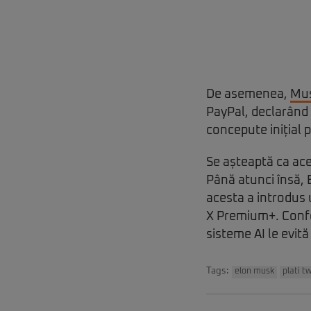
De asemenea,
Mus
PayPal, declarând 
concepute inițial 
Se așteaptă ca aces
Până atunci însă, 
acesta a introdus 
X Premium+. Confor
sisteme AI le evită
Tags:
elon musk
plati tw