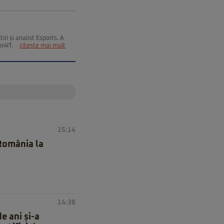
ri și analist Esports. A
Go4IT.
citește mai mult
15:14
 România la
14:38
e ani și-a