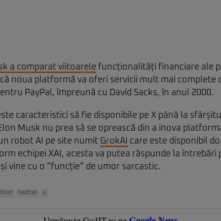
k a comparat viitoarele
funcționalități financiare ale 
că noua platformă va oferi servicii mult mai complete 
pentru PayPal, împreună cu David Sacks, în anul 2000.
te caracteristici să fie disponibile pe X până la sfârșit
Elon Musk nu prea să se oprească din a inova platform
un robot AI pe site numit
GrokAI
care este disponibil do
m echipei XAI, acesta va putea răspunde la întrebări p
 și vine cu o ”funcție” de umor sarcastic.
itter
twitter
x
Google News
Urmărește Go4IT.ro pe