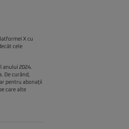
platformei X cu
decât cele
ul anului 2024.
a. De curând,
ar pentru abonații
e care alte