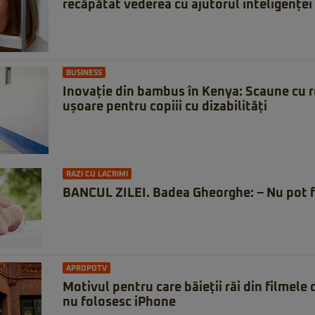
recăpătat vederea cu ajutorul inteligenței 
BUSINESS
Inovație din bambus în Kenya: Scaune cu rot
ușoare pentru copiii cu dizabilități
RAZI CU LACRIMI
BANCUL ZILEI. Badea Gheorghe: – Nu pot f
APROPOTV
Motivul pentru care băieții răi din filmele
nu folosesc iPhone