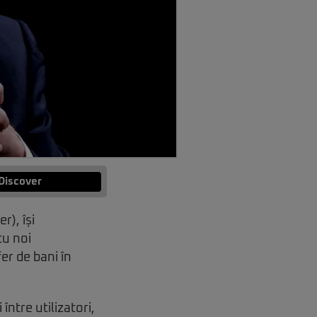
Discover
), își
cu noi
er de bani în
între utilizatori,