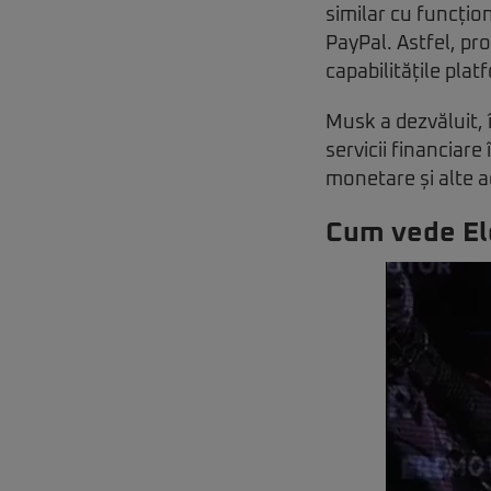
similar cu funcțio
PayPal. Astfel, pr
capabilitățile pla
Musk a dezvăluit, 
servicii financiar
monetare și alte ac
Cum vede Elo