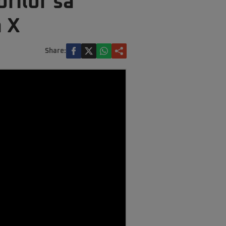
rilor să
a X
Share: