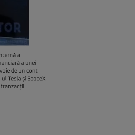
internă a
nanciară a unei
evoie de un cont
O-ul Tesla și SpaceX
 tranzacții.