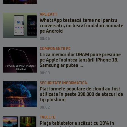
APLICATII
WhatsApp testează teme noi pentru
conversații, inclusiv fundaluri animate
pe Android
00:04
COMPONENTE PC
Criza memoriilor DRAM pune presiune
pe Apple înaintea lansării iPhone 18.
Samsung ar putea ...
00:03
SECURITATE INFORMATICĂ
Platformele populare de cloud au fost
utilizate în peste 390.000 de atacuri de
tip phishing
00:02
TABLETE
Piața tabletelor a scăzut cu 10% în