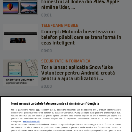
trimestrul al doilea din 2026. Apple
rămâne lider, ...
00:01
TELEFOANE MOBILE
Concept: Motorola brevetează un
telefon pliabil care se transformă în
ceas inteligent
00:00
SECURITATE INFORMATICĂ
Tor a lansat aplicația Snowflake
Volunteer pentru Android, creată
pentru a ajuta utilizatorii ...
20:00
Nouă ne pasă ca datele tale personale să rămână confidențiale
Noi și partenerii noștri
1017
stocăm și/sau accesăm informații pe dispozitivul dvs., precum identificatorii
cookie unici pentru prelucrarea datelor cu caracter personal. Puteți accepta sau gestiona preferințele dvs.
făcând clic mai jos, respectiv vă puteți opune utilizării unui interes legitim în orice moment pe pagina cu
politica de confidențialitate. Aceste alegeri vor fi raportate partenerilor noștri și nu vă vor afecta
navigarea.
Mai multe detalii
Noi si partenerii nostri (retelele de socializare si agentiile de publicitate partenere, precum si furnizorii nostri
de servicii de date analitice) prelucram date pentru a permite website-ului sa functioneze, pentru a
personaliza continutul si anunturile publicitare afisate in functie de interesele si/sau profilul dvs., pentru a va