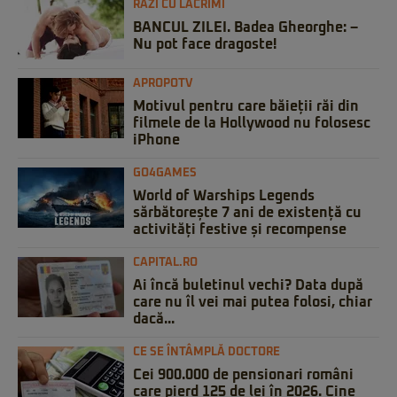
RAZI CU LACRIMI
BANCUL ZILEI. Badea Gheorghe: –
Nu pot face dragoste!
APROPOTV
Motivul pentru care băieții răi din
filmele de la Hollywood nu folosesc
iPhone
GO4GAMES
World of Warships Legends
sărbătorește 7 ani de existență cu
activități festive și recompense
CAPITAL.RO
Ai încă buletinul vechi? Data după
care nu îl vei mai putea folosi, chiar
dacă...
CE SE ÎNTÂMPLĂ DOCTORE
Cei 900.000 de pensionari români
care pierd 125 de lei în 2026. Cine