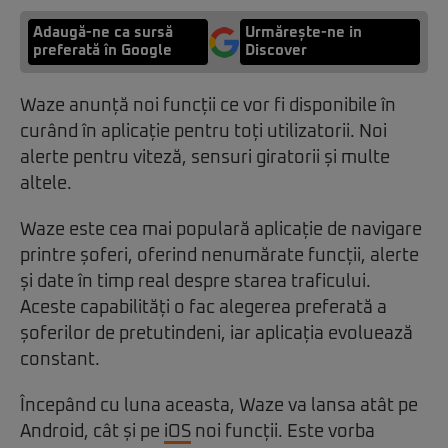
Adaugă-ne ca sursă
Urmărește-ne in
preferată în Google
Discover
Waze anunță noi funcții ce vor fi disponibile în
curând în aplicație pentru toți utilizatorii. Noi
alerte pentru viteză, sensuri giratorii și multe
altele.
Waze este cea mai populară aplicație de navigare
printre șoferi, oferind nenumărate funcții, alerte
și date în timp real despre starea traficului.
Aceste capabilități o fac alegerea preferată a
șoferilor de pretutindeni, iar aplicația evoluează
constant.
Începând cu luna aceasta, Waze va lansa atât pe
Android, cât și pe
iOS
noi funcții. Este vorba