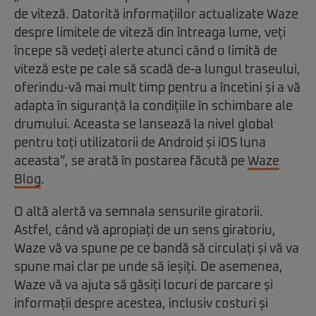
de viteză. Datorită informațiilor actualizate Waze
despre limitele de viteză din întreaga lume, veți
începe să vedeți alerte atunci când o limită de
viteză este pe cale să scadă de-a lungul traseului,
oferindu-vă mai mult timp pentru a încetini și a vă
adapta în siguranță la condițiile în schimbare ale
drumului. Aceasta se lansează la nivel global
pentru toți utilizatorii de Android și iOS luna
aceasta”, se arată în postarea făcută pe
Waze
Blog
.
O altă alertă va semnala sensurile giratorii.
Astfel, când vă apropiați de un sens giratoriu,
Waze vă va spune pe ce bandă să circulați și vă va
spune mai clar pe unde să ieșiți. De asemenea,
Waze vă va ajuta să găsiți locuri de parcare și
informații despre acestea, inclusiv costuri și