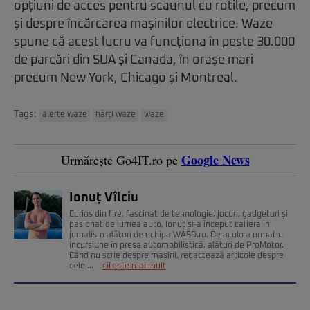
opțiuni de acces pentru scaunul cu rotile, precum
și despre încărcarea mașinilor electrice. Waze
spune că acest lucru va funcționa în peste 30.000
de parcări din SUA și Canada, în orașe mari
precum New York, Chicago și Montreal.
Tags:
alerte waze
hărți waze
waze
Google News
Urmărește Go4IT.ro pe
Ionuț Vîlciu
Curios din fire, fascinat de tehnologie, jocuri, gadgeturi și
pasionat de lumea auto, Ionuț și-a început cariera în
jurnalism alături de echipa WASD.ro. De acolo a urmat o
incursiune în presa automobilistică, alături de ProMotor.
Când nu scrie despre mașini, redactează articole despre
cele ...
citește mai mult