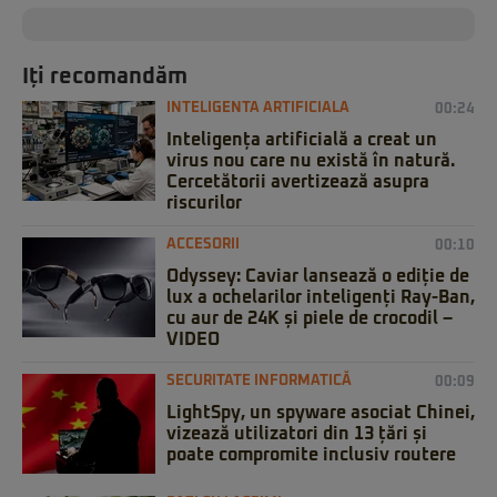
Iți recomandăm
INTELIGENTA ARTIFICIALA
00:24
Inteligența artificială a creat un
virus nou care nu există în natură.
Cercetătorii avertizează asupra
riscurilor
ACCESORII
00:10
Odyssey: Caviar lansează o ediție de
lux a ochelarilor inteligenți Ray-Ban,
cu aur de 24K și piele de crocodil –
VIDEO
SECURITATE INFORMATICĂ
00:09
LightSpy, un spyware asociat Chinei,
vizează utilizatori din 13 țări și
poate compromite inclusiv routere