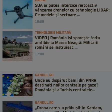
DRONE
SUA ar putea interzice rertoactiv
vânzarea dronelor cu tehnologie LiDAR:
Ce modele și sectoare ...
18:20
TEHNOLOGIE MILITARĂ
VIDEO | România își sporește forța
amfibie la Marea Neagră: Militarii
români se instruiesc ...
17:00
GANDUL.RO
Unde au dispărut banii din PNRR
destinați noilor centrale pe gaze?
România și-a închis centralele...
GANDUL.RO
„Drona care s-a prăbușit în Kardam,