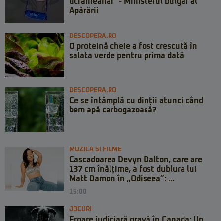
ucraineană!” - Ministerul bulgar al
Apărării
DESCOPERA.RO
O proteină cheie a fost crescută în
salata verde pentru prima dată
DESCOPERA.RO
Ce se întâmplă cu dinții atunci când
bem apă carbogazoasă?
MUZICA SI FILME
Cascadoarea Devyn Dalton, care are
137 cm înălțime, a fost dublura lui
Matt Damon în „Odiseea”: ...
15:00
JOCURI
Eroare judiciară gravă în Canada: Un