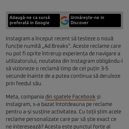
Adaugă-ne ca sursă
Urmărește-ne in
preferată în Google
Discover
Instagram a început recent să testeze o nouă
funcție numită „Ad Breaks”. Aceste reclame care
nu pot fi oprite întrerup experiența de navigare a
utilizatorului, noutatea din Instagram obligându-l
să vizioneze o reclamă timp de cel puțin 3-5
secunde înainte de a putea continua să deruleze
prin feedul său.
Meta, compania
din spatele Facebook
și
Instagram, s-a bazat întotdeauna pe reclame
pentru a-și susține activitatea. Cu toții știm acele
reclame personalizate care par să știe exact ce
ne interesează? Acesta este punctul forte al