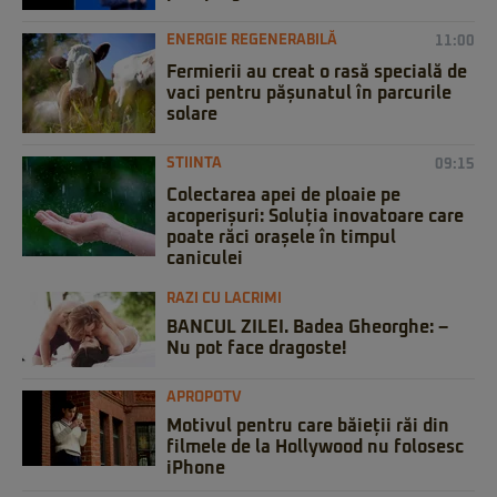
ENERGIE REGENERABILĂ
11:00
Fermierii au creat o rasă specială de
vaci pentru pășunatul în parcurile
solare
STIINTA
09:15
Colectarea apei de ploaie pe
acoperișuri: Soluția inovatoare care
poate răci orașele în timpul
caniculei
RAZI CU LACRIMI
BANCUL ZILEI. Badea Gheorghe: –
Nu pot face dragoste!
APROPOTV
Motivul pentru care băieții răi din
filmele de la Hollywood nu folosesc
iPhone