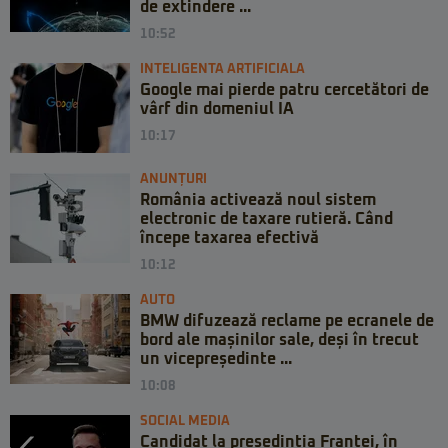
de extindere ...
10:52
INTELIGENTA ARTIFICIALA
Google mai pierde patru cercetători de
vârf din domeniul IA
10:17
ANUNȚURI
România activează noul sistem
electronic de taxare rutieră. Când
începe taxarea efectivă
10:12
AUTO
BMW difuzează reclame pe ecranele de
bord ale mașinilor sale, deși în trecut
un vicepreședinte ...
10:08
SOCIAL MEDIA
Candidat la președinția Franței, în