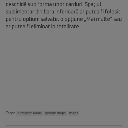
deschidă sub forma unor carduri. Spațiul
suplimentar din bara inferioară ar putea fi folosit
pentru opțiuni salvate, o opțiune „Mai multe” sau
ar putea fi eliminat în totalitate.
Tags:
elizabeth laraki
google maps
maps