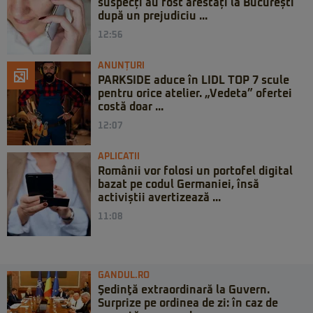
suspecți au fost arestați la București
după un prejudiciu ...
12:56
ANUNȚURI
PARKSIDE aduce în LIDL TOP 7 scule
pentru orice atelier. „Vedeta” ofertei
costă doar ...
12:07
APLICATII
Românii vor folosi un portofel digital
bazat pe codul Germaniei, însă
activiștii avertizează ...
11:08
GANDUL.RO
Şedinţă extraordinară la Guvern.
Surprize pe ordinea de zi: în caz de