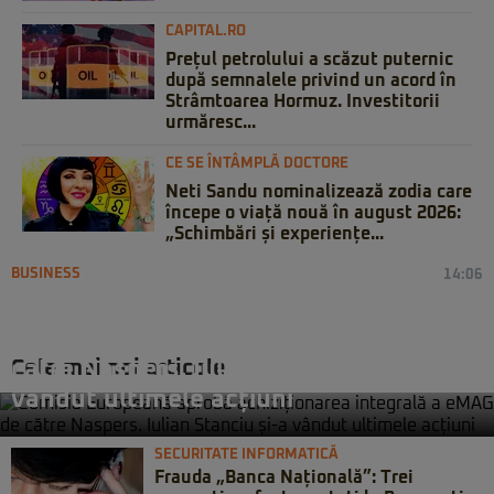
CAPITAL.RO
Prețul petrolului a scăzut puternic
după semnalele privind un acord în
Strâmtoarea Hormuz. Investitorii
urmăresc...
CE SE ÎNTÂMPLĂ DOCTORE
Neti Sandu nominalizează zodia care
începe o viață nouă în august 2026:
„Schimbări și experiențe...
BUSINESS
14:06
Comisia Europeană aprobă
achiziționarea integrală a eMAG de
Cele mai noi articole
către Naspers. Iulian Stanciu și-a
vândut ultimele acțiuni
SECURITATE INFORMATICĂ
Frauda „Banca Națională”: Trei