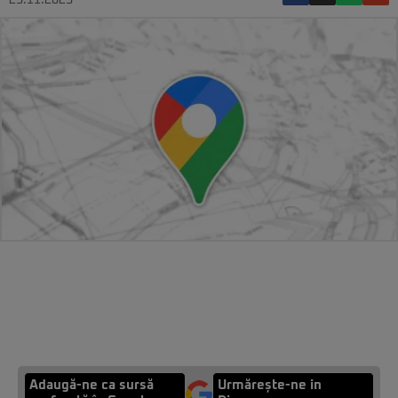
23.11.2023
Adaugă-ne ca sursă
Urmărește-ne in