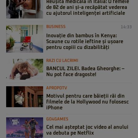
Reușită medicală în Italia: O femeie
de 82 de ani și-a recăpătat vederea
cu ajutorul inteligenței artificiale
BUSINESS
14:33
Inovație din bambus în Kenya:
Scaune cu rotile ieftine și ușoare
pentru copiii cu dizabilități
RAZI CU LACRIMI
BANCUL ZILEI. Badea Gheorghe: –
Nu pot face dragoste!
APROPOTV
Motivul pentru care băieții răi din
filmele de la Hollywood nu folosesc
iPhone
GO4GAMES
Cel mai așteptat joc video al anului
va debuta pe Netflix