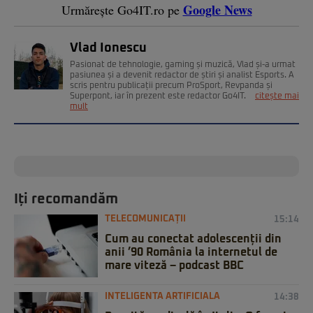
Google News
Urmărește Go4IT.ro pe
Vlad Ionescu
Pasionat de tehnologie, gaming și muzică, Vlad și-a urmat
pasiunea și a devenit redactor de știri și analist Esports. A
scris pentru publicații precum ProSport, Revpanda și
Superpont, iar în prezent este redactor Go4IT.
citește mai
mult
Iți recomandăm
TELECOMUNICAȚII
15:14
Cum au conectat adolescenții din
anii ’90 România la internetul de
mare viteză – podcast BBC
INTELIGENTA ARTIFICIALA
14:38