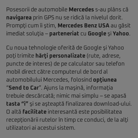
Posesorii de automobile
Mercedes
s-au plâns că
navigarea
prin GPS nu se ridică la nivelul dorit.
Prompţi cum îi ştim,
Mercedes Benz USA
au găsit
imediat soluţia –
parteneriat
cu
Google
şi
Yahoo
.
Cu noua tehnologie oferită de Google şi Yahoo
poţi trimite
hărţi personalizate
(rute, adrese,
puncte de interes) de pe calculator sau telefon
mobil direct către computerul de bord al
automobilului Mercedes, folosind
opţiunea
“
Send to Car
”. Ajuns la maşină, informaţia
trebuie descărcată; nimic mai simplu – se apasă
tasta “i”
şi se aşteaptă finalizarea download-ului.
O altă
facilitate
interesantă este posibilitatea
recepţionării rutelor în timp ce conduci, de la alţi
utilizatori ai acestui sistem.