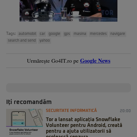
Tags:
automobil
car
google
gps
masina
mercedes
navigare
search and send
yahoo
Google News
Urmărește Go4IT.ro pe
Iți recomandăm
SECURITATE INFORMATICĂ
20:00
Tor a lansat aplicația Snowflake
Volunteer pentru Android, creată
pentru a ajuta utilizatorii să
ocolească cenzura