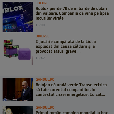
JOCURI
Roblox pierde 70 de miliarde de dolari
din valoare. Compania dă vina pe lipsa
jocurilor virale
16:08
DIVERSE
O jucărie cumpărată de la Lidl a
explodat din cauza căldurii și a
provocat arsuri grave ...
15:47
GANDUL.RO
Bolojan dă undă verde Transelectrica
să taie curentul companiilor, în
contextul crizei energetice. Cu cât...
GANDUL.RO
Primul român campion mondial la box