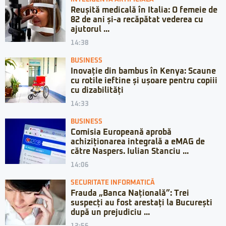
Reușită medicală în Italia: O femeie de
82 de ani și-a recăpătat vederea cu
ajutorul ...
14:38
BUSINESS
Inovație din bambus în Kenya: Scaune
cu rotile ieftine și ușoare pentru copiii
cu dizabilități
14:33
BUSINESS
Comisia Europeană aprobă
achiziționarea integrală a eMAG de
către Naspers. Iulian Stanciu ...
14:06
SECURITATE INFORMATICĂ
Frauda „Banca Națională”: Trei
suspecți au fost arestați la București
după un prejudiciu ...