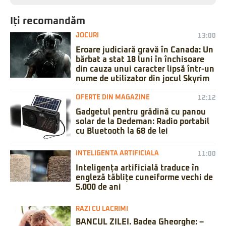
Iți recomandăm
JOCURI
13:00
Eroare judiciară gravă în Canada: Un
bărbat a stat 18 luni în închisoare
din cauza unui caracter lipsă într-un
nume de utilizator din jocul Skyrim
OFERTE DIN MAGAZINE
12:12
Gadgetul pentru grădină cu panou
solar de la Dedeman: Radio portabil
cu Bluetooth la 68 de lei
INTELIGENTA ARTIFICIALA
11:00
Inteligența artificială traduce în
engleză tăblițe cuneiforme vechi de
5.000 de ani
RAZI CU LACRIMI
BANCUL ZILEI. Badea Gheorghe: –