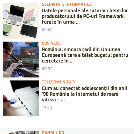
SECURITATE INFORMATICĂ
Datele personale ale tuturor clienților
producătorului de PC-uri Framework,
furate în urma ...
09:09
BUSINESS
România, singura țară din Uniunea
Europeană care a tăiat bugetul pentru
cercetare în ...
08:59
TELECOMUNICAȚII
Cum au conectat adolescenții din anii
’90 România la internetul de mare
viteză – ...
15:14
GANDUL.RO