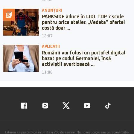
12:56
ANUNȚURI
PARKSIDE aduce în LIDL TOP 7 scule
pentru orice atelier. „Vedeta” ofertei
costă doar ...
12:07
APLICATII
Românii vor folosi un portofel digital
bazat pe codul Germaniei, însă
activiștii avertizează ...
11:08
Citarea se poate face în limita a 250 de semne. Nici o instituţie sau persoană (site-