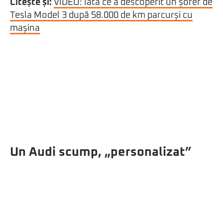
Citește și:
VIDEO: Iată ce a descoperit un șofer de
Tesla Model 3 după 58.000 de km parcurși cu
mașina
Un Audi scump, „personalizat”