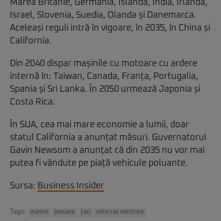
Marea Britanie, Germania, Islanda, India, Irlanda,
Israel, Slovenia, Suedia, Olanda și Danemarca.
Aceleași reguli intră în vigoare, în 2035, în China și
California.
Din 2040 dispar mașinile cu motoare cu ardere
internă în: Taiwan, Canada, Franța, Portugalia,
Spania și Sri Lanka. În 2050 urmează Japonia și
Costa Rica.
În SUA, cea mai mare economie a lumii, doar
statul California a anunțat măsuri. Guvernatorul
Gavin Newsom a anunțat că din 2035 nu vor mai
putea fi vândute pe piață vehicule poluante.
Sursa:
Business Insider
Tags:
masini
poluare
tari
vehicule electrice