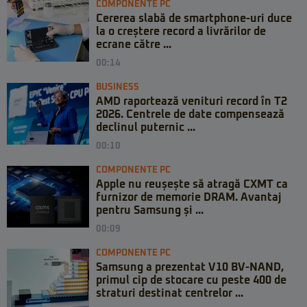
COMPONENTE PC
Cererea slabă de smartphone-uri duce
la o creștere record a livrărilor de
ecrane către ...
00:14
BUSINESS
AMD raportează venituri record în T2
2026. Centrele de date compensează
declinul puternic ...
00:10
COMPONENTE PC
Apple nu reușește să atragă CXMT ca
furnizor de memorie DRAM. Avantaj
pentru Samsung și ...
00:09
COMPONENTE PC
Samsung a prezentat V10 BV-NAND,
primul cip de stocare cu peste 400 de
straturi destinat centrelor ...