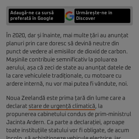
Adaugă-ne ca sursă
Urmărește-ne in
preferată în Google
Discover
În 2020, dar și înainte, mai multe țări au anunțat
planuri prin care doresc să devină neutre din
punct de vedere al emisiilor de dioxid de carbon.
Mașinile contribuie semnificativ la poluarea
aerului, așa că zeci de state au anunțat datele de
la care vehiculele tradiționale, cu motoare cu
ardere internă, nu vor mai putea fi vândute, noi.
Noua Zeelandă este prima țară din lume care a
declarat
stare de urgență climatică
, la
propunerea cabinetului condus de prim-ministrul
Jacinta Ardern. Ca parte a declarației, aproape
toate instituțiile statului vor fi obligate, de acum
încolo, să achiziționeze vehicule electrice, iar