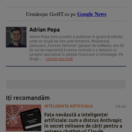
Google News
Urmărește Go4IT.ro pe
Adrian Popa
Adrian Popa este jurnalist și publisher în grupul ArcMedia,
unde se ocupă de site-urile tematice. Realizează
podcastul „Frontier Defense”, găzduit de G4Media. Are 20
de ani de experiență în presa centrală și a debutat ca
jurnalist specializat în piețele financiare și tehnologie. Pe
lângă ...
citește mai mult
Iți recomandăm
INTELIGENTA ARTIFICIALA
10:44
Fața nevăzută a inteligenței
artificiale: cum a distrus Anthropic
în secret milioane de cărți pentru a
antrena chatbot-ul Claude