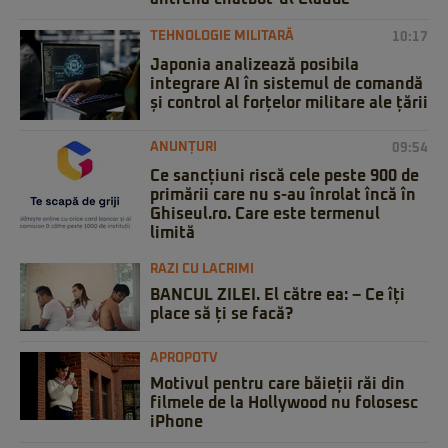
TEHNOLOGIE MILITARĂ
10:17
Japonia analizează posibila
integrare AI în sistemul de comandă
și control al forțelor militare ale țării
ANUNȚURI
09:54
Ce sancțiuni riscă cele peste 900 de
primării care nu s-au înrolat încă în
Ghiseul.ro. Care este termenul
limită
RAZI CU LACRIMI
BANCUL ZILEI. El către ea: – Ce îți
place să ți se facă?
APROPOTV
Motivul pentru care băieții răi din
filmele de la Hollywood nu folosesc
iPhone