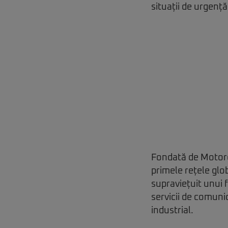
situații de urgență
Fondată de Motorol
primele rețele glo
supraviețuit unui f
servicii de comunic
industrial.