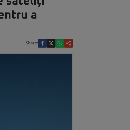
 sateliți
entru a
Share: