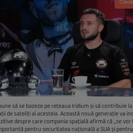
Citește
pune să se bazeze pe rețeaua Iridium și să contribuie l
i de sateliți ai acesteia. Această nouă generație va inc
ozitive despre care compania spațială afirmă că „se vor
portantă pentru securitatea națională a SUA și pentru i