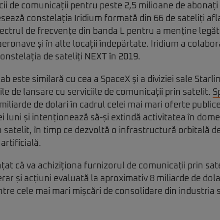
icii de comunicații pentru peste 2,5 milioane de abonați
cesează constelația Iridium formată din 66 de sateliți afl
pectrul de frecvențe din banda L pentru a menține legă
aeronave și în alte locații îndepărtate. Iridium a colabo
onstelația de sateliți NEXT în 2019.
b este similară cu cea a SpaceX și a diviziei sale Starlin
e de lansare cu serviciile de comunicații prin satelit.
S
iliarde de dolari în cadrul celei mai mari oferte publice
i luni și intenționează să-și extindă activitatea în dome
 satelit, în timp ce dezvoltă o infrastructură orbitală d
artificială.
at că va achiziționa furnizorul de comunicații prin sate
ar și acțiuni evaluată la aproximativ 8 miliarde de dola
re cele mai mari mișcări de consolidare din industria 