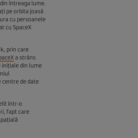
 din întreaga lume.
ați pe orbita joasă
tura cu persoanele
rat cu SpaceX
k, prin care
paceX
a strâns
 inițiale din lume
niul
e centre de date
lit într-o
ri, fapt care
spațială