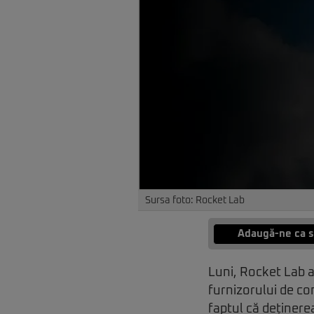
Sursa foto: Rocket Lab
Adaugă-ne ca s
Luni, Rocket Lab a
furnizorului de co
faptul că deținerea