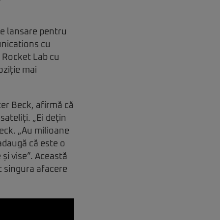
e lansare pentru
unications cu
e Rocket Lab cu
oziție mai
eter Beck, afirmă că
ateliți. „Ei dețin
eck. „Au milioane
 adaugă că este o
și vise”. Această
t singura afacere