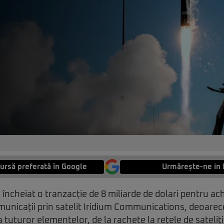
ursă preferată în Google
Urmărește-ne in 
 încheiat o tranzacție de 8 miliarde de dolari pentru ac
municații prin satelit Iridium Communications, deoare
 tuturor elementelor, de la rachete la rețele de sateliți,