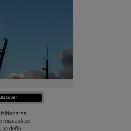
Discover
hiziționarea
ce mizează pe
 va defini