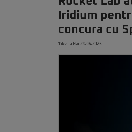
Rocket Lab ac
Iridium pentr
concura cu 
Tiberiu Nan
29.06.2026