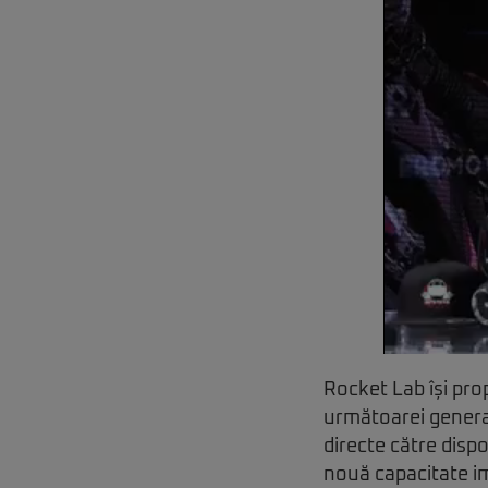
Rocket Lab își pro
următoarei generați
directe către disp
nouă capacitate im