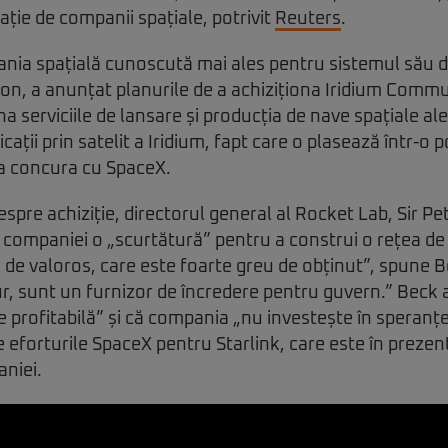
ie de companii spațiale, potrivit
Reuters
.
nia spațială cunoscută mai ales pentru sistemul său d
ctron, a anunțat planurile de a achiziționa Iridium Comm
a serviciile de lansare și producția de nave spațiale al
ții prin satelit a Iridium, fapt care o plasează într-o p
 a concura cu SpaceX.
espre achiziție, directorul general al Rocket Lab, Sir P
 companiei o „scurtătură” pentru a construi o rețea de s
de valoros, care este foarte greu de obținut”, spune B
igur, sunt un furnizor de încredere pentru guvern.” Beck
 profitabilă” și că compania „nu investește în speranțe 
 eforturile SpaceX pentru Starlink, care este în prezen
aniei.