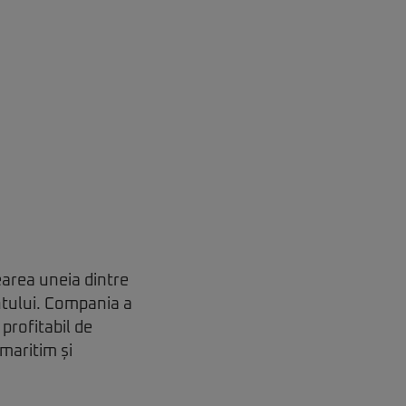
earea uneia dintre
ântului. Compania a
profitabil de
 maritim și