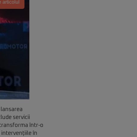
 articolul
a lansarea
lude servicii
 transforma într-o
ntervențiile în