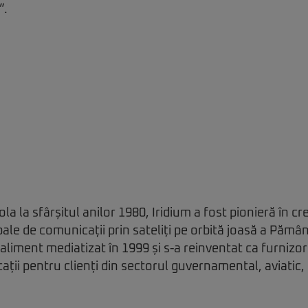
”.
a la sfârșitul anilor 1980, Iridium a fost pionieră în cr
bale de comunicații prin sateliți pe orbită joasă a Păm
aliment mediatizat în 1999 și s-a reinventat ca furnizor 
ații pentru clienți din sectorul guvernamental, aviatic,