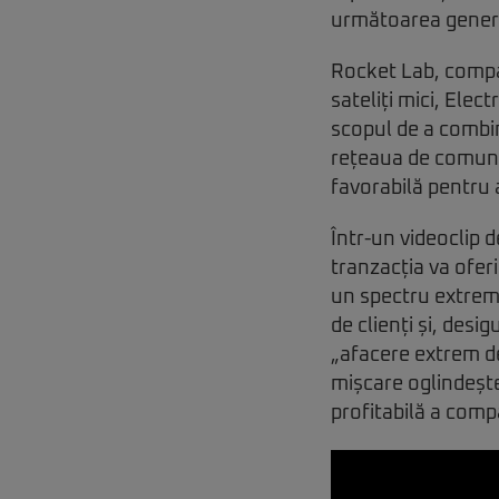
următoarea generaț
Rocket Lab, compa
sateliți mici, Ele
scopul de a combin
rețeaua de comunica
favorabilă pentru
Într-un videoclip d
tranzacția va oferi
un spectru extrem 
de clienți și, des
„afacere extrem de
mișcare oglindește
profitabilă a comp