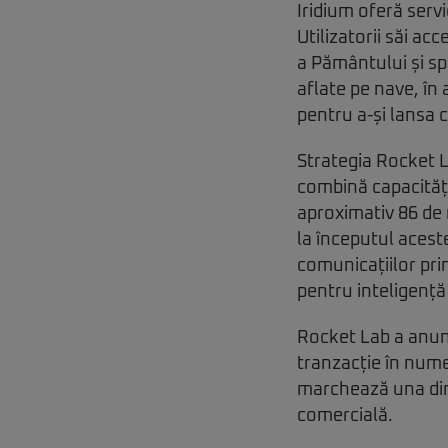
Iridium oferă serv
Utilizatorii săi ac
a Pământului și s
aflate pe nave, în 
pentru a-și lansa c
Strategia Rocket La
combină capacitățil
aproximativ 86 de m
la începutul aceste
comunicațiilor prin
pentru inteligență 
Rocket Lab a anunț
tranzacție în numer
marchează una dint
comercială.