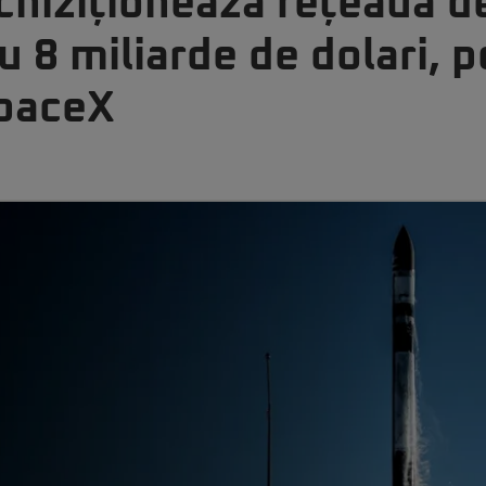
hiziționează rețeaua de
u 8 miliarde de dolari, p
SpaceX