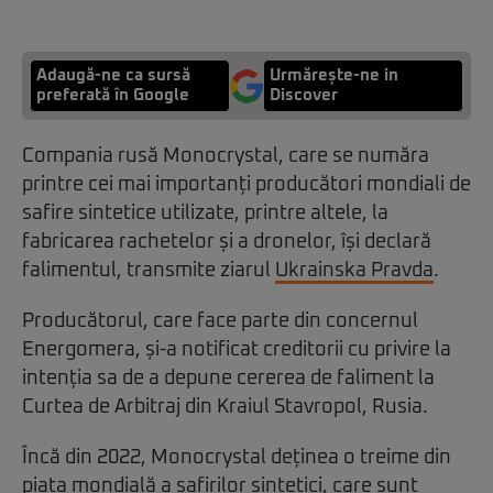
Adaugă-ne ca sursă
Urmărește-ne in
preferată în Google
Discover
Compania rusă Monocrystal, care se număra
printre cei mai importanți producători mondiali de
safire sintetice utilizate, printre altele, la
fabricarea rachetelor și a dronelor, își declară
falimentul, transmite ziarul
Ukrainska Pravda
.
Producătorul, care face parte din concernul
Energomera, și-a notificat creditorii cu privire la
intenția sa de a depune cererea de faliment la
Curtea de Arbitraj din Kraiul Stavropol, Rusia.
Încă din 2022, Monocrystal deținea o treime din
piața mondială a safirilor sintetici, care sunt