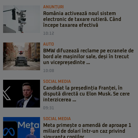
ANUNȚURI
România activează noul sistem
electronic de taxare rutieră. Când
începe taxarea efectivă
10:12
AUTO
BMW difuzează reclame pe ecranele de
bord ale mașinilor sale, deși în trecut
un vicepreședinte ...
10:08
SOCIAL MEDIA
Candidat la președinția Franței, în
dispută directă cu Elon Musk. Se cere
interzicerea ...
09:31
SOCIAL MEDIA
Meta primește o amendă de aproape 1
miliard de dolari într-un caz privind
siguranța copiilor