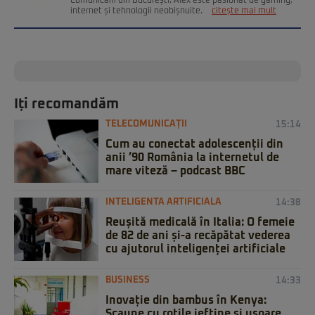
Comunicării din București. Alex este pasionat de gaming,
internet și tehnologii neobișnuite.
citește mai mult
Iți recomandăm
TELECOMUNICAȚII
15:14
Cum au conectat adolescenții din
anii ’90 România la internetul de
mare viteză – podcast BBC
INTELIGENTA ARTIFICIALA
14:38
Reușită medicală în Italia: O femeie
de 82 de ani și-a recăpătat vederea
cu ajutorul inteligenței artificiale
BUSINESS
14:33
Inovație din bambus în Kenya:
Scaune cu rotile ieftine și ușoare