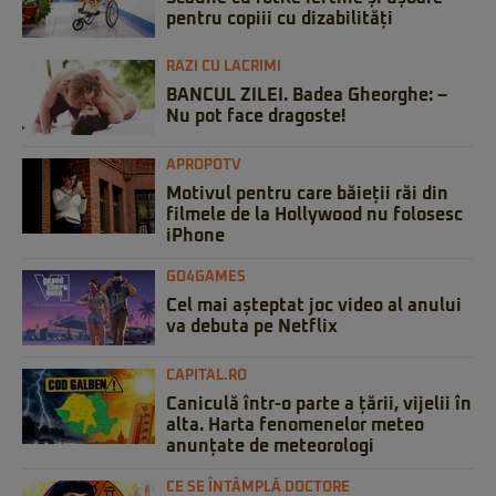
pentru copiii cu dizabilități
RAZI CU LACRIMI
BANCUL ZILEI. Badea Gheorghe: –
Nu pot face dragoste!
APROPOTV
Motivul pentru care băieții răi din
filmele de la Hollywood nu folosesc
iPhone
GO4GAMES
Cel mai așteptat joc video al anului
va debuta pe Netflix
CAPITAL.RO
Caniculă într-o parte a țării, vijelii în
alta. Harta fenomenelor meteo
anunțate de meteorologi
CE SE ÎNTÂMPLĂ DOCTORE