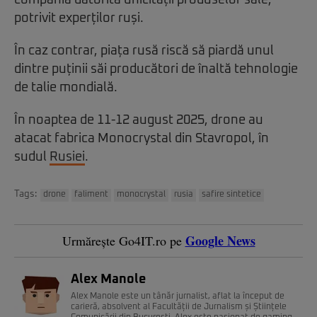
compania datorită unicității produselor sale,
potrivit experților ruși.
În caz contrar, piața rusă riscă să piardă unul
dintre puținii săi producători de înaltă tehnologie
de talie mondială.
În noaptea de 11-12 august 2025, drone au
atacat fabrica Monocrystal din Stavropol, în
sudul
Rusiei
.
Tags:
drone
faliment
monocrystal
rusia
safire sintetice
Google News
Urmărește Go4IT.ro pe
Alex Manole
Alex Manole este un tânăr jurnalist, aflat la început de
carieră, absolvent al Facultății de Jurnalism și Științele