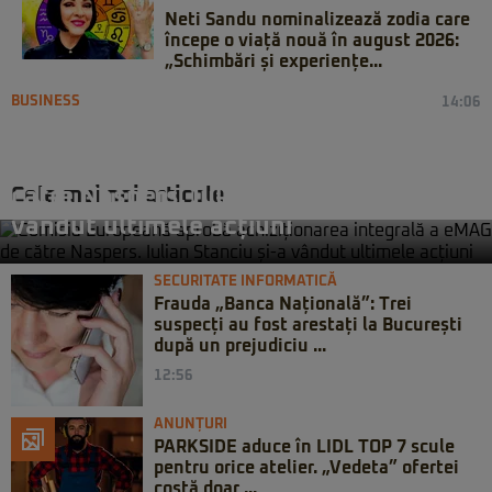
Neti Sandu nominalizează zodia care
începe o viață nouă în august 2026:
„Schimbări și experiențe...
BUSINESS
14:06
Comisia Europeană aprobă
achiziționarea integrală a eMAG de
Cele mai noi articole
către Naspers. Iulian Stanciu și-a
vândut ultimele acțiuni
SECURITATE INFORMATICĂ
Frauda „Banca Națională”: Trei
suspecți au fost arestați la București
după un prejudiciu ...
12:56
ANUNȚURI
PARKSIDE aduce în LIDL TOP 7 scule
pentru orice atelier. „Vedeta” ofertei
costă doar ...