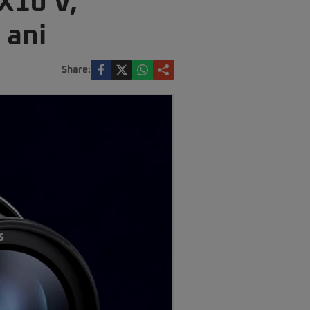
X10 V,
 ani
Share: