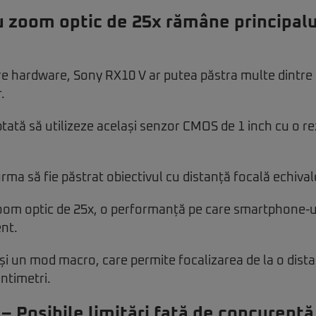
u zoom optic de 25x rămâne principalu
e hardware, Sony RX10 V ar putea păstra multe dintre c
.
ată să utilizeze același senzor CMOS de 1 inch cu o re
ma să fie păstrat obiectivul cu distanță focală echiv
oom optic de 25x, o performanță pe care smartphone-ur
ent.
 și un mod macro, care permite focalizarea de la o dis
entimetri.
– Posibile limitări față de concurență