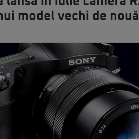
 lansa în iulie camera R
nui model vechi de nouă