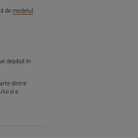
ță de
modelul
at depășit în
arte dintre
lui și a