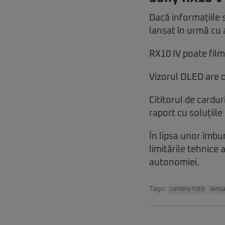
Dacă informațiile
lansat în urmă cu
RX10 IV poate fil
Vizorul OLED are o
Cititorul de cardu
raport cu soluțiile
În lipsa unor îmbu
limitările tehnice 
autonomiei.
Tags:
camera foto
lans