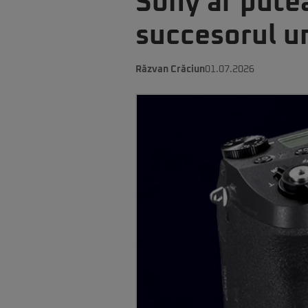
Sony ar putea
succesorul u
Răzvan Crăciun
01.07.2026