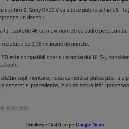
 se confirmă, Sony RX10 V va aduce puține schimbări fa
 aproape un deceniu.
ma la rezoluție 4K cu maximum 30 de cadre pe secundă.
 rezoluție de 2,36 milioane de puncte.
ri SD este compatibil doar cu standardul UHS-I, consider
 actuale.
nătățiri suplimentare, noua cameră ar putea păstra o p
ale generației precedente, în ciuda actualizării procesoru
are
rx10 v
sony
Google News
Urmărește Go4IT.ro pe