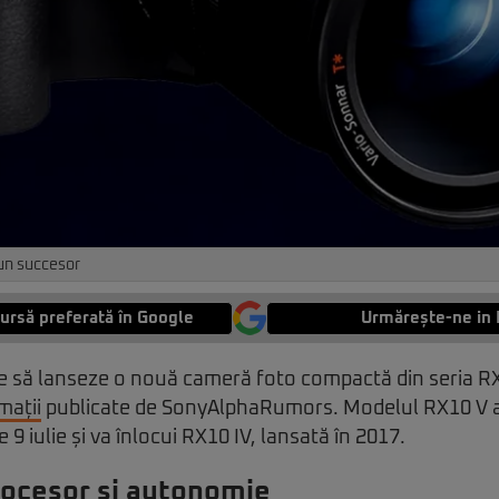
un succesor
ursă preferată în Google
Urmărește-ne in 
e să lanseze o nouă cameră foto compactă din seria R
mații
publicate de SonyAlphaRumors. Modelul RX10 V a
e 9 iulie și va înlocui RX10 IV, lansată în 2017.
rocesor și autonomie