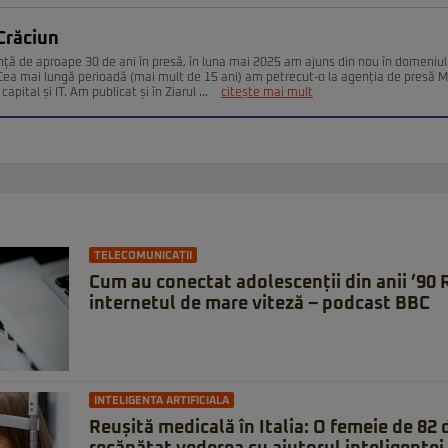
Crăciun
nță de aproape 30 de ani în presă, în luna mai 2025 am ajuns din nou în domeniul
. Cea mai lungă perioadă (mai mult de 15 ani) am petrecut-o la agenția de presă 
capital și IT. Am publicat și în Ziarul ...
citește mai mult
TELECOMUNICAȚII
Cum au conectat adolescenții din anii ’90
internetul de mare viteză – podcast BBC
INTELIGENTA ARTIFICIALA
Reușită medicală în Italia: O femeie de 82 d