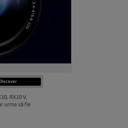
Discover
X10, RX10 V,
r urma să fie