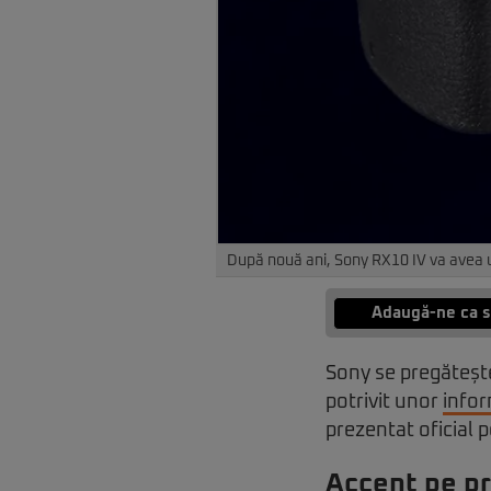
După nouă ani, Sony RX10 IV va avea 
Adaugă-ne ca s
Sony se pregăteșt
potrivit unor
infor
prezentat oficial p
Accent pe p