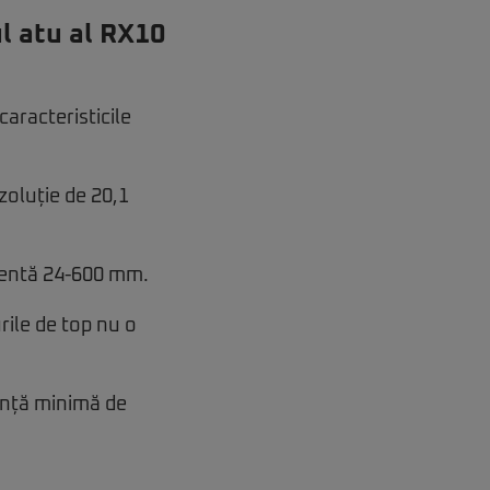
l atu al RX10
aracteristicile
zoluție de 20,1
alentă 24-600 mm.
ile de top nu o
tanță minimă de