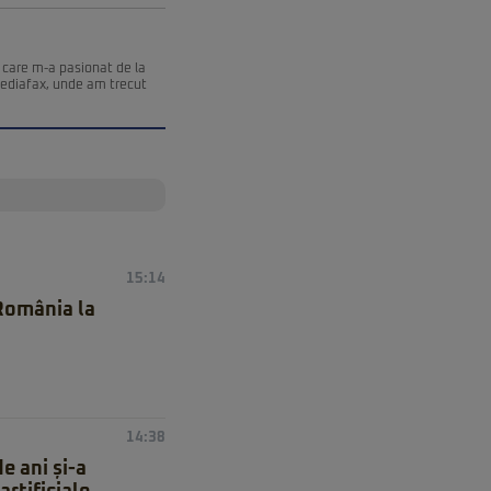
 care m-a pasionat de la
Mediafax, unde am trecut
15:14
 România la
14:38
e ani și-a