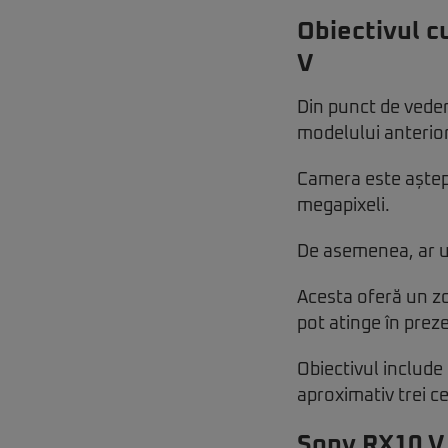
Obiectivul c
V
Din punct de veder
modelului anterior
Camera este aștept
megapixeli.
De asemenea, ar ur
Acesta oferă un z
pot atinge în prez
Obiectivul include
aproximativ trei c
Sony RX10 V 