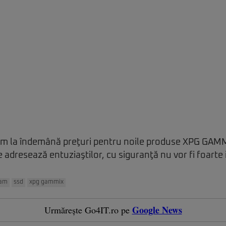
 la îndemână preţuri pentru noile produse XPG GAMMI
 adresează entuziaştilor, cu siguranţă nu vor fi foarte 
ram
ssd
xpg gammix
Google News
Urmărește Go4IT.ro pe