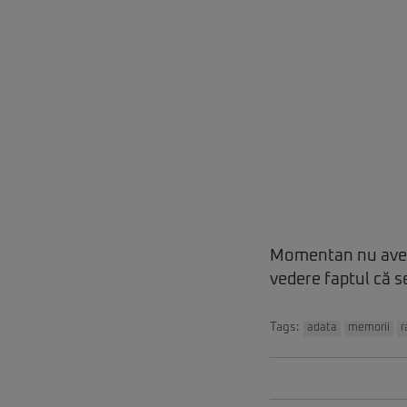
Momentan nu avem
vedere faptul că se
Tags:
adata
memorii