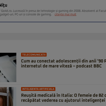
Niţu
 Go4it.ro. Lucrează în presa de tehnologie și gaming din 2008. Absolvent al Facult
gadget-uri, PC-uri și console de gaming.
citește mai mult
TELECOMUNICAȚII
Cum au conectat adolescenții din anii ’90
internetul de mare viteză – podcast BBC
INTELIGENTA ARTIFICIALA
Reușită medicală în Italia: O femeie de 82 d
recăpătat vederea cu ajutorul inteligenței 