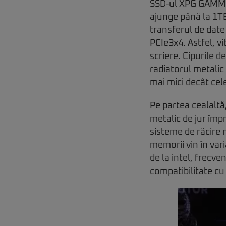
SSD-ul XPG GAMMIX 
ajunge până la 1TB
transferul de date
PCIe3x4. Astfel, vi
scriere. Cipurile 
radiatorul metalic
mai mici decât cel
Pe partea cealalt
metalic de jur împ
sisteme de răcire 
memorii vin în var
de la intel, frec
compatibilitate cu