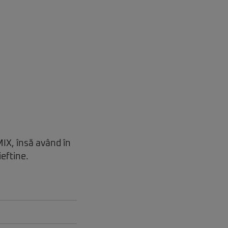
X, însă având în
ieftine.