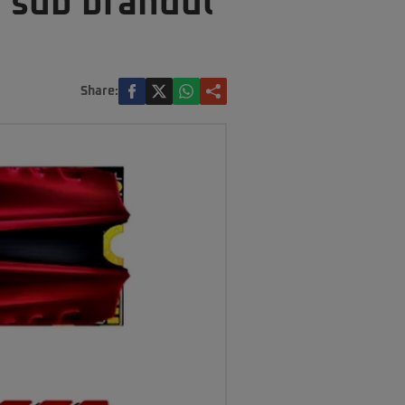
 sub brandul
Share: