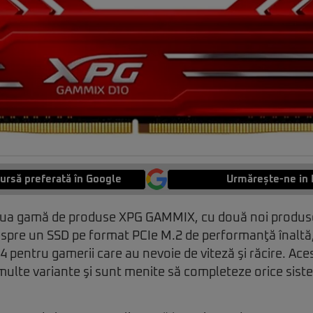
ursă preferată în Google
Urmărește-ne in 
oua gamă de produse XPG GAMMIX, cu două noi produs
spre un SSD pe format PCIe M.2 de performanţă înaltă, 
pentru gamerii care au nevoie de viteză şi răcire. Ace
 multe variante şi sunt menite să completeze orice sis