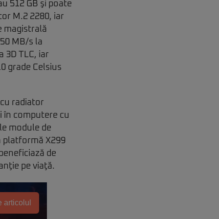
au 512 GB şi poate
or M.2 2280, iar
e magistrală
 850 MB/s la
a 3D TLC, iar
10 grade Celsius
cu radiator
şi în computere cu
ile module de
ua platformă X299
beneficiază de
anţie pe viaţă.
 articolul