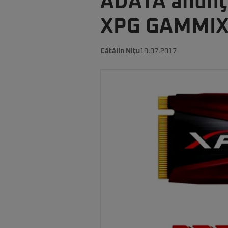
ADATA anunţă
XPG GAMMI
Cătălin Niţu
19.07.2017