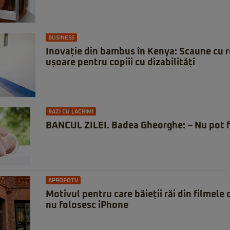
BUSINESS
Inovație din bambus în Kenya: Scaune cu rot
ușoare pentru copiii cu dizabilități
RAZI CU LACRIMI
BANCUL ZILEI. Badea Gheorghe: – Nu pot f
APROPOTV
Motivul pentru care băieții răi din filmele
nu folosesc iPhone