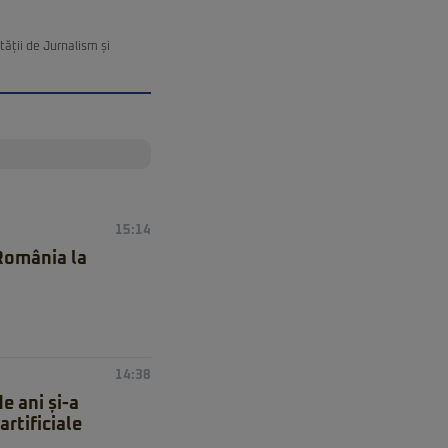
ății de Jurnalism și
15:14
 România la
14:38
e ani și-a
artificiale