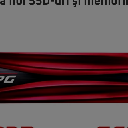
 noi SSD-uri şi memorii
X