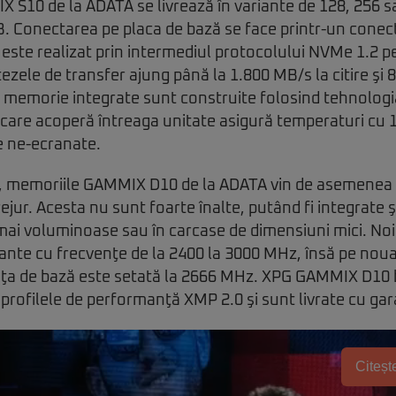
S10 de la ADATA se livrează în variante de 128, 256 s
. Conectarea pe placa de bază se face printr-un conect
 este realizat prin intermediul protocolului NVMe 1.2 p
tezele de transfer ajung până la 1.800 MB/s la citire şi
de memorie integrate sunt construite folosind tehnologi
 care acoperă întreaga unitate asigură temperaturi cu 
e ne-ecranate.
ă, memoriile GAMMIX D10 de la ADATA vin de asemenea 
rejur. Acesta nu sunt foarte înalte, putând fi integrate 
mai voluminoase sau în carcase de dimensiuni mici. No
iante cu frecvenţe de la 2400 la 3000 MHz, însă pe no
venţa de bază este setată la 2666 MHz. XPG GAMMIX D10 
 profilele de performanţă XMP 2.0 şi sunt livrate cu gar
Citește