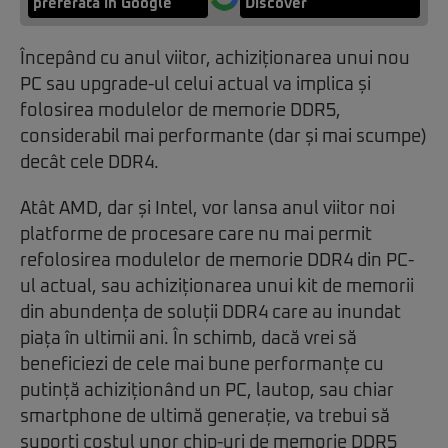
preferată în Google
Discover
Începând cu anul viitor, achiziționarea unui nou
PC sau upgrade-ul celui actual va implica și
folosirea modulelor de memorie DDR5,
considerabil mai performante (dar și mai scumpe)
decât cele DDR4.
Atât AMD, dar și Intel, vor lansa anul viitor noi
platforme de procesare care nu mai permit
refolosirea modulelor de memorie DDR4 din PC-
ul actual, sau achiziționarea unui kit de memorii
din abundența de soluții DDR4 care au inundat
piața în ultimii ani. În schimb, dacă vrei să
beneficiezi de cele mai bune performanțe cu
putință achiziționând un PC, lautop, sau chiar
smartphone de ultimă generație, va trebui să
suporți costul unor chip-uri de memorie DDR5