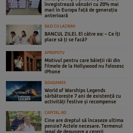
înregistrează vânzări cu 20% mai
mari în Europa față de generația
anterioară
RAZI CU LACRIMI
BANCUL ZILEI. El către ea: – Ce îți
place să ți se facă?
APROPOTV
Motivul pentru care băieții răi din
filmele de la Hollywood nu folosesc
iPhone
GO4GAMES
World of Warships Legends
sărbătorește 7 ani de existență cu
activități festive și recompense
CAPITAL.RO
Cine are dreptul să încaseze ultima
pensie? Actele necesare. Termenul
legal de depunere a cererii