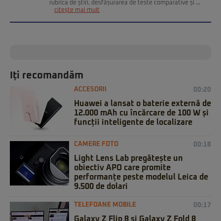
rubrica de știri, desfășurarea de teste comparative și ...
citește mai mult
Iți recomandăm
ACCESORII
00:20
Huawei a lansat o baterie externă de
12.000 mAh cu încărcare de 100 W și
funcții inteligente de localizare
CAMERE FOTO
00:18
Light Lens Lab pregătește un
obiectiv APO care promite
performanțe peste modelul Leica de
9.500 de dolari
TELEFOANE MOBILE
00:17
Galaxy Z Flip 8 și Galaxy Z Fold 8