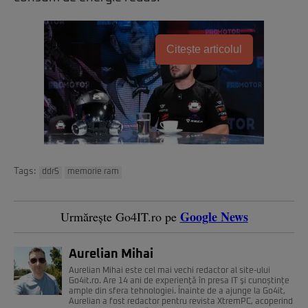
Citește articolul
Tags:
ddr5
memorie ram
Google News
Urmărește Go4IT.ro pe
Aurelian Mihai
Aurelian Mihai este cel mai vechi redactor al site-ului
Go4it.ro. Are 14 ani de experienţă în presa IT şi cunoștințe
ample din sfera tehnologiei. Înainte de a ajunge la Go4it,
Aurelian a fost redactor pentru revista XtremPC, acoperind