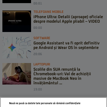
00:01
TELEFOANE MOBILE
iPhone Ultra: Detalii (aproape) oficiale
despre modelul Apple pliabil – VIDEO
00:00
SOFTWARE
Google Assistant va fi oprit definitiv
pe Android și Wear OS în septembrie
20:06
LAPTOPURI
Școlile din SUA renunță la
Chromebook-uri: Val de achiziții
masive de MacBook Neo în
învățământul ...
19:00
Nouă ne pasă ca datele tale personale să rămână confidențiale