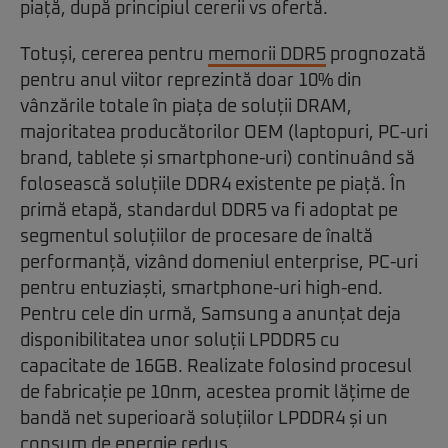
piață, după principiul cererii vs ofertă.
Totuși, cererea pentru
memorii DDR5
prognozată
pentru anul viitor reprezintă doar 10% din
vânzările totale în piața de soluții DRAM,
majoritatea producătorilor OEM (laptopuri, PC-uri
brand, tablete și smartphone-uri) continuând să
folosească soluțiile DDR4 existente pe piață. În
primă etapă, standardul DDR5 va fi adoptat pe
segmentul soluțiilor de procesare de înaltă
performanță, vizând domeniul enterprise, PC-uri
pentru entuziaști, smartphone-uri high-end.
Pentru cele din urmă, Samsung a anunțat deja
disponibilitatea unor soluții LPDDR5 cu
capacitate de 16GB. Realizate folosind procesul
de fabricație pe 10nm, acestea promit lățime de
bandă net superioară soluțiilor LPDDR4 și un
consum de energie redus.