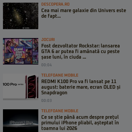
DESCOPERA.RO
Cea mai mare galaxie din Univers este
de fapt...
JOCURI
Fost dezvoltator Rockstar: lansarea
GTA 6 ar putea fi amânată cu peste
șase luni, în ciuda ...
00:04
TELEFOANE MOBILE
REDMI K100 Pro va fi lansat pe 11
august: baterie mare, ecran OLED și
Snapdragon
00:03
TELEFOANE MOBILE
Ce se știe până acum despre prețul
primului iPhone pliabil, așteptat în
toamna lui 2026