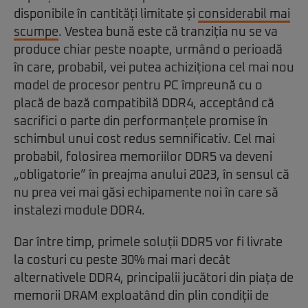
disponibile în cantități limitate și
considerabil mai
scumpe
. Vestea bună este că tranziția nu se va
produce chiar peste noapte, urmând o perioadă
în care, probabil, vei putea achiziționa cel mai nou
model de procesor pentru PC împreună cu o
placă de bază compatibilă DDR4, acceptând că
sacrifici o parte din performanțele promise în
schimbul unui cost redus semnificativ. Cel mai
probabil, folosirea memoriilor DDR5 va deveni
„obligatorie” în preajma anului 2023, în sensul că
nu prea vei mai găsi echipamente noi în care să
instalezi module DDR4.
Dar între timp, primele soluții DDR5 vor fi livrate
la costuri cu peste 30% mai mari decât
alternativele DDR4, principalii jucători din piața de
memorii DRAM exploatând din plin condiții de