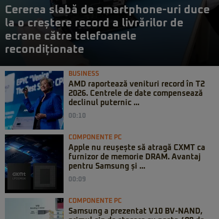
Cererea slabă de smartphone-uri duce
la o creștere record a livrărilor de
ecrane către telefoanele
recondiționate
BUSINESS
AMD raportează venituri record în T2
2026. Centrele de date compensează
declinul puternic ...
00:10
COMPONENTE PC
Apple nu reușește să atragă CXMT ca
furnizor de memorie DRAM. Avantaj
pentru Samsung și ...
00:09
COMPONENTE PC
Samsung a prezentat V10 BV-NAND,