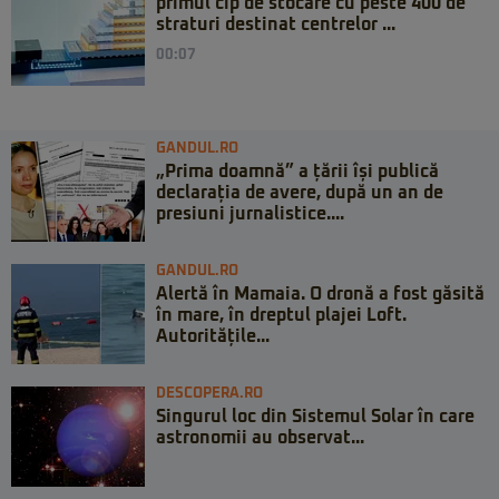
primul cip de stocare cu peste 400 de
straturi destinat centrelor ...
00:07
GANDUL.RO
„Prima doamnă” a țării își publică
declarația de avere, după un an de
presiuni jurnalistice....
GANDUL.RO
Alertă în Mamaia. O dronă a fost găsită
în mare, în dreptul plajei Loft.
Autoritățile...
DESCOPERA.RO
Singurul loc din Sistemul Solar în care
astronomii au observat...