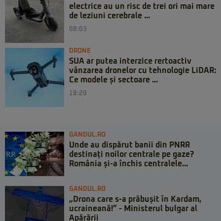
electrice au un risc de trei ori mai mare
de leziuni cerebrale ...
08:03
DRONE
SUA ar putea interzice rertoactiv
vânzarea dronelor cu tehnologie LiDAR:
Ce modele și sectoare ...
18:20
GANDUL.RO
Unde au dispărut banii din PNRR
destinați noilor centrale pe gaze?
România și-a închis centralele...
GANDUL.RO
„Drona care s-a prăbușit în Kardam,
ucraineană!” - Ministerul bulgar al
Apărării