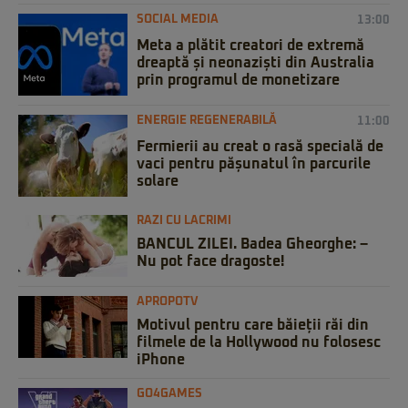
SOCIAL MEDIA
13:00
Meta a plătit creatori de extremă
dreaptă și neonaziști din Australia
prin programul de monetizare
ENERGIE REGENERABILĂ
11:00
Fermierii au creat o rasă specială de
vaci pentru pășunatul în parcurile
solare
RAZI CU LACRIMI
BANCUL ZILEI. Badea Gheorghe: –
Nu pot face dragoste!
APROPOTV
Motivul pentru care băieții răi din
filmele de la Hollywood nu folosesc
iPhone
GO4GAMES