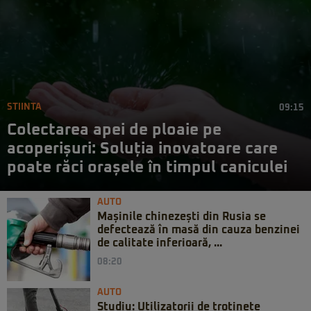
STIINTA
09:15
Colectarea apei de ploaie pe
acoperișuri: Soluția inovatoare care
poate răci orașele în timpul caniculei
AUTO
Mașinile chinezești din Rusia se
defectează în masă din cauza benzinei
de calitate inferioară, ...
08:20
AUTO
Studiu: Utilizatorii de trotinete