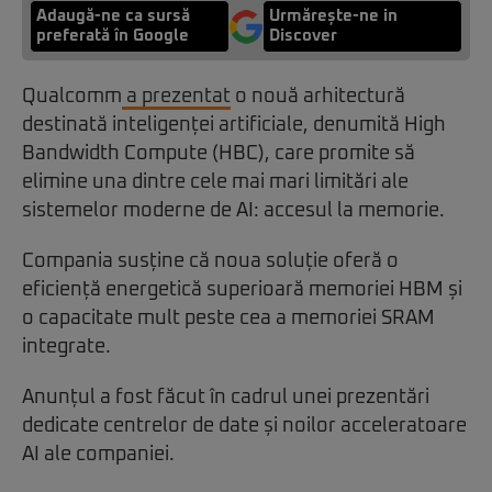
Adaugă-ne ca sursă
Urmărește-ne in
preferată în Google
Discover
Qualcomm
a prezentat
o nouă arhitectură
destinată inteligenței artificiale, denumită High
Bandwidth Compute (HBC), care promite să
elimine una dintre cele mai mari limitări ale
sistemelor moderne de AI: accesul la memorie.
Compania susține că noua soluție oferă o
eficiență energetică superioară memoriei HBM și
o capacitate mult peste cea a memoriei SRAM
integrate.
Anunțul a fost făcut în cadrul unei prezentări
dedicate centrelor de date și noilor acceleratoare
AI ale companiei.