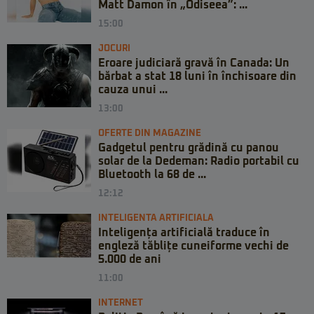
Matt Damon în „Odiseea”: ...
15:00
JOCURI
Eroare judiciară gravă în Canada: Un
bărbat a stat 18 luni în închisoare din
cauza unui ...
13:00
OFERTE DIN MAGAZINE
Gadgetul pentru grădină cu panou
solar de la Dedeman: Radio portabil cu
Bluetooth la 68 de ...
12:12
INTELIGENTA ARTIFICIALA
Inteligența artificială traduce în
engleză tăblițe cuneiforme vechi de
5.000 de ani
11:00
INTERNET