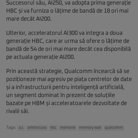
Succesorul său, AI250, va adopta prima generație
HBC și va furniza o lățime de bandă de 18 ori mai
mare decât AI200.
Ulterior, acceleratorul AI300 va integra a doua
generație HBC, care ar urma să ofere o lățime de
bandă de 54 de ori mai mare decât cea disponibilă
pe actuala generație AI200.
Prin această strategie, Qualcomm încearcă să se
poziționeze mai agresiv pe piața centrelor de date
și a infrastructurii pentru inteligență artificială,
un segment dominat în prezent de soluțiile
bazate pe HBM și acceleratoarele dezvoltate de
rivalii săi.
Tags:
a.i.
arhitectura
hbc
memorie
memory wall
qualcomm