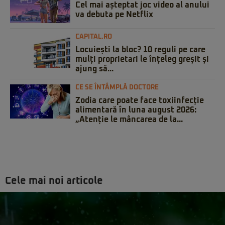
Cel mai așteptat joc video al anului
va debuta pe Netflix
CAPITAL.RO
Locuiești la bloc? 10 reguli pe care
mulți proprietari le înțeleg greșit și
ajung să...
CE SE ÎNTÂMPLĂ DOCTORE
Zodia care poate face toxiinfecție
alimentară în luna august 2026:
„Atenție le mâncarea de la...
Cele mai noi articole