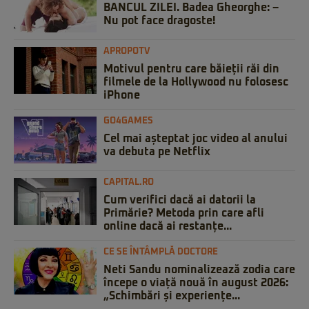
BANCUL ZILEI. Badea Gheorghe: –
Nu pot face dragoste!
APROPOTV
Motivul pentru care băieții răi din
filmele de la Hollywood nu folosesc
iPhone
GO4GAMES
Cel mai așteptat joc video al anului
va debuta pe Netflix
CAPITAL.RO
Cum verifici dacă ai datorii la
Primărie? Metoda prin care afli
online dacă ai restanțe...
CE SE ÎNTÂMPLĂ DOCTORE
Neti Sandu nominalizează zodia care
începe o viață nouă în august 2026:
„Schimbări și experiențe...