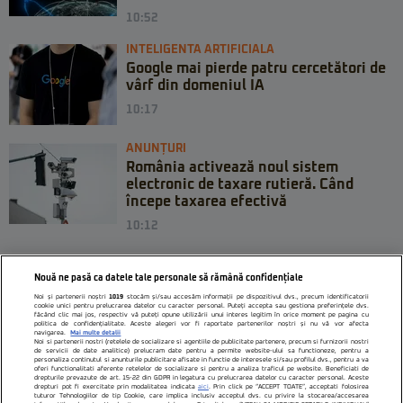
10:52
INTELIGENTA ARTIFICIALA
Google mai pierde patru cercetători de
vârf din domeniul IA
10:17
ANUNȚURI
România activează noul sistem
electronic de taxare rutieră. Când
începe taxarea efectivă
10:12
Nouă ne pasă ca datele tale personale să rămână confidențiale
Noi și partenerii noștri
1019
stocăm și/sau accesăm informații pe dispozitivul dvs., precum identificatorii
cookie unici pentru prelucrarea datelor cu caracter personal. Puteți accepta sau gestiona preferințele dvs.
făcând clic mai jos, respectiv vă puteți opune utilizării unui interes legitim în orice moment pe pagina cu
politica de confidențialitate. Aceste alegeri vor fi raportate partenerilor noștri și nu vă vor afecta
navigarea.
Mai multe detalii
Noi si partenerii nostri (retelele de socializare si agentiile de publicitate partenere, precum si furnizorii nostri
de servicii de date analitice) prelucram date pentru a permite website-ului sa functioneze, pentru a
personaliza continutul si anunturile publicitare afisate in functie de interesele si/sau profilul dvs., pentru a va
oferi functionalitati aferente retelelor de socializare si pentru a analiza traficul pe website. Beneficiati de
drepturile prevazute de art. 15-22 din GDPR in legatura cu prelucrarea datelor cu caracter personal. Aceste
drepturi pot fi exercitate prin modalitatea indicata
aici
. Prin click pe “ACCEPT TOATE”, acceptati folosirea
tuturor Tehnologiilor de tip Cookie, care implica inclusiv acceptul dvs. cu privire la stocarea/accesarea