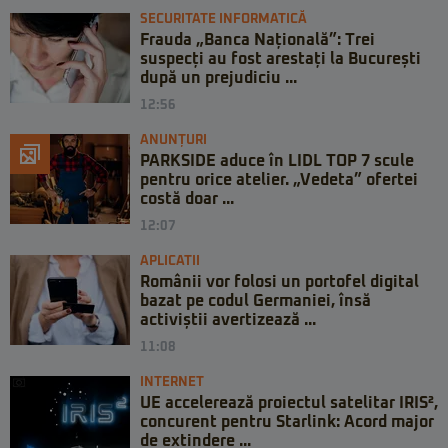
SECURITATE INFORMATICĂ
Frauda „Banca Națională”: Trei
suspecți au fost arestați la București
după un prejudiciu ...
12:56
ANUNȚURI
PARKSIDE aduce în LIDL TOP 7 scule
pentru orice atelier. „Vedeta” ofertei
costă doar ...
12:07
APLICATII
Românii vor folosi un portofel digital
bazat pe codul Germaniei, însă
activiștii avertizează ...
11:08
INTERNET
UE accelerează proiectul satelitar IRIS²,
concurent pentru Starlink: Acord major
de extindere ...