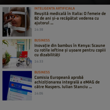
INTELIGENTA ARTIFICIALA
Reușită medicală în Italia: O femeie de
82 de ani și-a recăpătat vederea cu
ajutorul ...
14:38
BUSINESS
Inovație din bambus în Kenya: Scaune
cu rotile ieftine și ușoare pentru copiii
cu dizabilități
14:33
BUSINESS
Comisia Europeană aprobă
achiziționarea integrală a eMAG de
către Naspers. Iulian Stanciu ...
14:06