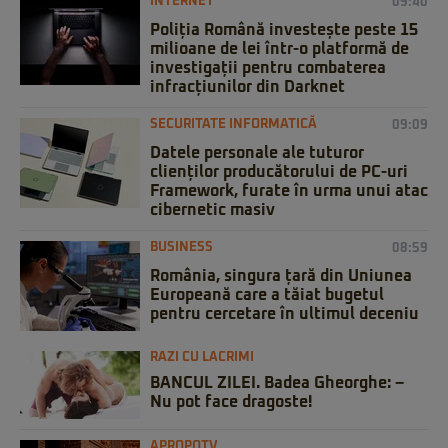
INTERNET
09:40
Poliția Română investește peste 15
milioane de lei într-o platformă de
investigații pentru combaterea
infracțiunilor din Darknet
SECURITATE INFORMATICĂ
09:09
Datele personale ale tuturor
clienților producătorului de PC-uri
Framework, furate în urma unui atac
cibernetic masiv
BUSINESS
08:59
România, singura țară din Uniunea
Europeană care a tăiat bugetul
pentru cercetare în ultimul deceniu
RAZI CU LACRIMI
BANCUL ZILEI. Badea Gheorghe: –
Nu pot face dragoste!
APROPOTV