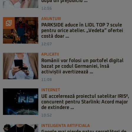
după un prejudiciu ...
12:56
ANUNȚURI
PARKSIDE aduce în LIDL TOP 7 scule
pentru orice atelier. „Vedeta” ofertei
costă doar ...
12:07
APLICATII
Românii vor folosi un portofel digital
bazat pe codul Germaniei, însă
activiștii avertizează ...
11:08
INTERNET
UE accelerează proiectul satelitar IRIS²,
concurent pentru Starlink: Acord major
de extindere ...
10:52
INTELIGENTA ARTIFICIALA
Google mai pierde patru cercetători de