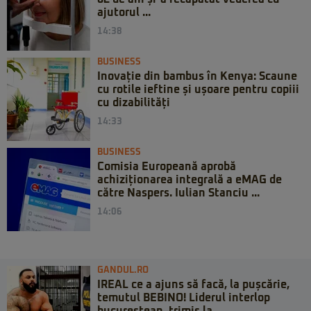
ajutorul ...
14:38
BUSINESS
Inovație din bambus în Kenya: Scaune
cu rotile ieftine și ușoare pentru copiii
cu dizabilități
14:33
BUSINESS
Comisia Europeană aprobă
achiziționarea integrală a eMAG de
către Naspers. Iulian Stanciu ...
14:06
GANDUL.RO
IREAL ce a ajuns să facă, la pușcărie,
temutul BEBINO! Liderul interlop
bucureștean, trimis la...