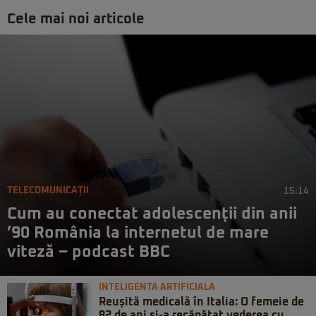
Cele mai noi articole
TELECOMUNICAȚII
15:14
Cum au conectat adolescenții din anii
’90 România la internetul de mare
viteză – podcast BBC
INTELIGENTA ARTIFICIALA
Reușită medicală în Italia: O femeie de
82 de ani și-a recăpătat vederea cu