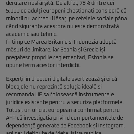
derulare nesfârșită. De altfel, 75% dintre cei
5.100 de adulți europeni chestionați consideră că
minorii nu ar trebui lăsați pe rețelele sociale până
când siguranța acestora nu este demonstrată
academic sau tehnic.
În timp ce Marea Britanie și Indonezia adoptă
măsuri de limitare, iar Spania și Grecia își
pregătesc propriile reglementări, Estonia se
opune ferm acestor interdicții.
Experții în drepturi digitale avertizează și ei că
blocajele nu reprezintă soluția ideală și
recomandă UE să folosească instrumentele
juridice existente pentru a securiza platformele.
Totuși, un oficial european a confirmat pentru
AFP că investigația privind comportamentele de
dependență generate de Facebook și Instagram,
aplicații deținute de Meta, își va publica