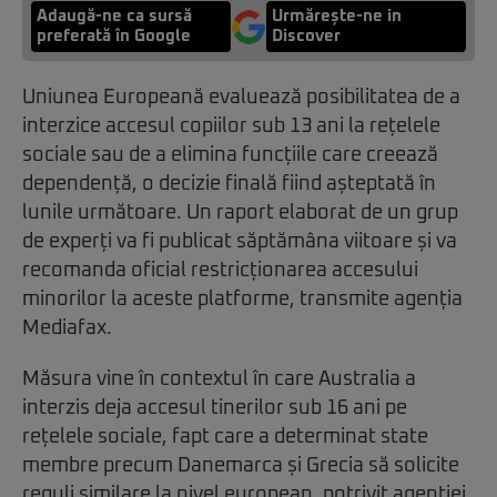
Adaugă-ne ca sursă
Urmărește-ne in
preferată în Google
Discover
Uniunea Europeană evaluează posibilitatea de a
interzice accesul copiilor sub 13 ani la rețelele
sociale sau de a elimina funcțiile care creează
dependență, o decizie finală fiind așteptată în
lunile următoare. Un raport elaborat de un grup
de experți va fi publicat săptămâna viitoare și va
recomanda oficial restricționarea accesului
minorilor la aceste platforme, transmite agenția
Mediafax.
Măsura vine în contextul în care Australia a
interzis deja accesul tinerilor sub 16 ani pe
rețelele sociale, fapt care a determinat state
membre precum Danemarca și Grecia să solicite
reguli similare la nivel european, potrivit agenției