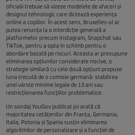
oficialii trebuie să vizeze modelele de afaceri și
designul tehnologic care dictează experiența
online a copiilor. În acest sens, Bruxelles-ul ar
putea renunța la o interdicție generală a
platformelor precum Instagram, Snapchat sau
TikTok, pentru a opta în schimb pentru o
abordare bazată pe riscuri. Aceasta ar presupune
eliminarea opțiunilor considerate nocive, o
strategie similară cu cele două opțiuni propuse
luna trecută de o comisie germană: stabilirea
unei vârste minime legale de 13 ani sau
restricționarea funcțiilor problematice.
Un sondaj YouGov publicat joi arată că
majoritatea cetățenilor din Franța, Germania,
Italia, Polonia și Spania susțin eliminarea
algoritmilor de personalizare și a funcției de