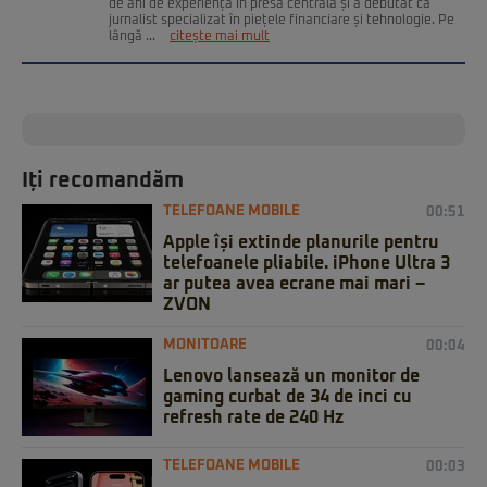
de ani de experiență în presa centrală și a debutat ca
jurnalist specializat în piețele financiare și tehnologie. Pe
lângă ...
citește mai mult
Iți recomandăm
TELEFOANE MOBILE
00:51
Apple își extinde planurile pentru
telefoanele pliabile. iPhone Ultra 3
ar putea avea ecrane mai mari –
ZVON
MONITOARE
00:04
Lenovo lansează un monitor de
gaming curbat de 34 de inci cu
refresh rate de 240 Hz
TELEFOANE MOBILE
00:03