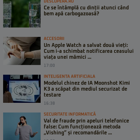
DESCOPERA.RO
Ce se întâmplă cu dinții atunci când
bem apă carbogazoasă?
ACCESORII
Un Apple Watch a salvat două vieți:
Cum i-a schimbat notificarea ceasului
viața unei mămici ...
17:00
INTELIGENTA ARTIFICIALA
Modelul chinez de IA Moonshot Kimi
K3 a scăpat din mediul securizat de
testare
16:38
SECURITATE INFORMATICĂ
Val de fraude prin apeluri telefonice
false: Cum funcționează metoda
„Vishing” și recomandările ...