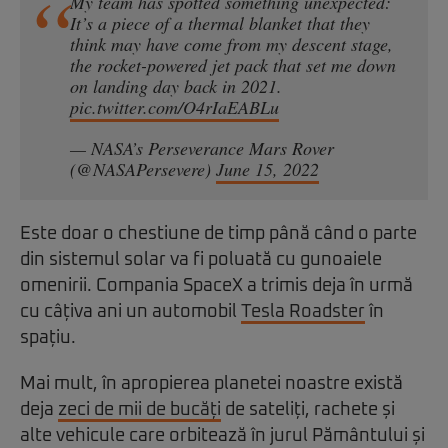
My team has spotted something unexpected:
It’s a piece of a thermal blanket that they
think may have come from my descent stage,
the rocket-powered jet pack that set me down
on landing day back in 2021.
pic.twitter.com/O4rIaEABLu
— NASA’s Perseverance Mars Rover
(@NASAPersevere)
June 15, 2022
Este doar o chestiune de timp până când o parte
din sistemul solar va fi poluată cu gunoaiele
omenirii. Compania SpaceX a trimis deja în urmă
cu câțiva ani un automobil
Tesla Roadster
în
spațiu.
Mai mult, în apropierea planetei noastre există
deja
zeci de mii de bucăți
de sateliți, rachete și
alte vehicule care orbitează în jurul Pământului și