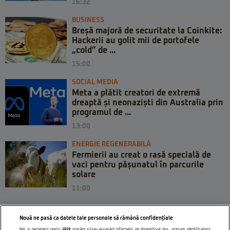
16:32
BUSINESS
Breșă majoră de securitate la Coinkite:
Hackerii au golit mii de portofele
„cold” de ...
15:00
SOCIAL MEDIA
Meta a plătit creatori de extremă
dreaptă și neonaziști din Australia prin
programul de ...
13:00
ENERGIE REGENERABILĂ
Fermierii au creat o rasă specială de
vaci pentru pășunatul în parcurile
solare
11:00
Nouă ne pasă ca datele tale personale să rămână confidențiale
Noi și partenerii noștri
1019
stocăm și/sau accesăm informații pe dispozitivul dvs., precum identificatorii