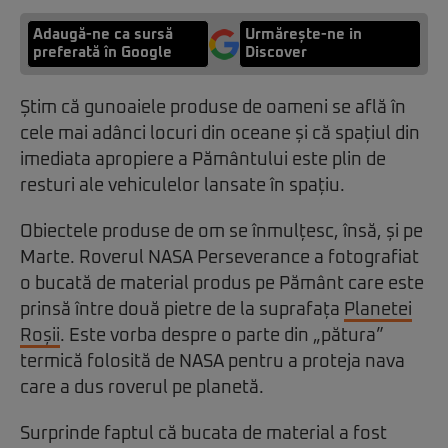
Adaugă-ne ca sursă
Urmărește-ne in
preferată în Google
Discover
Știm că gunoaiele produse de oameni se află în
cele mai adânci locuri din oceane și că spațiul din
imediata apropiere a Pământului este plin de
resturi ale vehiculelor lansate în spațiu.
Obiectele produse de om se înmulțesc, însă, și pe
Marte. Roverul NASA Perseverance a fotografiat
o bucată de material produs pe Pământ care este
prinsă între două pietre de la suprafața
Planetei
Roșii
. Este vorba despre o parte din „pătura”
termică folosită de NASA pentru a proteja nava
care a dus roverul pe planetă.
Surprinde faptul că bucata de material a fost