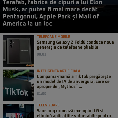
Terafab, fabrica de cipuri a lui Elon
Musk, ar putea fi mai mare decât
Pentagonul, Apple Park și Mall of
America la un loc
TELEFOANE MOBILE
Samsung Galaxy Z Fold8 conduce noua
generație de telefoane pliabile
00:01
INTELIGENTA ARTIFICIALA
Compania-mamă a TikTok pregătește
un model de IA de anvergură, care se
apropie de „Mythos” ...
21:00
TELEVIZOARE
Samsung urmează exemplul LG și
elimină aplicațiile vulnerabile pentru