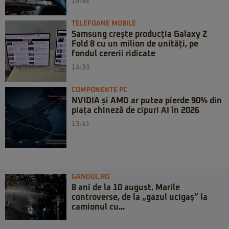
14:42
TELEFOANE MOBILE
Samsung crește producția Galaxy Z
Fold 8 cu un milion de unități, pe
fondul cererii ridicate
14:33
COMPONENTE PC
NVIDIA și AMD ar putea pierde 90% din
piața chineză de cipuri AI în 2026
13:41
GANDUL.RO
8 ani de la 10 august. Marile
controverse, de la „gazul ucigaș” la
camionul cu...