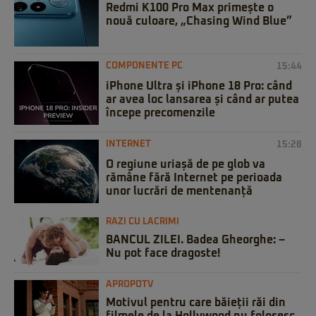
Redmi K100 Pro Max primește o
nouă culoare, „Chasing Wind Blue”
COMPONENTE PC
15:44
iPhone Ultra și iPhone 18 Pro: când
ar avea loc lansarea și când ar putea
începe precomenzile
INTERNET
15:28
O regiune uriașă de pe glob va
rămâne fără Internet pe perioada
unor lucrări de mentenanță
RAZI CU LACRIMI
BANCUL ZILEI. Badea Gheorghe: –
Nu pot face dragoste!
APROPOTV
Motivul pentru care băieții răi din