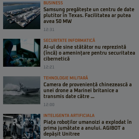
BUSINESS
Samsung pregătește un centru de date
plutitor în Texas. Facilitatea ar putea
avea 50 MW
12:31
SECURITATE INFORMATICĂ
AI-ul de sine stătător nu reprezintă
(încă) o amenințare pentru securitatea
cibernetică
12:21
TEHNOLOGIE MILITARĂ
Camera de proveniență chinezească a
unei drone a Marinei britanice a
transmis date către ...
12:00
INTELIGENTA ARTIFICIALA
Piața roboților umanoizi a explodat în
prima jumătate a anului. AGIBOT a
depășit Unitree