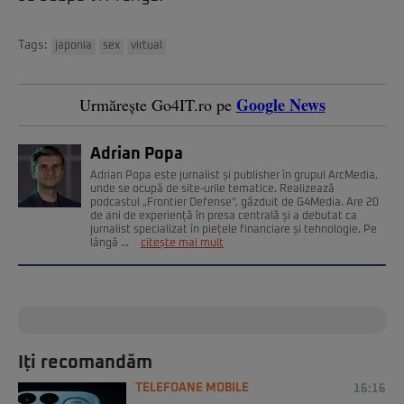
Tags:
japonia
sex
virtual
Google News
Urmărește Go4IT.ro pe
Adrian Popa
Adrian Popa este jurnalist și publisher în grupul ArcMedia,
unde se ocupă de site-urile tematice. Realizează
podcastul „Frontier Defense”, găzduit de G4Media. Are 20
de ani de experiență în presa centrală și a debutat ca
jurnalist specializat în piețele financiare și tehnologie. Pe
lângă ...
citește mai mult
Iți recomandăm
TELEFOANE MOBILE
16:16