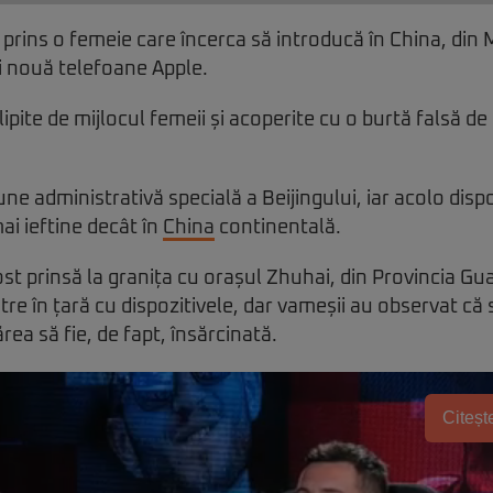
 prins o femeie care încerca să introducă în China, din
i nouă telefoane Apple.
lipite de mijlocul femeii și acoperite cu o burtă falsă de
ne administrativă specială a Beijingului, iar acolo dispo
ai ieftine decât în
China
continentală.
st prinsă la granița cu orașul Zhuhai, din Provincia Gu
ntre în țară cu dispozitivele, dar vameșii au observat c
rea să fie, de fapt, însărcinată.
Citește