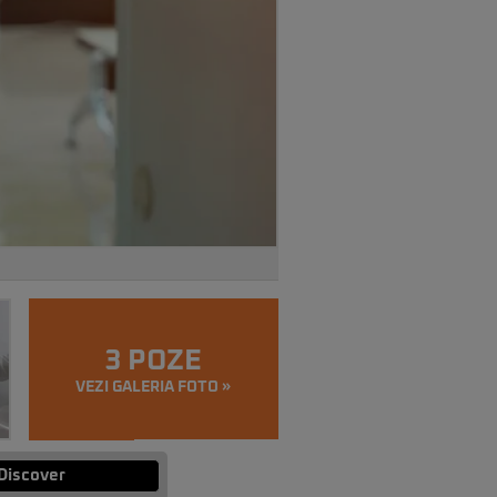
3 POZE
VEZI GALERIA FOTO »
Discover