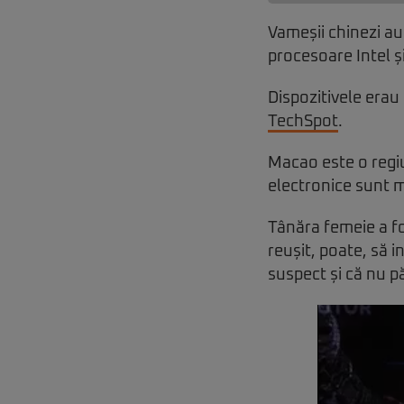
Vameșii chinezi au
procesoare Intel ș
Dispozitivele erau 
TechSpot
.
Macao este o regiu
electronice sunt m
Tânăra femeie a fo
reușit, poate, să i
suspect și că nu pă