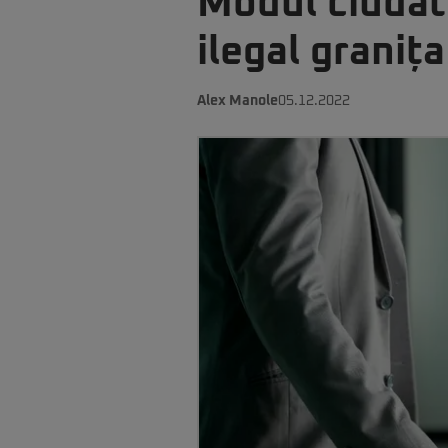
Modul ciudat 
ilegal graniț
Alex Manole
05.12.2022