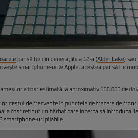
oarele
par să fie din generațiile a 12-a (
Alder Lake
) sau
privește smartphone-urile Apple, acestea par să fie mo
vameșilor a fost estimată la aproximativ 100.000 de dola
sunt destul de frecvente în punctele de trecere de fronti
ai a fost reținut un bărbat care încerca să introducă il
6 smartphone-uri pliabile.