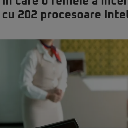
în care o femeie a încer
a cu 202 procesoare Inte