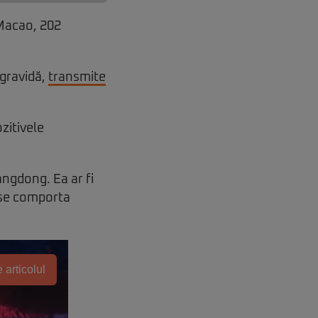
 Macao, 202
 gravidă,
transmite
zitivele
angdong. Ea ar fi
ă se comporta
 articolul