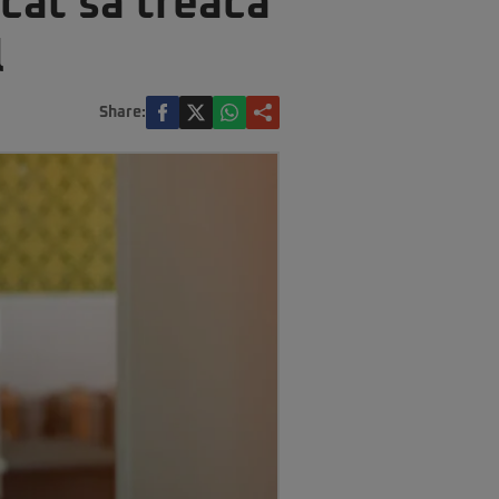
cat să treacă
l
Share: