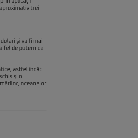
rin aplicaţii
aproximativ trei
olari şi va fi mai
a fel de puternice
ice, astfel încât
chis şi o
 mărilor, oceanelor