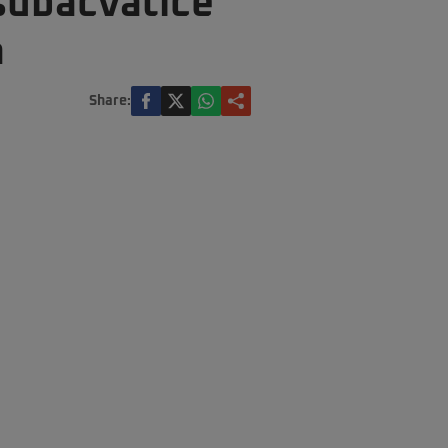
 subacvatice
ă
Share: