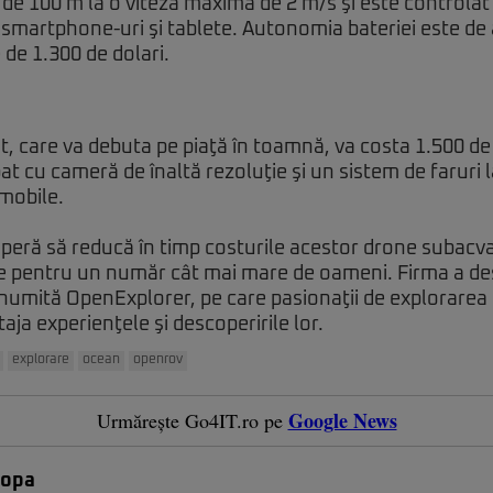
 100 m la o viteză maximă de 2 m/s şi este controlat p
 smartphone-uri şi tablete. Autonomia bateriei este de 
e de 1.300 de dolari.
, care va debuta pe piaţă în toamnă, va costa 1.500 de d
at cu cameră de înaltă rezoluţie şi un sistem de faruri l
omobile.
ră să reducă în timp costurile acestor drone subacvat
ile pentru un număr cât mai mare de oameni. Firma a des
numită OpenExplorer, pe care pasionaţii de explorarea
rtaja experienţele şi descoperirile lor.
explorare
ocean
openrov
Google News
Urmărește Go4IT.ro pe
Popa