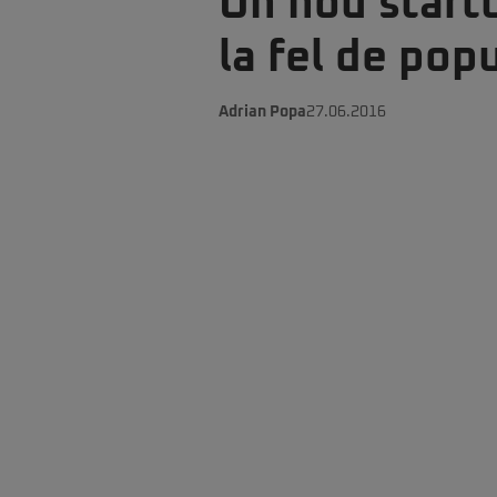
Un nou start
la fel de pop
Adrian Popa
27.06.2016