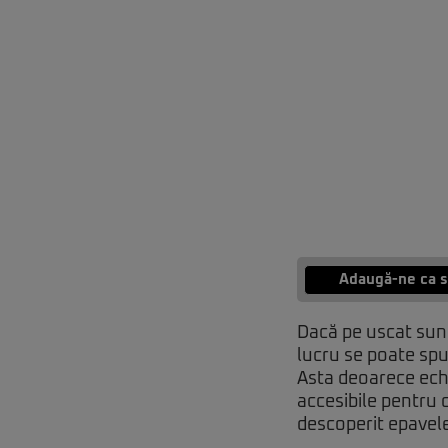
Adaugă-ne ca s
Dacă pe uscat sunt
lucru se poate sp
Asta deoarece ech
accesibile pentru 
descoperit epavele