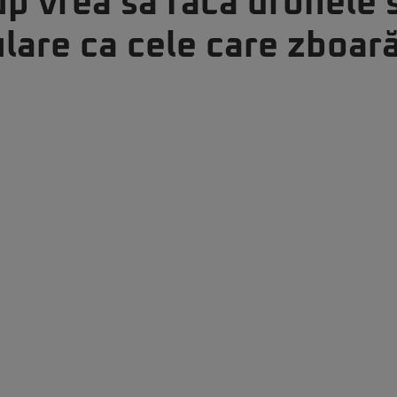
up vrea să facă dronele
ulare ca cele care zboar