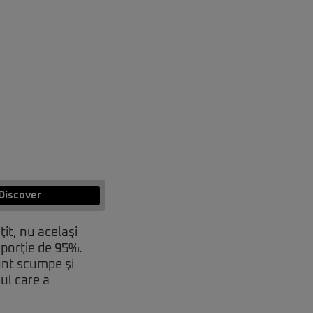
Discover
it, nu acelaşi
porţie de 95%.
unt scumpe şi
ul care a