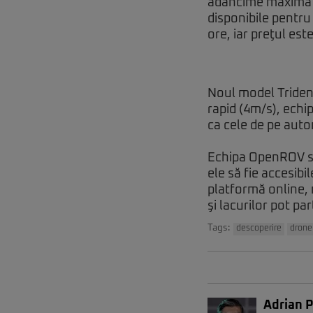
adâncime maximă de
disponibile pentru
ore, iar preţul est
Noul model Trident
rapid (4m/s), echip
ca cele de pe aut
Echipa OpenROV spe
ele să fie accesib
platformă online, 
şi lacurilor pot pa
Tags:
descoperire
drone
Adrian 