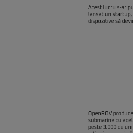
Acest lucru s-ar pu
lansat un startup
dispozitive să devi
OpenROV produce î
submarine cu ace
peste 3.000 de uni