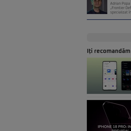
Adrian Popa 
„Frontier De
specializat î
Iți recomandăm