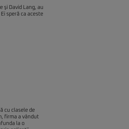
le şi David Lang, au
Ei speră ca aceste
ră cu
clasele de
m, firma a vândut
ufunda la o