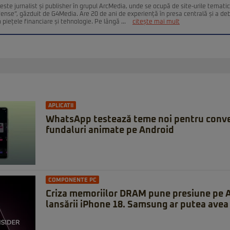
este jurnalist și publisher în grupul ArcMedia, unde se ocupă de site-urile temati
fense”, găzduit de G4Media. Are 20 de ani de experiență în presa centrală și a deb
n piețele financiare și tehnologie. Pe lângă ...
citește mai mult
APLICATII
WhatsApp testează teme noi pentru conver
fundaluri animate pe Android
COMPONENTE PC
Criza memoriilor DRAM pune presiune pe A
lansării iPhone 18. Samsung ar putea avea