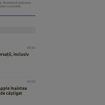
ce. Realizează podcastul
utat ca jurnalist
00:04
sații, inclusiv
00:03
pple înaintea
 de câștigat