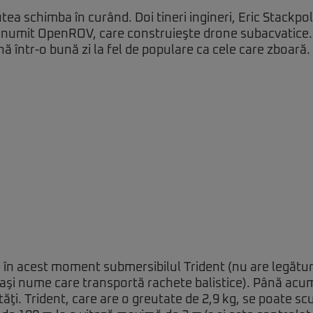
tea schimba în curând. Doi tineri ingineri, Eric Stackpo
, numit OpenROV, care construieşte drone subacvatice. 
nă într-o bună zi la fel de populare ca cele care zboară.
n acest moment submersibilul Trident (nu are legătu
laşi nume
care transportă rachete balistice). Până acu
tăţi. Trident, care are o greutate de 2,9 kg, se poate sc