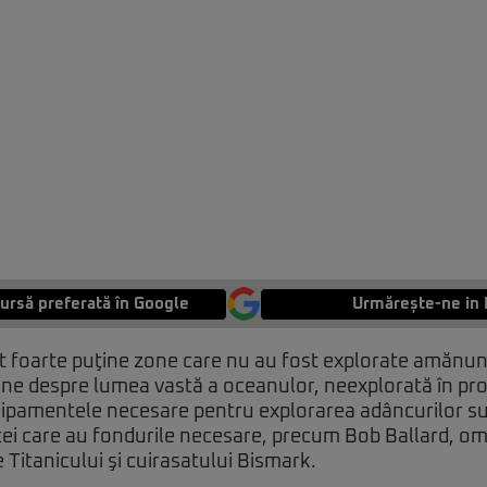
ursă preferată în Google
Urmărește-ne in 
 foarte puţine zone care nu au fost explorate amănunţ
une despre lumea vastă a oceanulor, neexplorată în pro
ipamentele necesare pentru explorarea adâncurilor s
cei care au fondurile necesare, precum Bob Ballard, om
 Titanicului şi cuirasatului Bismark.