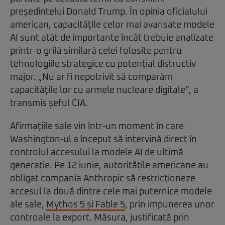
președintelui Donald Trump. În opinia oficialului
american, capacitățile celor mai avansate modele
AI sunt atât de importante încât trebuie analizate
printr-o grilă similară celei folosite pentru
tehnologiile strategice cu potențial distructiv
major. „Nu ar fi nepotrivit să comparăm
capacitățile lor cu armele nucleare digitale”, a
transmis șeful CIA.
Afirmațiile sale vin într-un moment în care
Washington-ul a început să intervină direct în
controlul accesului la modele AI de ultimă
generație. Pe 12 iunie, autoritățile americane au
obligat compania Anthropic să restricționeze
accesul la două dintre cele mai puternice modele
ale sale,
Mythos 5 și Fable 5
, prin impunerea unor
controale la export. Măsura, justificată prin