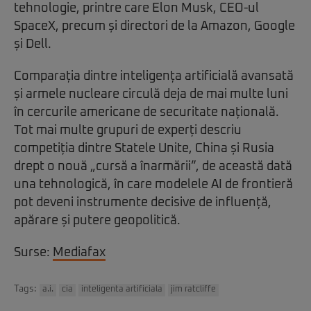
tehnologie, printre care Elon Musk, CEO-ul
SpaceX, precum și directori de la Amazon, Google
și Dell.
Comparația dintre inteligența artificială avansată
și armele nucleare circulă deja de mai multe luni
în cercurile americane de securitate națională.
Tot mai multe grupuri de experți descriu
competiția dintre Statele Unite, China și Rusia
drept o nouă „cursă a înarmării”, de această dată
una tehnologică, în care modelele AI de frontieră
pot deveni instrumente decisive de influență,
apărare și putere geopolitică.
Surse:
Mediafax
Tags:
a.i.
cia
inteligenta artificiala
jim ratcliffe