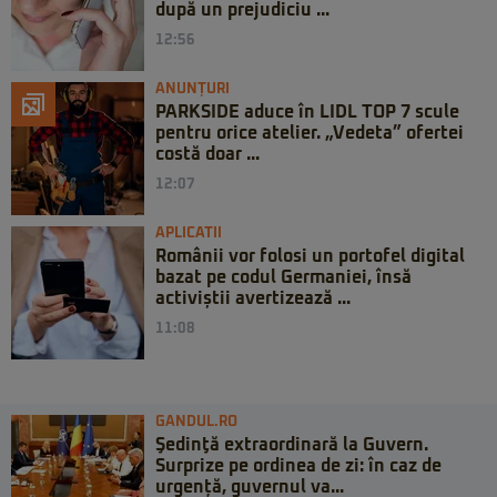
după un prejudiciu ...
12:56
ANUNȚURI
PARKSIDE aduce în LIDL TOP 7 scule
pentru orice atelier. „Vedeta” ofertei
costă doar ...
12:07
APLICATII
Românii vor folosi un portofel digital
bazat pe codul Germaniei, însă
activiștii avertizează ...
11:08
GANDUL.RO
Şedinţă extraordinară la Guvern.
Surprize pe ordinea de zi: în caz de
urgență, guvernul va...