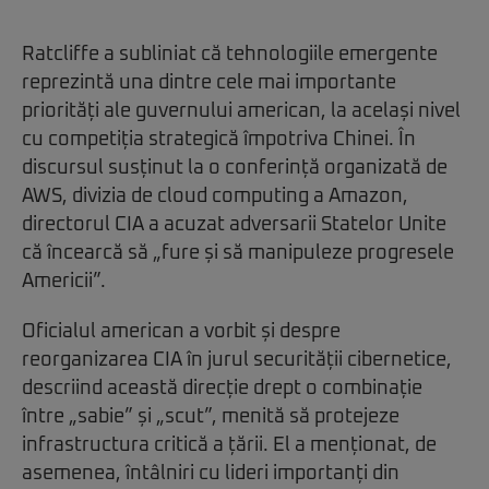
Ratcliffe a subliniat că tehnologiile emergente
reprezintă una dintre cele mai importante
priorități ale guvernului american, la același nivel
cu competiția strategică împotriva Chinei. În
discursul susținut la o conferință organizată de
AWS, divizia de cloud computing a Amazon,
directorul CIA a acuzat adversarii Statelor Unite
că încearcă să „fure și să manipuleze progresele
Americii”.
Oficialul american a vorbit și despre
reorganizarea CIA în jurul securității cibernetice,
descriind această direcție drept o combinație
între „sabie” și „scut”, menită să protejeze
infrastructura critică a țării. El a menționat, de
asemenea, întâlniri cu lideri importanți din