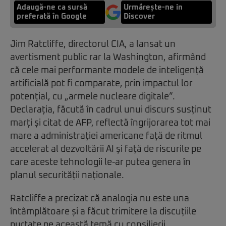
Adaugă-ne ca sursă
Urmărește-ne in
preferată în Google
Discover
Jim Ratcliffe, directorul CIA, a lansat un
avertisment public rar la Washington, afirmând
că cele mai performante modele de inteligență
artificială pot fi comparate, prin impactul lor
potențial, cu „armele nucleare digitale”.
Declarația, făcută în cadrul unui discurs susținut
marți și citat de AFP, reflectă îngrijorarea tot mai
mare a administrației americane față de ritmul
accelerat al dezvoltării AI și față de riscurile pe
care aceste tehnologii le-ar putea genera în
planul securității naționale.
Ratcliffe a precizat că analogia nu este una
întâmplătoare și a făcut trimitere la discuțiile
purtate pe această temă cu consilierii