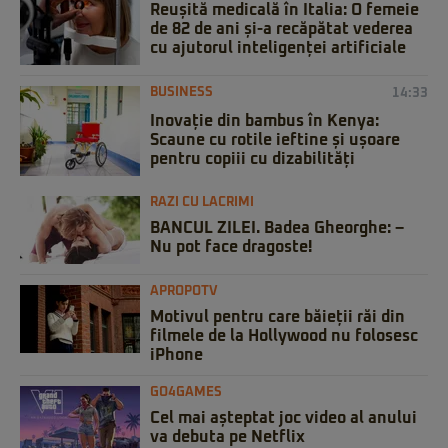
Reușită medicală în Italia: O femeie
de 82 de ani și-a recăpătat vederea
cu ajutorul inteligenței artificiale
BUSINESS
14:33
Inovație din bambus în Kenya:
Scaune cu rotile ieftine și ușoare
pentru copiii cu dizabilități
RAZI CU LACRIMI
BANCUL ZILEI. Badea Gheorghe: –
Nu pot face dragoste!
APROPOTV
Motivul pentru care băieții răi din
filmele de la Hollywood nu folosesc
iPhone
GO4GAMES
Cel mai așteptat joc video al anului
va debuta pe Netflix