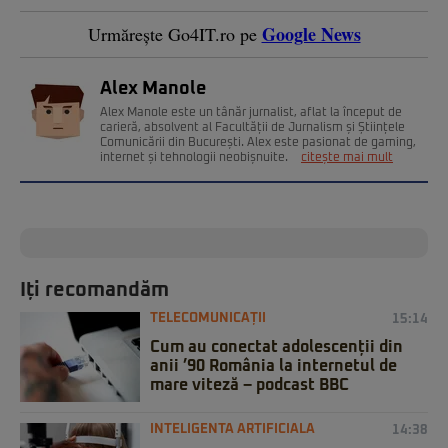
Google News
Urmărește Go4IT.ro pe
Alex Manole
Alex Manole este un tânăr jurnalist, aflat la început de
carieră, absolvent al Facultății de Jurnalism și Științele
Comunicării din București. Alex este pasionat de gaming,
internet și tehnologii neobișnuite.
citește mai mult
Iți recomandăm
TELECOMUNICAȚII
15:14
Cum au conectat adolescenții din
anii ’90 România la internetul de
mare viteză – podcast BBC
INTELIGENTA ARTIFICIALA
14:38