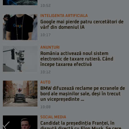
10:52
INTELIGENTA ARTIFICIALA
Google mai pierde patru cercetători de
vârf din domeniul IA
10:17
ANUNȚURI
România activează noul sistem
electronic de taxare rutieră. Când
începe taxarea efectivă
10:12
AUTO
BMW difuzează reclame pe ecranele de
bord ale mașinilor sale, deși în trecut
un vicepreședinte ...
10:08
SOCIAL MEDIA
Candidat la președinția Franței, în
dispută directă cu Elon Musk. Se cere