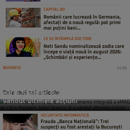
CAPITAL.RO
Românii care lucrează în Germania,
afectați de o nouă regulă: pot primi
mai puțini bani...
CE SE ÎNTÂMPLĂ DOCTORE
Neti Sandu nominalizează zodia care
începe o viață nouă în august 2026:
„Schimbări și experiențe...
BUSINESS
14:06
Comisia Europeană aprobă
achiziționarea integrală a eMAG de
Cele mai noi articole
către Naspers. Iulian Stanciu și-a
vândut ultimele acțiuni
SECURITATE INFORMATICĂ
Frauda „Banca Națională”: Trei
suspecți au fost arestați la București