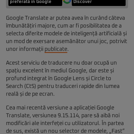
preferată în Google
Discover
Google Translate ar putea avea în curând câteva
îmbunătățiri majore, cum ar fi posibilitatea de a
selecta diferite modele de inteligență artificială și
un mod de exersare asemănător unui joc, potrivit
unor informații
publicate
.
Acest serviciu de traducere nu doar ocupă un
spațiu excelent în mediul Google, dar este și
profund integrat în Google Lens și Circle to
Search (CtS) pentru traduceri rapide din lumea
reală și de pe ecran.
Cea mai recentă versiune a aplicației Google
Translate, versiunea 9.15.114, pare să aibă noi
modificări ale interfeței cu utilizatorul. În partea
de sus, există un nou selector de modele, „Fast”