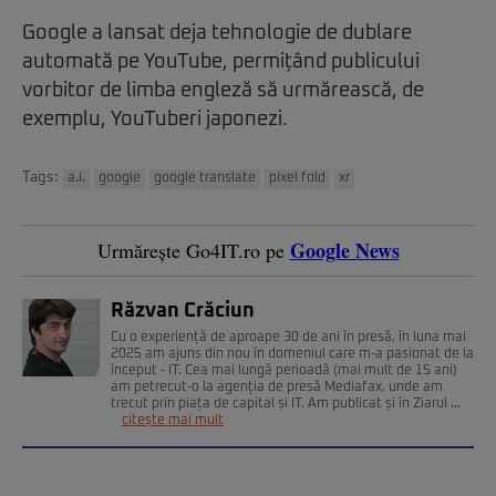
Google a lansat deja tehnologie de dublare
automată pe YouTube, permițând publicului
vorbitor de limba engleză să urmărească, de
exemplu, YouTuberi japonezi.
Tags:
a.i.
google
google translate
pixel fold
xr
Google News
Urmărește Go4IT.ro pe
Răzvan Crăciun
Cu o experiență de aproape 30 de ani în presă, în luna mai
2025 am ajuns din nou în domeniul care m-a pasionat de la
început - IT. Cea mai lungă perioadă (mai mult de 15 ani)
am petrecut-o la agenția de presă Mediafax, unde am
trecut prin piața de capital și IT. Am publicat și în Ziarul ...
citește mai mult