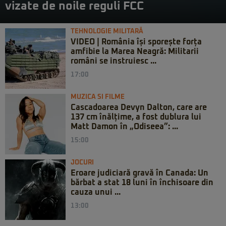
vizate de noile reguli FCC
TEHNOLOGIE MILITARĂ
VIDEO | România își sporește forța
amfibie la Marea Neagră: Militarii
români se instruiesc ...
17:00
MUZICA SI FILME
Cascadoarea Devyn Dalton, care are
137 cm înălțime, a fost dublura lui
Matt Damon în „Odiseea”: ...
15:00
JOCURI
Eroare judiciară gravă în Canada: Un
bărbat a stat 18 luni în închisoare din
cauza unui ...
13:00