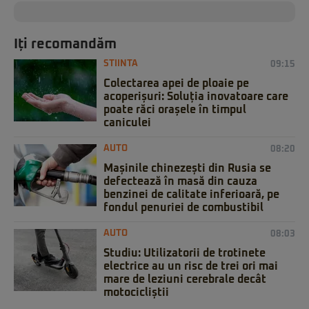
Iți recomandăm
STIINTA
09:15
Colectarea apei de ploaie pe
acoperișuri: Soluția inovatoare care
poate răci orașele în timpul
caniculei
AUTO
08:20
Mașinile chinezești din Rusia se
defectează în masă din cauza
benzinei de calitate inferioară, pe
fondul penuriei de combustibil
AUTO
08:03
Studiu: Utilizatorii de trotinete
electrice au un risc de trei ori mai
mare de leziuni cerebrale decât
motocicliștii