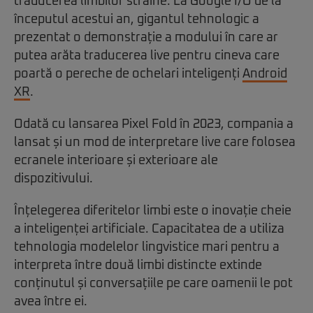
traducerea limbilor străine. La Google I/O de la
începutul acestui an, gigantul tehnologic a
prezentat o demonstrație a modului în care ar
putea arăta traducerea live pentru cineva care
poartă o pereche de ochelari inteligenți
Android
XR
.
Odată cu lansarea Pixel Fold în 2023, compania a
lansat și un mod de interpretare live care folosea
ecranele interioare și exterioare ale
dispozitivului.
Înțelegerea diferitelor limbi este o inovație cheie
a inteligenței artificiale. Capacitatea de a utiliza
tehnologia modelelor lingvistice mari pentru a
interpreta între două limbi distincte extinde
conținutul și conversațiile pe care oamenii le pot
avea între ei.