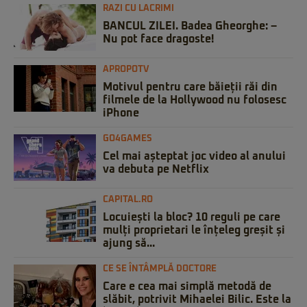
RAZI CU LACRIMI
BANCUL ZILEI. Badea Gheorghe: –
Nu pot face dragoste!
APROPOTV
Motivul pentru care băieții răi din
filmele de la Hollywood nu folosesc
iPhone
GO4GAMES
Cel mai așteptat joc video al anului
va debuta pe Netflix
CAPITAL.RO
Locuiești la bloc? 10 reguli pe care
mulți proprietari le înțeleg greșit și
ajung să...
CE SE ÎNTÂMPLĂ DOCTORE
Care e cea mai simplă metodă de
slăbit, potrivit Mihaelei Bilic. Este la