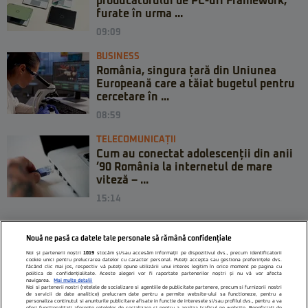
producătorului de PC-uri Framework,
furate în urma ...
09:09
BUSINESS
România, singura țară din Uniunea
Europeană care a tăiat bugetul pentru
cercetare în ...
08:59
TELECOMUNICAȚII
Cum au conectat adolescenții din anii
’90 România la internetul de mare
viteză – ...
15:14
Nouă ne pasă ca datele tale personale să rămână confidențiale
Noi și partenerii noștri
1019
stocăm și/sau accesăm informații pe dispozitivul dvs., precum identificatorii
cookie unici pentru prelucrarea datelor cu caracter personal. Puteți accepta sau gestiona preferințele dvs.
făcând clic mai jos, respectiv vă puteți opune utilizării unui interes legitim în orice moment pe pagina cu
politica de confidențialitate. Aceste alegeri vor fi raportate partenerilor noștri și nu vă vor afecta
navigarea.
Mai multe detalii
Noi si partenerii nostri (retelele de socializare si agentiile de publicitate partenere, precum si furnizorii nostri
de servicii de date analitice) prelucram date pentru a permite website-ului sa functioneze, pentru a
personaliza continutul si anunturile publicitare afisate in functie de interesele si/sau profilul dvs., pentru a va
oferi functionalitati aferente retelelor de socializare si pentru a analiza traficul pe website. Beneficiati de