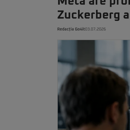
Meta are prob
Zuckerberg a
Redacția Go4it
03.07.2026