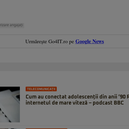
izare angajați
Google News
Urmărește Go4IT.ro pe
TELECOMUNICAȚII
Cum au conectat adolescenții din anii ’90
internetul de mare viteză – podcast BBC