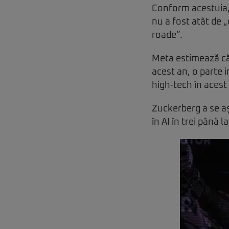
Conform acestuia,
nu a fost atât de „
roade”.
Meta estimează că 
acest an, o parte 
high-tech în aces
Zuckerberg a se aș
în AI în trei până l