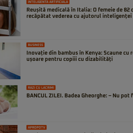
INTELIGENTA ARTIFICIALA
Reușită medicală în Italia: O femeie de 82 d
recăpătat vederea cu ajutorul inteligenței 
BUSINESS
Inovație din bambus în Kenya: Scaune cu rot
ușoare pentru copiii cu dizabilități
RAZI CU LACRIMI
BANCUL ZILEI. Badea Gheorghe: – Nu pot f
APROPOTV