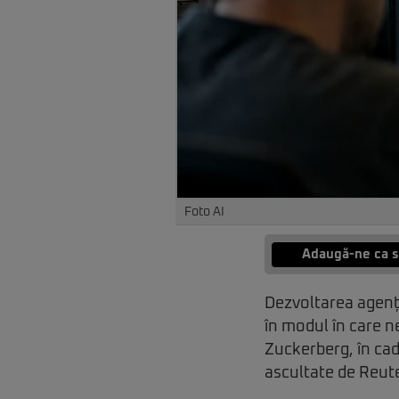
Foto AI
Adaugă-ne ca s
Dezvoltarea agențil
în modul în care n
Zuckerberg, în cad
ascultate de Reut