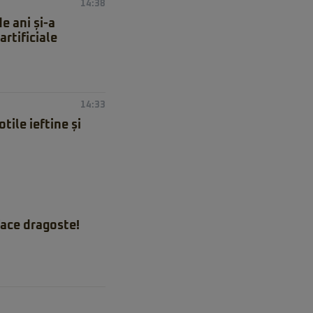
14:38
e ani și-a
artificiale
14:33
ile ieftine și
ace dragoste!