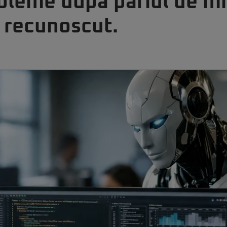
leme după pariul de mil
 recunoscut.