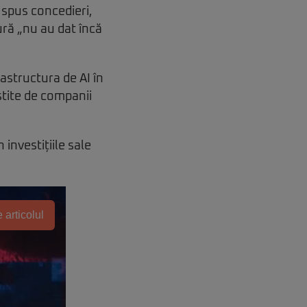
 spus concedieri,
tură „nu au dat încă
astructura de AI în
stite de companii
investițiile sale
 articolul