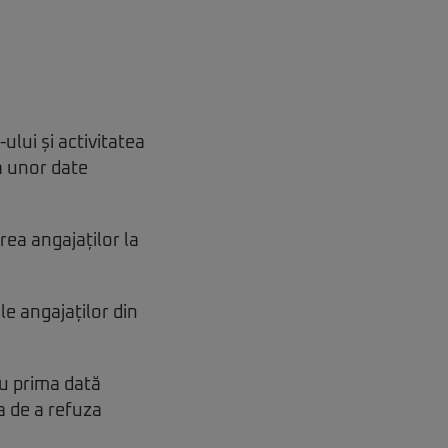
lui și activitatea
a unor date
rea angajaților la
e angajaților din
ru prima dată
a de a refuza