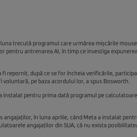
luna trecută programul care urmărea mișcările mouse-u
ilor pentru antrenarea AI, în timp ce investiga expunere
i repornit, după ce se for încheia verificările, participa
i voluntară, pe baza acordului lor, a spus Bosworth.
 instalat pentru prima dată programul pe calculatoarel
 angajaților, în luna aprilie, când Meta a instalat pent
latoarele angajaților din SUA, că nu exista posibilitate