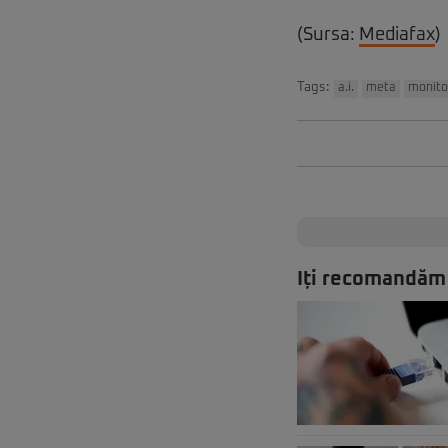
(Sursa:
Mediafax
)
Tags:
a.i.
meta
monitor
Iți recomandăm