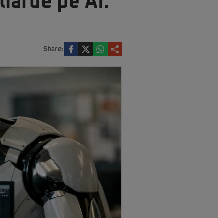
iarde pe AI.
Share: