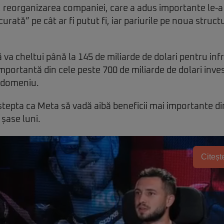
 reorganizarea companiei, care a adus importante le-a
curată” pe cât ar fi putut fi, iar pariurile pe noua struc
va cheltui până la 145 de miliarde de dolari pentru infr
importantă din cele peste 700 de miliarde de dolari inve
t domeniu.
tepta ca Meta să vadă aibă beneficii mai importante din 
a șase luni.
Citește