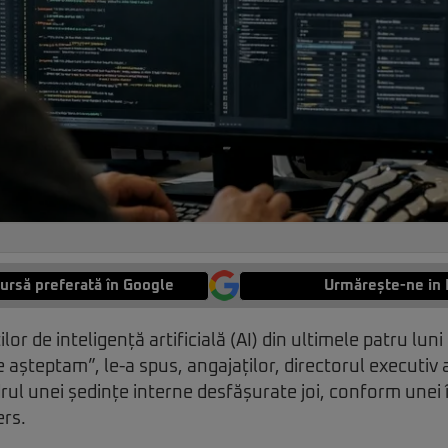
ursă preferată în Google
Urmărește-ne in 
or de inteligență artificială (AI) din ultimele patru luni
e așteptam”, le-a spus, angajaților, directorul executiv
rul unei ședințe interne desfășurate joi, conform unei î
ers.