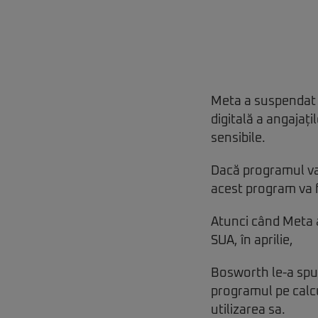
Meta a suspendat 
digitală a angajaț
sensibile.
Dacă programul va f
acest program va f
Atunci când Meta a
SUA, în aprilie,
Bosworth le-a spus
programul pe calcu
utilizarea sa.