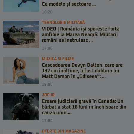
Ce modele și sectoare ...
18:20
TEHNOLOGIE MILITARĂ
VIDEO | România își sporește forța
amfibie la Marea Neagră: Militarii
români se instruiesc ...
17:00
MUZICA SI FILME
Cascadoarea Devyn Dalton, care are
137 cm înălțime, a fost dublura lui
Matt Damon în „Odiseea”: ...
15:00
JOCURI
Eroare judiciară gravă în Canada: Un
bărbat a stat 18 luni în închisoare din
cauza unui ...
13:00
OFERTE DIN MAGAZINE