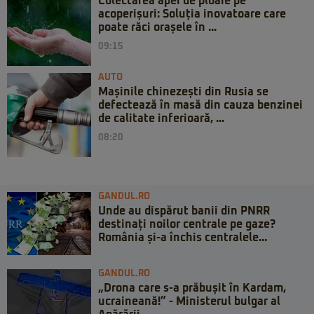
Colectarea apei de ploaie pe
acoperișuri: Soluția inovatoare care
poate răci orașele în ...
09:15
AUTO
Mașinile chinezești din Rusia se
defectează în masă din cauza benzinei
de calitate inferioară, ...
08:20
GANDUL.RO
Unde au dispărut banii din PNRR
destinați noilor centrale pe gaze?
România și-a închis centralele...
GANDUL.RO
„Drona care s-a prăbușit în Kardam,
ucraineană!” - Ministerul bulgar al