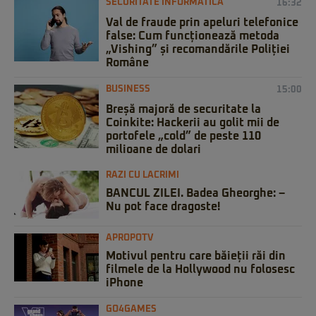
SECURITATE INFORMATICĂ
16:32
Val de fraude prin apeluri telefonice
false: Cum funcționează metoda
„Vishing” și recomandările Poliției
Române
BUSINESS
15:00
Breșă majoră de securitate la
Coinkite: Hackerii au golit mii de
portofele „cold” de peste 110
milioane de dolari
RAZI CU LACRIMI
BANCUL ZILEI. Badea Gheorghe: –
Nu pot face dragoste!
APROPOTV
Motivul pentru care băieții răi din
filmele de la Hollywood nu folosesc
iPhone
GO4GAMES