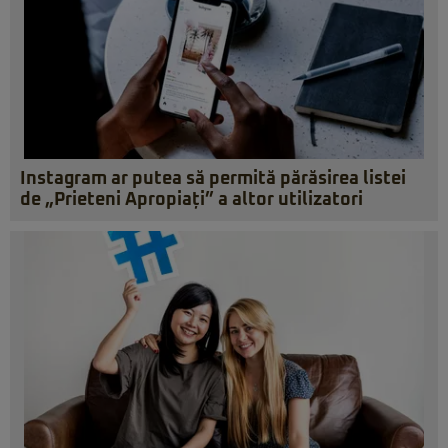
Instagram ar putea să permită părăsirea listei
de „Prieteni Apropiați” a altor utilizatori